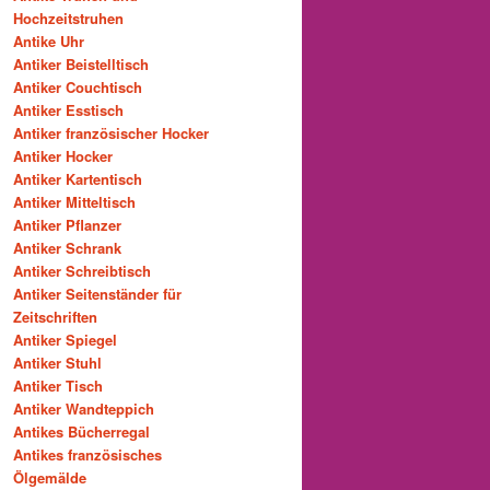
Hochzeitstruhen
Antike Uhr
Antiker Beistelltisch
Antiker Couchtisch
Antiker Esstisch
Antiker französischer Hocker
Antiker Hocker
Antiker Kartentisch
Antiker Mitteltisch
Antiker Pflanzer
Antiker Schrank
Antiker Schreibtisch
Antiker Seitenständer für
Zeitschriften
Antiker Spiegel
Antiker Stuhl
Antiker Tisch
Antiker Wandteppich
Antikes Bücherregal
Antikes französisches
Ölgemälde