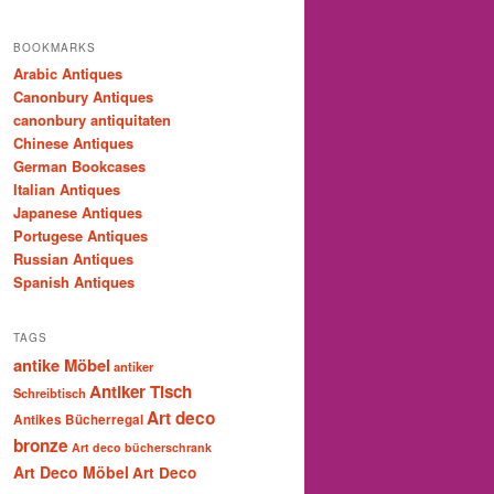
BOOKMARKS
Arabic Antiques
Canonbury Antiques
canonbury antiquitaten
Chinese Antiques
German Bookcases
Italian Antiques
Japanese Antiques
Portugese Antiques
Russian Antiques
Spanish Antiques
TAGS
antike Möbel
antiker
Antiker Tisch
Schreibtisch
Art deco
Antikes Bücherregal
bronze
Art deco bücherschrank
Art Deco Möbel
Art Deco