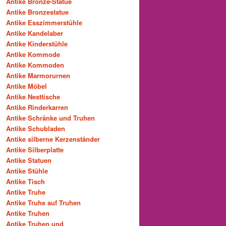
Antike Bronze-Statue
Antike Bronzestatue
Antike Esszimmerstühle
Antike Kandelaber
Antike Kinderstühle
Antike Kommode
Antike Kommoden
Antike Marmorurnen
Antike Möbel
Antike Nesttische
Antike Rinderkarren
Antike Schränke und Truhen
Antike Schubladen
Antike silberne Kerzenständer
Antike Silberplatte
Antike Statuen
Antike Stühle
Antike Tisch
Antike Truhe
Antike Truhe auf Truhen
Antike Truhen
Antike Truhen und