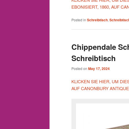
EBONISIERT, 1860, AUF 
Posted in
Schreibtisch
,
Schreibtisc
Chippendale Sc
Schreibtisch
Posted on
May 17, 2024
KLICKEN SIE HIER, UM D
AUF CANONBURY ANTIQUE