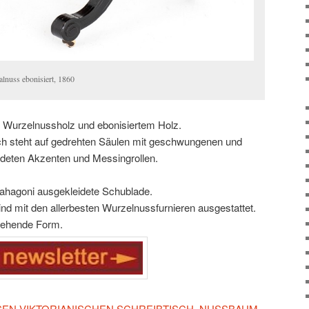
alnuss ebonisiert, 1860
s Wurzelnussholz und ebonisiertem Holz.
ch steht auf gedrehten Säulen mit geschwungenen und
ldeten Akzenten und Messingrollen.
Mahagoni ausgekleidete Schublade.
sind mit den allerbesten Wurzelnussfurnieren ausgestattet.
stehende Form.
ESEN VIKTORIANISCHEN SCHREIBTISCH, NUSSBAUM,