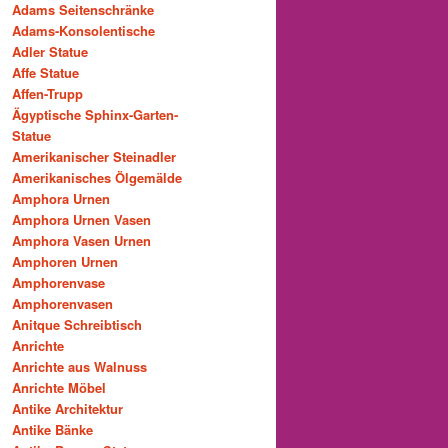
Adams Seitenschränke
Adams-Konsolentische
Adler Statue
Affe Statue
Affen-Trupp
Ägyptische Sphinx-Garten-
Statue
Amerikanischer Steinadler
Amerikanisches Ölgemälde
Amphora Urnen
Amphora Urnen Vasen
Amphora Vasen Urnen
Amphoren Urnen
Amphorenvase
Amphorenvasen
Anitque Schreibtisch
Anrichte
Anrichte aus Walnuss
Anrichte Möbel
Antike Architektur
Antike Bänke