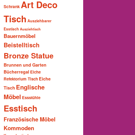
Art Deco
Schrank
Tisch
Ausziehbarer
Esstisch
Ausziehtisch
Bauernmöbel
Beistelltisch
Bronze Statue
Brunnen und Garten
Bücherregal
Eiche
Eiche
Refektorium Tisch
Englische
Tisch
Möbel
Essstühle
Esstisch
Französische Möbel
Kommoden