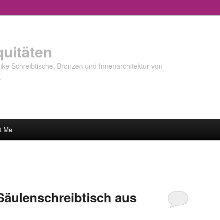
quitäten
ke Schreibtische, Bronzen und Innenarchitektur von
…
t Me
 Säulenschreibtisch aus