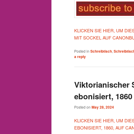
KLICKEN SIE HIER, UM D
MIT SOCKEL AUF CANONB
Posted in
Schreibtisch
,
Schreibtisc
a reply
Viktorianischer
ebonisiert, 1860
Posted on
May 28, 2024
KLICKEN SIE HIER, UM DI
EBONISIERT, 1860, AUF 