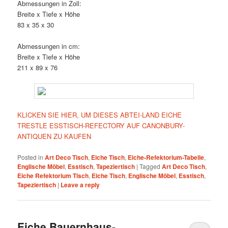
Abmessungen in Zoll:
Breite x Tiefe x Höhe
83 x 35 x 30
Abmessungen in cm:
Breite x Tiefe x Höhe
211 x 89 x 76
KLICKEN SIE HIER, UM DIESES ABTEI-LAND EICHE
TRESTLE ESSTISCH-REFECTORY AUF CANONBURY-
ANTIQUEN ZU KAUFEN
Posted in
Art Deco Tisch
,
Eiche Tisch
,
Eiche-Refektorium-Tabelle
,
Englische Möbel
,
Esstisch
,
Tapeziertisch
|
Tagged
Art Deco Tisch
,
Eiche Refektorium Tisch
,
Eiche Tisch
,
Englische Möbel
,
Esstisch
,
Tapeziertisch
|
Leave a reply
Eiche Bauernhaus-