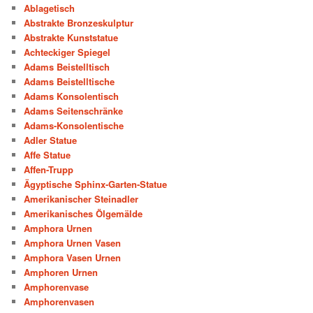
Ablagetisch
Abstrakte Bronzeskulptur
Abstrakte Kunststatue
Achteckiger Spiegel
Adams Beistelltisch
Adams Beistelltische
Adams Konsolentisch
Adams Seitenschränke
Adams-Konsolentische
Adler Statue
Affe Statue
Affen-Trupp
Ägyptische Sphinx-Garten-Statue
Amerikanischer Steinadler
Amerikanisches Ölgemälde
Amphora Urnen
Amphora Urnen Vasen
Amphora Vasen Urnen
Amphoren Urnen
Amphorenvase
Amphorenvasen