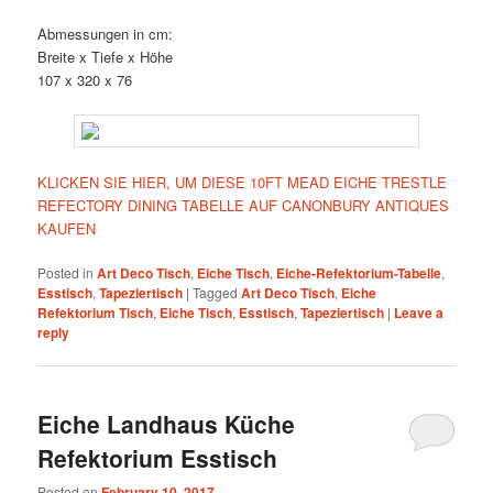
Abmessungen in cm:
Breite x Tiefe x Höhe
107 x 320 x 76
KLICKEN SIE HIER, UM DIESE 10FT MEAD EICHE TRESTLE
REFECTORY DINING TABELLE AUF CANONBURY ANTIQUES
KAUFEN
Posted in
Art Deco Tisch
,
Eiche Tisch
,
Eiche-Refektorium-Tabelle
,
Esstisch
,
Tapeziertisch
|
Tagged
Art Deco Tisch
,
Eiche
Refektorium Tisch
,
Eiche Tisch
,
Esstisch
,
Tapeziertisch
|
Leave a
reply
Eiche Landhaus Küche
Refektorium Esstisch
Posted on
February 10, 2017