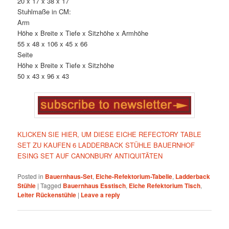
20 x 17 x 38 x 17
Stuhlmaße in CM:
Arm
Höhe x Breite x Tiefe x Sitzhöhe x Armhöhe
55 x 48 x 106 x 45 x 66
Seite
Höhe x Breite x Tiefe x Sitzhöhe
50 x 43 x 96 x 43
KLICKEN SIE HIER, UM DIESE EICHE REFECTORY TABLE
SET ZU KAUFEN 6 LADDERBACK STÜHLE BAUERNHOF
ESING SET AUF CANONBURY ANTIQUITÄTEN
Posted in
Bauernhaus-Set
,
Eiche-Refektorium-Tabelle
,
Ladderback
Stühle
|
Tagged
Bauernhaus Esstisch
,
Eiche Refektorium Tisch
,
Leiter Rückenstühle
|
Leave a reply