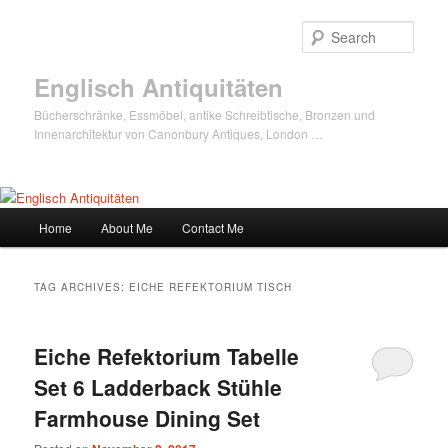
Sear
Englisch Antiquitäten
Bücherschränke, Essmöbel, antike Schreibtische, Bronzen und
Innenarchitektur von Canonbury Antiques, London …
Main
Home
About Me
Contact Me
Skip
Skip
menu
to
to
TAG ARCHIVES:
EICHE REFEKTORIUM TISCH
primary
secondary
Eiche Refektorium Tabelle
content
content
Set 6 Ladderback Stühle
Farmhouse Dining Set