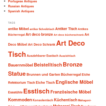
Portugese Antiques
Russian Antiques
Spanish Antiques
TAGS
antike Möbel
Antiker Tisch
antiker Schreibtisch
Antikes
Art deco bronze
Art
Bücherregal
Art deco bücherschrank
Art Deco
Deco Möbel
Art Deco Schrank
Tisch
Ausziehbarer Esstisch
Ausziehtisch
Bronze
Beistelltisch
Bauernmöbel
Statue
Brunnen und Garten
Bücherregal
Eiche
Englische Möbel
Eiche Tisch
Refektorium Tisch
Esstisch
Französische Möbel
Essstühle
Kommoden
Küchentisch
Konsolentisch
Mahagoni-