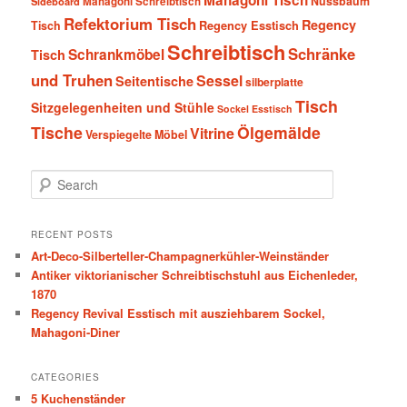
Mahagoni Tisch
Nussbaum
Sideboard
Mahagoni Schreibtisch
Refektorium Tisch
Regency
Tisch
Regency Esstisch
Schreibtisch
Schränke
Schrankmöbel
Tisch
und Truhen
Sessel
Seitentische
silberplatte
Tisch
Sitzgelegenheiten und Stühle
Sockel Esstisch
Tische
Ölgemälde
Vitrine
Verspiegelte Möbel
S
e
a
r
RECENT POSTS
c
Art-Deco-Silberteller-Champagnerkühler-Weinständer
h
Antiker viktorianischer Schreibtischstuhl aus Eichenleder,
1870
Regency Revival Esstisch mit ausziehbarem Sockel,
Mahagoni-Diner
CATEGORIES
5 Kuchenständer