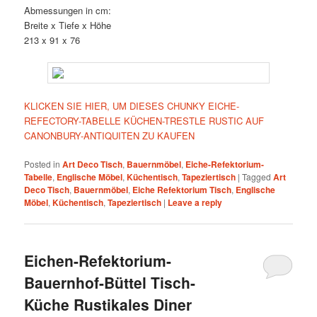
Abmessungen in cm:
Breite x Tiefe x Höhe
213 x 91 x 76
KLICKEN SIE HIER, UM DIESES CHUNKY EICHE-
REFECTORY-TABELLE KÜCHEN-TRESTLE RUSTIC AUF
CANONBURY-ANTIQUITEN ZU KAUFEN
Posted in
Art Deco Tisch
,
Bauernmöbel
,
Eiche-Refektorium-
Tabelle
,
Englische Möbel
,
Küchentisch
,
Tapeziertisch
|
Tagged
Art
Deco Tisch
,
Bauernmöbel
,
Eiche Refektorium Tisch
,
Englische
Möbel
,
Küchentisch
,
Tapeziertisch
|
Leave a reply
Eichen-Refektorium-
Bauernhof-Büttel Tisch-
Küche Rustikales Diner