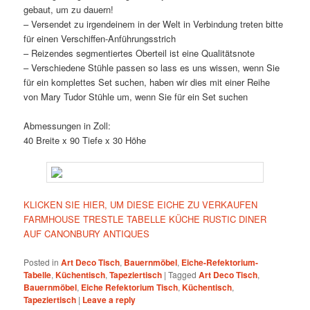
gebaut, um zu dauern!
– Versendet zu irgendeinem in der Welt in Verbindung treten bitte
für einen Verschiffen-Anführungsstrich
– Reizendes segmentiertes Oberteil ist eine Qualitätsnote
– Verschiedene Stühle passen so lass es uns wissen, wenn Sie
für ein komplettes Set suchen, haben wir dies mit einer Reihe
von Mary Tudor Stühle um, wenn Sie für ein Set suchen
Abmessungen in Zoll:
40 Breite x 90 Tiefe x 30 Höhe
KLICKEN SIE HIER, UM DIESE EICHE ZU VERKAUFEN
FARMHOUSE TRESTLE TABELLE KÜCHE RUSTIC DINER
AUF CANONBURY ANTIQUES
Posted in
Art Deco Tisch
,
Bauernmöbel
,
Eiche-Refektorium-
Tabelle
,
Küchentisch
,
Tapeziertisch
|
Tagged
Art Deco Tisch
,
Bauernmöbel
,
Eiche Refektorium Tisch
,
Küchentisch
,
Tapeziertisch
|
Leave a reply