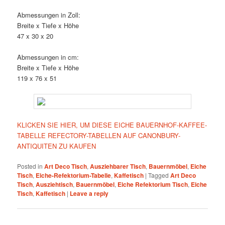
Abmessungen in Zoll:
Breite x Tiefe x Höhe
47 x 30 x 20
Abmessungen in cm:
Breite x Tiefe x Höhe
119 x 76 x 51
KLICKEN SIE HIER, UM DIESE EICHE BAUERNHOF-KAFFEE-
TABELLE REFECTORY-TABELLEN AUF CANONBURY-
ANTIQUITEN ZU KAUFEN
Posted in
Art Deco Tisch
,
Ausziehbarer Tisch
,
Bauernmöbel
,
Eiche
Tisch
,
Eiche-Refektorium-Tabelle
,
Kaffetisch
|
Tagged
Art Deco
Tisch
,
Ausziehtisch
,
Bauernmöbel
,
Eiche Refektorium Tisch
,
Eiche
Tisch
,
Kaffetisch
|
Leave a reply