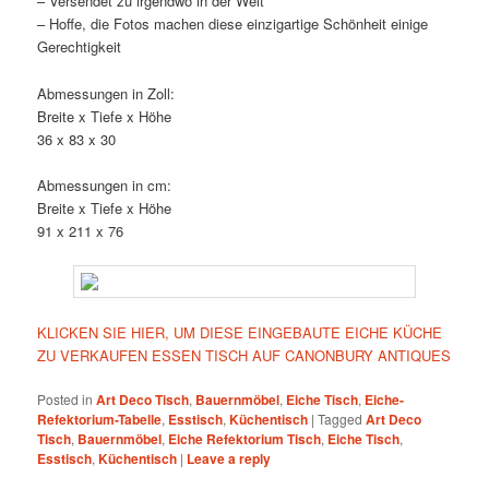
– Versendet zu irgendwo in der Welt
– Hoffe, die Fotos machen diese einzigartige Schönheit einige
Gerechtigkeit
Abmessungen in Zoll:
Breite x Tiefe x Höhe
36 x 83 x 30
Abmessungen in cm:
Breite x Tiefe x Höhe
91 x 211 x 76
KLICKEN SIE HIER, UM DIESE EINGEBAUTE EICHE KÜCHE
ZU VERKAUFEN ESSEN TISCH AUF CANONBURY ANTIQUES
Posted in
Art Deco Tisch
,
Bauernmöbel
,
Eiche Tisch
,
Eiche-
Refektorium-Tabelle
,
Esstisch
,
Küchentisch
|
Tagged
Art Deco
Tisch
,
Bauernmöbel
,
Eiche Refektorium Tisch
,
Eiche Tisch
,
Esstisch
,
Küchentisch
|
Leave a reply