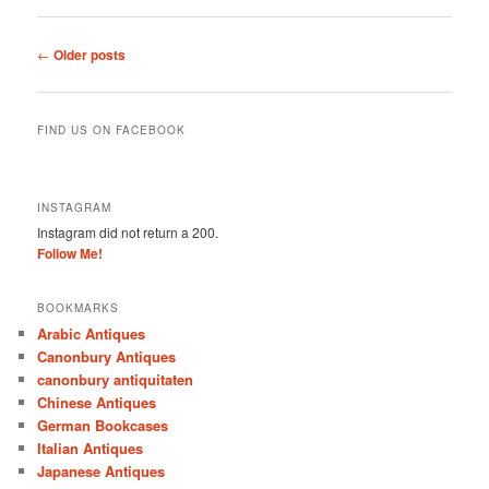
Post
←
Older posts
navigation
FIND US ON FACEBOOK
INSTAGRAM
Instagram did not return a 200.
Follow Me!
BOOKMARKS
Arabic Antiques
Canonbury Antiques
canonbury antiquitaten
Chinese Antiques
German Bookcases
Italian Antiques
Japanese Antiques