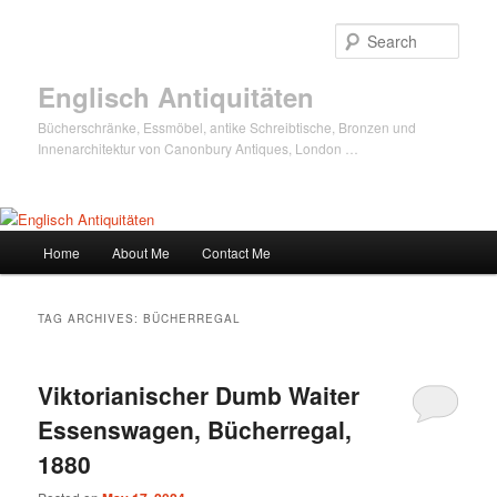
Sear
Englisch Antiquitäten
Bücherschränke, Essmöbel, antike Schreibtische, Bronzen und
Innenarchitektur von Canonbury Antiques, London …
Main
Home
About Me
Contact Me
Skip
Skip
menu
to
to
TAG ARCHIVES:
BÜCHERREGAL
primary
secondary
Viktorianischer Dumb Waiter
content
content
Essenswagen, Bücherregal,
1880