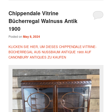
Chippendale Vitrine
Bücherregal Walnuss Antik
1900
Posted on
May 8, 2024
KLICKEN SIE HIER, UM DIESES CHIPPENDALE-VITRINE-
BÜCHERREGAL AUS NUSSBAUM ANTIQUE 1900 AUF
CANONBURY ANTIQUES ZU KAUFEN