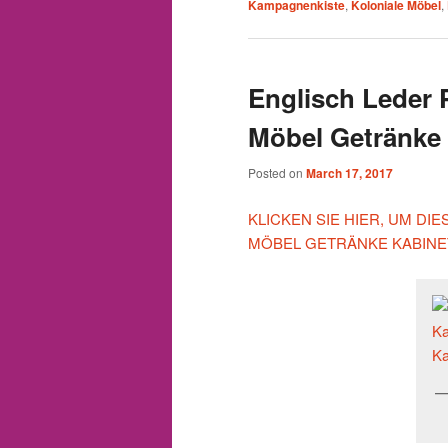
Kampagnenkiste
,
Koloniale Möbel
,
Englisch Leder
Möbel Getränke 
Posted on
March 17, 2017
KLICKEN SIE HIER, UM D
MÖBEL GETRÄNKE KABINE