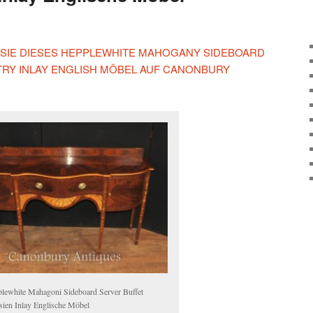
N SIE DIESES HEPPLEWHITE MAHOGANY SIDEBOARD
RY INLAY ENGLISH MÖBEL AUF CANONBURY
lewhite Mahagoni Sideboard Server Buffet
rsien Inlay Englische Möbel