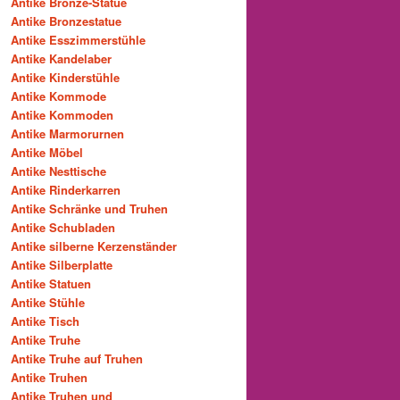
Antike Bronze-Statue
Antike Bronzestatue
Antike Esszimmerstühle
Antike Kandelaber
Antike Kinderstühle
Antike Kommode
Antike Kommoden
Antike Marmorurnen
Antike Möbel
Antike Nesttische
Antike Rinderkarren
Antike Schränke und Truhen
Antike Schubladen
Antike silberne Kerzenständer
Antike Silberplatte
Antike Statuen
Antike Stühle
Antike Tisch
Antike Truhe
Antike Truhe auf Truhen
Antike Truhen
Antike Truhen und