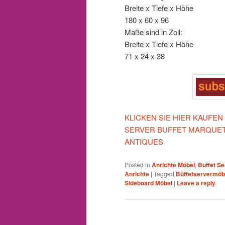
Breite x Tiefe x Höhe
180 x 60 x 96
Maße sind in Zoll:
Breite x Tiefe x Höhe
71 x 24 x 38
KLICKEN SIE HIER KAUFE
SERVER BUFFET MARQUET
ANTIQUES
Posted in
Anrichte Möbel
,
Buffet Se
Anrichte
|
Tagged
Büffetservermöb
Sideboard Möbel
|
Leave a reply