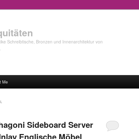
quitäten
ke Schreibtische, Bronzen und Innenarchitektur von
…
t Me
EL
hagoni Sideboard Server
 Inlay Englische Möbel