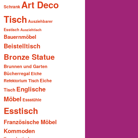
Art Deco
Schrank
Tisch
Ausziehbarer
Esstisch
Ausziehtisch
Bauernmöbel
Beistelltisch
Bronze Statue
Brunnen und Garten
Bücherregal
Eiche
Eiche
Refektorium Tisch
Englische
Tisch
Möbel
Essstühle
Esstisch
Französische Möbel
Kommoden