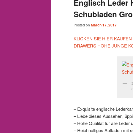
Englisch Leder
Schubladen Gro
Posted on
March 17, 2017
KLICKEN SIE HIER KAUFE
DRAWERS HOHE JUNGE KO
E
G
– Exquisite englische Leder
– Liebe dieses Aussehen, üppi
– Hohe Qualität für alle Leder
– Reichhaltiges Aufladen mit