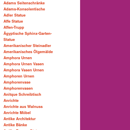
Adams Seitenschränke
Adams-Konsolentische
Adler Statue
Affe Statue
Affen-Trupp
Ägyptische Sphinx-Garten-
Statue
Amerikanischer Steinadler
Amerikanisches Ölgemälde
Amphora Urnen
Amphora Urnen Vasen
Amphora Vasen Urnen
Amphoren Urnen
Amphorenvase
Amphorenvasen
Anitque Schreibtisch
Anrichte
Anrichte aus Walnuss
Anrichte Möbel
Antike Architektur
Antike Bänke