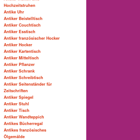
Hochzeitstruhen
Antike Uhr
Antiker Beistelltisch
Antiker Couchtisch
Antiker Esstisch
Antiker französischer Hocker
Antiker Hocker
Antiker Kartentisch
Antiker Mitteltisch
Antiker Pflanzer
Antiker Schrank
Antiker Schreibtisch
Antiker Seitenständer für
Zeitschriften
Antiker Spiegel
Antiker Stuhl
Antiker Tisch
Antiker Wandteppich
Antikes Bücherregal
Antikes französisches
Ölgemälde