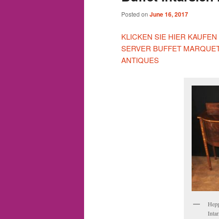
Posted on
June 16, 2017
KLICKEN SIE HIER KAUFE
SERVER BUFFET MARQUET
ANTIQUES
Hepp
Inta