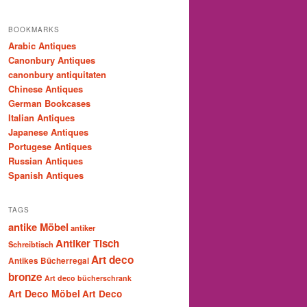
BOOKMARKS
Arabic Antiques
Canonbury Antiques
canonbury antiquitaten
Chinese Antiques
German Bookcases
Italian Antiques
Japanese Antiques
Portugese Antiques
Russian Antiques
Spanish Antiques
TAGS
antike Möbel
antiker
Antiker Tisch
Schreibtisch
Art deco
Antikes Bücherregal
bronze
Art deco bücherschrank
Art Deco Möbel
Art Deco