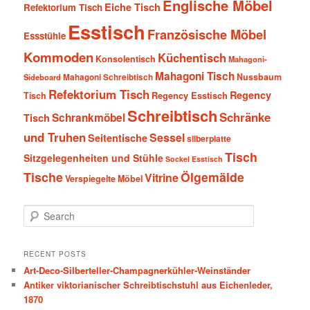
Englische Möbel
Eiche Tisch
Refektorium Tisch
Esstisch
Französische Möbel
Essstühle
Kommoden
Küchentisch
Konsolentisch
Mahagoni-
Mahagoni Tisch
Nussbaum
Sideboard
Mahagoni Schreibtisch
Refektorium Tisch
Regency
Tisch
Regency Esstisch
Schreibtisch
Schränke
Schrankmöbel
Tisch
und Truhen
Sessel
Seitentische
silberplatte
Tisch
Sitzgelegenheiten und Stühle
Sockel Esstisch
Tische
Ölgemälde
Vitrine
Verspiegelte Möbel
S
e
a
r
RECENT POSTS
c
Art-Deco-Silberteller-Champagnerkühler-Weinständer
h
Antiker viktorianischer Schreibtischstuhl aus Eichenleder,
1870