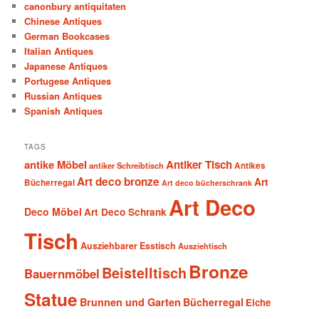
canonbury antiquitaten
Chinese Antiques
German Bookcases
Italian Antiques
Japanese Antiques
Portugese Antiques
Russian Antiques
Spanish Antiques
TAGS
antike Möbel
Antiker Tisch
antiker Schreibtisch
Antikes
Art deco bronze
Art
Bücherregal
Art deco bücherschrank
Art Deco
Deco Möbel
Art Deco Schrank
Tisch
Ausziehbarer Esstisch
Ausziehtisch
Bronze
Beistelltisch
Bauernmöbel
Statue
Brunnen und Garten
Bücherregal
Eiche