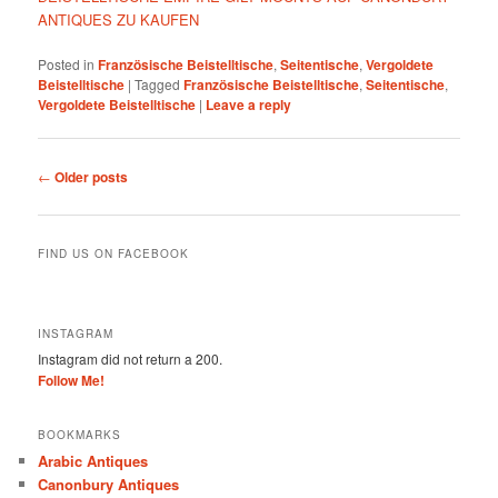
ANTIQUES ZU KAUFEN
Posted in
Französische Beistelltische
,
Seitentische
,
Vergoldete
Beistelltische
|
Tagged
Französische Beistelltische
,
Seitentische
,
Vergoldete Beistelltische
|
Leave a reply
Post
←
Older posts
navigation
FIND US ON FACEBOOK
INSTAGRAM
Instagram did not return a 200.
Follow Me!
BOOKMARKS
Arabic Antiques
Canonbury Antiques