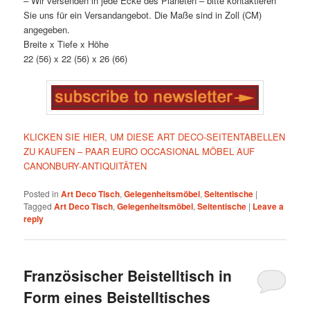
– Wir versenden in jede Ecke des Planeten – bitte kontaktieren
Sie uns für ein Versandangebot. Die Maße sind in Zoll (CM)
angegeben.
Breite x Tiefe x Höhe
22 (56) x 22 (56) x 26 (66)
KLICKEN SIE HIER, UM DIESE ART DECO-SEITENTABELLEN
ZU KAUFEN – PAAR EURO OCCASIONAL MÖBEL AUF
CANONBURY-ANTIQUITÄTEN
Posted in
Art Deco Tisch
,
Gelegenheitsmöbel
,
Seitentische
|
Tagged
Art Deco Tisch
,
Gelegenheitsmöbel
,
Seitentische
|
Leave a
reply
Französischer Beistelltisch in
Form eines Beistelltisches