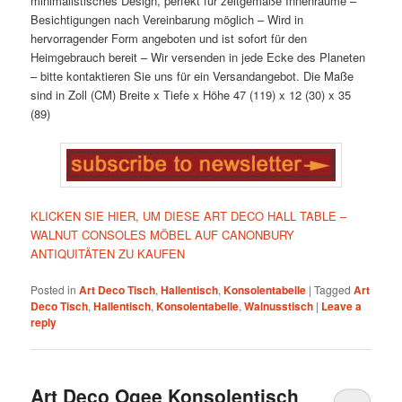
minimalistisches Design, perfekt für zeitgemäße Innenräume
–
Besichtigungen nach Vereinbarung möglich
– Wird in
hervorragender Form angeboten und ist sofort für den
Heimgebrauch bereit
– Wir versenden in jede Ecke des Planeten
– bitte kontaktieren Sie uns für ein Versandangebot. Die Maße
sind in Zoll (CM) Breite x Tiefe x Höhe
47 (119) x 12 (30) x 35
(89)
KLICKEN SIE HIER, UM DIESE ART DECO HALL TABLE –
WALNUT CONSOLES MÖBEL AUF CANONBURY
ANTIQUITÄTEN ZU KAUFEN
Posted in
Art Deco Tisch
,
Hallentisch
,
Konsolentabelle
|
Tagged
Art
Deco Tisch
,
Hallentisch
,
Konsolentabelle
,
Walnusstisch
|
Leave a
reply
Art Deco Ogee Konsolentisch