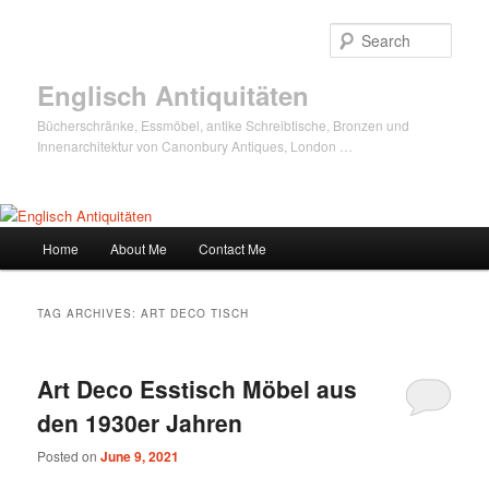
Sear
Englisch Antiquitäten
Bücherschränke, Essmöbel, antike Schreibtische, Bronzen und
Innenarchitektur von Canonbury Antiques, London …
Main
Home
About Me
Contact Me
Skip
Skip
menu
to
to
TAG ARCHIVES:
ART DECO TISCH
primary
secondary
Art Deco Esstisch Möbel aus
content
content
den 1930er Jahren
Posted on
June 9, 2021