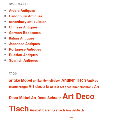
BOOKMARKS
Arabic Antiques
Canonbury Antiques
canonbury antiquitaten
Chinese Antiques
German Bookcases
Italian Antiques
Japanese Antiques
Portugese Antiques
Russian Antiques
Spanish Antiques
TAGS
antike Möbel
Antiker Tisch
antiker Schreibtisch
Antikes
Art deco bronze
Art
Bücherregal
Art deco bücherschrank
Art Deco
Deco Möbel
Art Deco Schrank
Tisch
Ausziehbarer Esstisch
Ausziehtisch