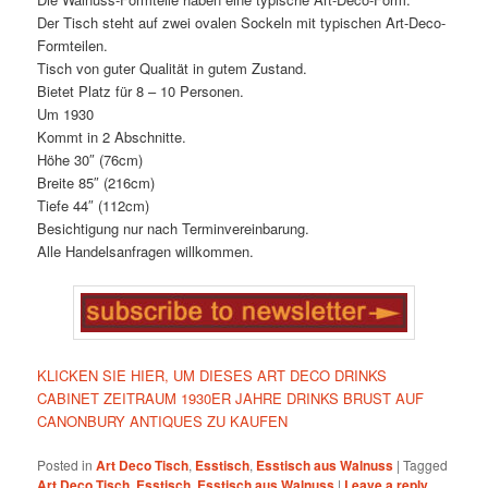
Der Tisch steht auf zwei ovalen Sockeln mit typischen Art-Deco-
Formteilen.
Tisch von guter Qualität in gutem Zustand.
Bietet Platz für 8 – 10 Personen.
Um 1930
Kommt in 2 Abschnitte.
Höhe 30″ (76cm)
Breite 85″ (216cm)
Tiefe 44″ (112cm)
Besichtigung nur nach Terminvereinbarung.
Alle Handelsanfragen willkommen.
KLICKEN SIE HIER, UM DIESES ART DECO DRINKS
CABINET ZEITRAUM 1930ER JAHRE DRINKS BRUST AUF
CANONBURY ANTIQUES ZU KAUFEN
Posted in
Art Deco Tisch
,
Esstisch
,
Esstisch aus Walnuss
|
Tagged
Art Deco Tisch
,
Esstisch
,
Esstisch aus Walnuss
|
Leave a reply