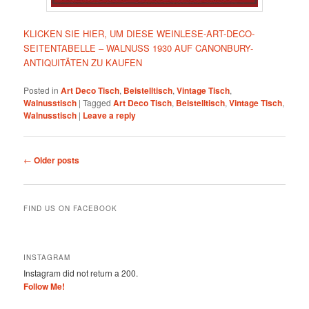
KLICKEN SIE HIER, UM DIESE WEINLESE-ART-DECO-
SEITENTABELLE – WALNUSS 1930 AUF CANONBURY-
ANTIQUITÄTEN ZU KAUFEN
Posted in
Art Deco Tisch
,
Beistelltisch
,
Vintage Tisch
,
Walnusstisch
|
Tagged
Art Deco Tisch
,
Beistelltisch
,
Vintage Tisch
,
Walnusstisch
|
Leave a reply
Post
←
Older posts
navigation
FIND US ON FACEBOOK
INSTAGRAM
Instagram did not return a 200.
Follow Me!