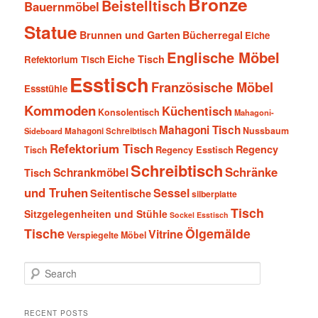
Bronze
Beistelltisch
Bauernmöbel
Statue
Brunnen und Garten
Bücherregal
Eiche
Englische Möbel
Eiche Tisch
Refektorium Tisch
Esstisch
Französische Möbel
Essstühle
Kommoden
Küchentisch
Konsolentisch
Mahagoni-
Mahagoni Tisch
Nussbaum
Sideboard
Mahagoni Schreibtisch
Refektorium Tisch
Regency
Tisch
Regency Esstisch
Schreibtisch
Schränke
Schrankmöbel
Tisch
und Truhen
Sessel
Seitentische
silberplatte
Tisch
Sitzgelegenheiten und Stühle
Sockel Esstisch
Tische
Ölgemälde
Vitrine
Verspiegelte Möbel
S
e
a
r
RECENT POSTS