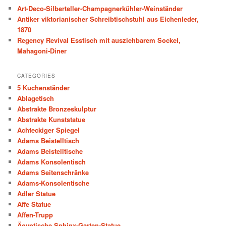
c
Art-Deco-Silberteller-Champagnerkühler-Weinständer
h
Antiker viktorianischer Schreibtischstuhl aus Eichenleder,
1870
Regency Revival Esstisch mit ausziehbarem Sockel,
Mahagoni-Diner
CATEGORIES
5 Kuchenständer
Ablagetisch
Abstrakte Bronzeskulptur
Abstrakte Kunststatue
Achteckiger Spiegel
Adams Beistelltisch
Adams Beistelltische
Adams Konsolentisch
Adams Seitenschränke
Adams-Konsolentische
Adler Statue
Affe Statue
Affen-Trupp
Ägyptische Sphinx-Garten-Statue