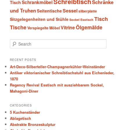
Schreibtisch
Schränke
Schrankmöbel
Tisch
und Truhen
Sessel
Seitentische
silberplatte
Tisch
Sitzgelegenheiten und Stühle
Sockel Esstisch
Tische
Ölgemälde
Vitrine
Verspiegelte Möbel
S
e
a
r
RECENT POSTS
c
Art-Deco-Silberteller-Champagnerkühler-Weinständer
h
Antiker viktorianischer Schreibtischstuhl aus Eichenleder,
1870
Regency Revival Esstisch mit ausziehbarem Sockel,
Mahagoni-Diner
CATEGORIES
5 Kuchenständer
Ablagetisch
Abstrakte Bronzeskulptur