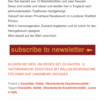
Das Set besteht aus 10 Beistellstühlen und zwei Sesseln
Diese sind solide und robust und werden hier in England nach
jahrhundertealten Traditionen handgefertigt
Gekauft bei einem Privathaus/Hausbesuch im Londoner Stadtteil
Pimlico
Wird in hervorragendem Zustand angeboten und ist sofort für den
Heimgebrauch geeignet
Wird überall auf der Welt verschickt
KLICKEN SIE HIER, UM DIESES SET ZU KAUFEN. 12
VIKTORIANISCHE ESSSTÜHLE MIT BALLON-RÜCKENLEHNE
FÜR DINER AUF CANONBURY ANTIQUES
Posted in
Essstühle
,
Stühle
,
Viktorianische Esszimmerstühle
|
Tagged
Essstühle
,
Stühle
,
viktorianische Esszimmerstühle
|
Leave
a reply