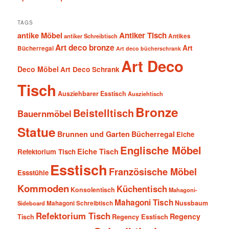
TAGS
antike Möbel
Antiker Tisch
antiker Schreibtisch
Antikes
Art deco bronze
Art
Bücherregal
Art deco bücherschrank
Art Deco
Deco Möbel
Art Deco Schrank
Tisch
Ausziehbarer Esstisch
Ausziehtisch
Bronze
Beistelltisch
Bauernmöbel
Statue
Brunnen und Garten
Bücherregal
Eiche
Englische Möbel
Eiche Tisch
Refektorium Tisch
Esstisch
Französische Möbel
Essstühle
Kommoden
Küchentisch
Konsolentisch
Mahagoni-
Mahagoni Tisch
Nussbaum
Sideboard
Mahagoni Schreibtisch
Refektorium Tisch
Regency
Tisch
Regency Esstisch