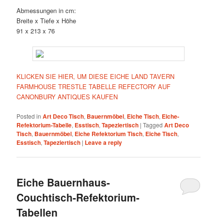
Abmessungen in cm:
Breite x Tiefe x Höhe
91 x 213 x 76
KLICKEN SIE HIER, UM DIESE EICHE LAND TAVERN
FARMHOUSE TRESTLE TABELLE REFECTORY AUF
CANONBURY ANTIQUES KAUFEN
Posted in
Art Deco Tisch
,
Bauernmöbel
,
Eiche Tisch
,
Eiche-
Refektorium-Tabelle
,
Esstisch
,
Tapeziertisch
|
Tagged
Art Deco
Tisch
,
Bauernmöbel
,
Eiche Refektorium Tisch
,
Eiche Tisch
,
Esstisch
,
Tapeziertisch
|
Leave a reply
Eiche Bauernhaus-
Couchtisch-Refektorium-
Tabellen