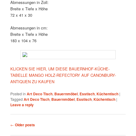
Abmessungen in Zoll:
Breite x Tiefe x Höhe
72 x 41 x 30
Abmessungen in cm:
Breite x Tiefe x Höhe
183 x 104 x 76
KLICKEN SIE HIER, UM DIESE BAUERNHOF-KÜCHE-
TABELLE MANGO HOLZ-REFECTORY AUF CANONBURY-
ANTIQUEN ZU KAUFEN
Posted in
Art Deco Tisch
,
Bauernmöbel
,
Esstisch
,
Küchentisch
|
Tagged
Art Deco Tisch
,
Bauernmöbel
,
Esstisch
,
Küchentisch
|
Leave a reply
Post
←
Older posts
navigation