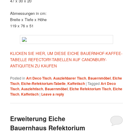
47 x 30 x 20
Abmessungen in cm:
Breite x Tiefe x Höhe
119 x 76 x 51
KLICKEN SIE HIER, UM DIESE EICHE BAUERNHOF-KAFFEE-
TABELLE REFECTORY-TABELLEN AUF CANONBURY-
ANTIQUITEN ZU KAUFEN
Posted in
Art Deco Tisch
,
Ausziehbarer Tisch
,
Bauernmöbel
,
Eiche
Tisch
,
Eiche-Refektorium-Tabelle
,
Kaffetisch
|
Tagged
Art Deco
Tisch
,
Ausziehtisch
,
Bauernmöbel
,
Eiche Refektorium Tisch
,
Eiche
Tisch
,
Kaffetisch
|
Leave a reply
Erweiterung Eiche
Bauernhaus Refektorium