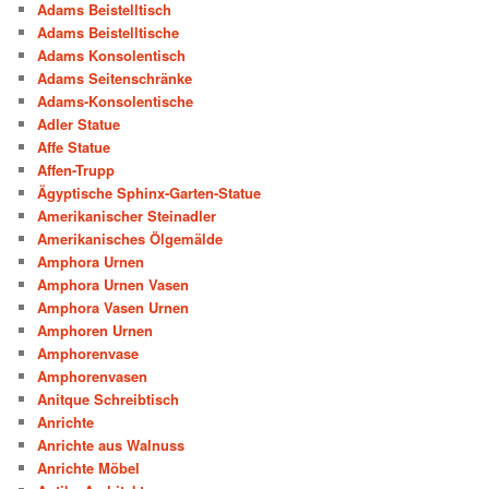
Adams Beistelltisch
Adams Beistelltische
Adams Konsolentisch
Adams Seitenschränke
Adams-Konsolentische
Adler Statue
Affe Statue
Affen-Trupp
Ägyptische Sphinx-Garten-Statue
Amerikanischer Steinadler
Amerikanisches Ölgemälde
Amphora Urnen
Amphora Urnen Vasen
Amphora Vasen Urnen
Amphoren Urnen
Amphorenvase
Amphorenvasen
Anitque Schreibtisch
Anrichte
Anrichte aus Walnuss
Anrichte Möbel