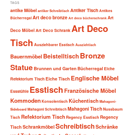
TAGS
antike Möbel
Antiker Tisch
antiker Schreibtisch
Antikes
Art deco bronze
Art
Bücherregal
Art deco bücherschrank
Art Deco
Deco Möbel
Art Deco Schrank
Tisch
Ausziehbarer Esstisch
Ausziehtisch
Bronze
Beistelltisch
Bauernmöbel
Statue
Brunnen und Garten
Bücherregal
Eiche
Englische Möbel
Eiche Tisch
Refektorium Tisch
Esstisch
Französische Möbel
Essstühle
Kommoden
Küchentisch
Konsolentisch
Mahagoni-
Mahagoni Tisch
Nussbaum
Sideboard
Mahagoni Schreibtisch
Refektorium Tisch
Regency
Tisch
Regency Esstisch
Schreibtisch
Schränke
Schrankmöbel
Tisch