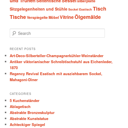
und Truhen
Sessel
Seitentische
silberplatte
Tisch
Sitzgelegenheiten und Stühle
Sockel Esstisch
Tische
Ölgemälde
Vitrine
Verspiegelte Möbel
S
e
a
r
RECENT POSTS
c
Art-Deco-Silberteller-Champagnerkühler-Weinständer
h
Antiker viktorianischer Schreibtischstuhl aus Eichenleder,
1870
Regency Revival Esstisch mit ausziehbarem Sockel,
Mahagoni-Diner
CATEGORIES
5 Kuchenständer
Ablagetisch
Abstrakte Bronzeskulptur
Abstrakte Kunststatue
Achteckiger Spiegel