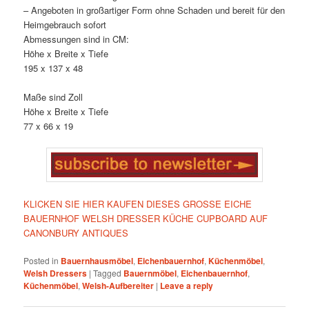
– Angeboten in großartiger Form ohne Schaden und bereit für den
Heimgebrauch sofort
Abmessungen sind in CM:
Höhe x Breite x Tiefe
195 x 137 x 48
Maße sind Zoll
Höhe x Breite x Tiefe
77 x 66 x 19
KLICKEN SIE HIER KAUFEN DIESES GROSSE EICHE
BAUERNHOF WELSH DRESSER KÜCHE CUPBOARD AUF
CANONBURY ANTIQUES
Posted in
Bauernhausmöbel
,
Eichenbauernhof
,
Küchenmöbel
,
Welsh Dressers
|
Tagged
Bauernmöbel
,
Eichenbauernhof
,
Küchenmöbel
,
Welsh-Aufbereiter
|
Leave a reply