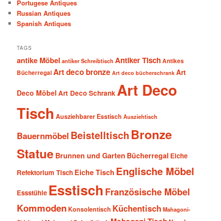
Portugese Antiques
Russian Antiques
Spanish Antiques
TAGS
antike Möbel
Antiker Tisch
antiker Schreibtisch
Antikes
Art deco bronze
Art
Bücherregal
Art deco bücherschrank
Art Deco
Deco Möbel
Art Deco Schrank
Tisch
Ausziehbarer Esstisch
Ausziehtisch
Bronze
Beistelltisch
Bauernmöbel
Statue
Brunnen und Garten
Bücherregal
Eiche
Englische Möbel
Eiche Tisch
Refektorium Tisch
Esstisch
Französische Möbel
Essstühle
Kommoden
Küchentisch
Konsolentisch
Mahagoni-