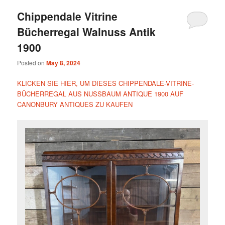
Chippendale Vitrine
Bücherregal Walnuss Antik
1900
Posted on
May 8, 2024
KLICKEN SIE HIER, UM DIESES CHIPPENDALE-VITRINE-
BÜCHERREGAL AUS NUSSBAUM ANTIQUE 1900 AUF
CANONBURY ANTIQUES ZU KAUFEN