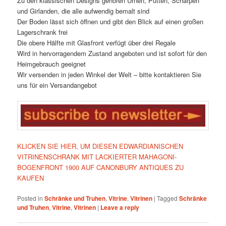
Zu den klassischen Designs gehören Urnen, Putten, Schärpen
und Girlanden, die alle aufwendig bemalt sind
Der Boden lässt sich öffnen und gibt den Blick auf einen großen
Lagerschrank frei
Die obere Hälfte mit Glasfront verfügt über drei Regale
Wird in hervorragendem Zustand angeboten und ist sofort für den
Heimgebrauch geeignet
Wir versenden in jeden Winkel der Welt – bitte kontaktieren Sie
uns für ein Versandangebot
KLICKEN SIE HIER, UM DIESEN EDWARDIANISCHEN
VITRINENSCHRANK MIT LACKIERTER MAHAGONI-
BOGENFRONT 1900 AUF CANONBURY ANTIQUES ZU
KAUFEN
Posted in
Schränke und Truhen
,
Vitrine
,
Vitrinen
|
Tagged
Schränke
und Truhen
,
Vitrine
,
Vitrinen
|
Leave a reply