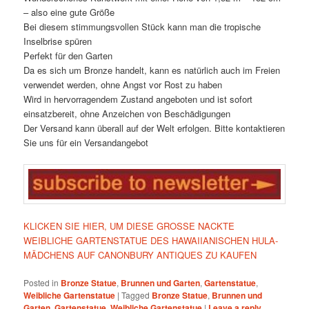
– also eine gute Größe
Bei diesem stimmungsvollen Stück kann man die tropische
Inselbrise spüren
Perfekt für den Garten
Da es sich um Bronze handelt, kann es natürlich auch im Freien
verwendet werden, ohne Angst vor Rost zu haben
Wird in hervorragendem Zustand angeboten und ist sofort
einsatzbereit, ohne Anzeichen von Beschädigungen
Der Versand kann überall auf der Welt erfolgen. Bitte kontaktieren
Sie uns für ein Versandangebot
KLICKEN SIE HIER, UM DIESE GROSSE NACKTE
WEIBLICHE GARTENSTATUE DES HAWAIIANISCHEN HULA-
MÄDCHENS AUF CANONBURY ANTIQUES ZU KAUFEN
Posted in
Bronze Statue
,
Brunnen und Garten
,
Gartenstatue
,
Weibliche Gartenstatue
|
Tagged
Bronze Statue
,
Brunnen und
Garten
,
Gartenstatue
,
Weibliche Gartenstatue
|
Leave a reply