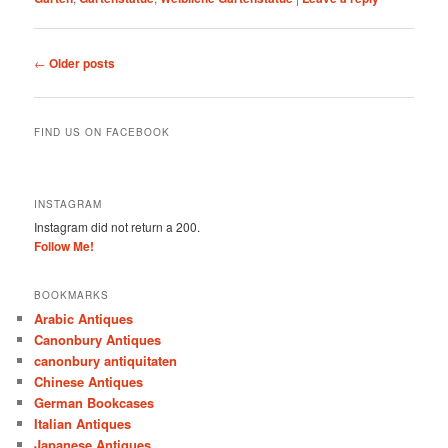
Post
←
Older posts
navigation
FIND US ON FACEBOOK
INSTAGRAM
Instagram did not return a 200.
Follow Me!
BOOKMARKS
Arabic Antiques
Canonbury Antiques
canonbury antiquitaten
Chinese Antiques
German Bookcases
Italian Antiques
Japanese Antiques