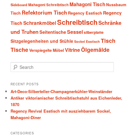
Mahagoni Tisch
Nussbaum
Sideboard
Mahagoni Schreibtisch
Refektorium Tisch
Regency
Tisch
Regency Esstisch
Schreibtisch
Schränke
Schrankmöbel
Tisch
und Truhen
Sessel
Seitentische
silberplatte
Tisch
Sitzgelegenheiten und Stühle
Sockel Esstisch
Tische
Ölgemälde
Vitrine
Verspiegelte Möbel
S
e
a
r
RECENT POSTS
c
Art-Deco-Silberteller-Champagnerkühler-Weinständer
h
Antiker viktorianischer Schreibtischstuhl aus Eichenleder,
1870
Regency Revival Esstisch mit ausziehbarem Sockel,
Mahagoni-Diner
CATEGORIES