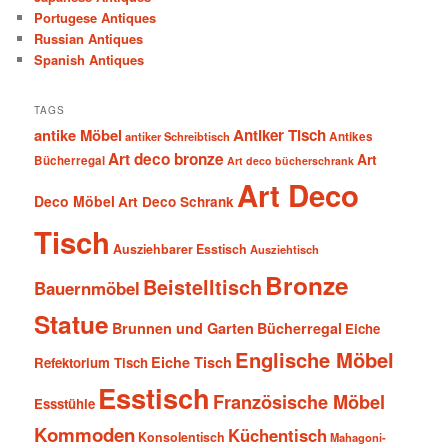
Portugese Antiques
Russian Antiques
Spanish Antiques
TAGS
antike Möbel
Antiker Tisch
antiker Schreibtisch
Antikes
Art deco bronze
Art
Bücherregal
Art deco bücherschrank
Art Deco
Deco Möbel
Art Deco Schrank
Tisch
Ausziehbarer Esstisch
Ausziehtisch
Bronze
Beistelltisch
Bauernmöbel
Statue
Brunnen und Garten
Bücherregal
Eiche
Englische Möbel
Eiche Tisch
Refektorium Tisch
Esstisch
Französische Möbel
Essstühle
Kommoden
Küchentisch
Konsolentisch
Mahagoni-