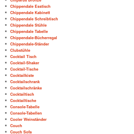
Chippendale Esstisch
Chippendale Kabinett
Chippendale Schreibtisch
Chippendale Stühle
Chippendale Tabelle
Chippendale-Bücherregal
Chippendale-Ständer
Clubstühle
Cocktail Tisch
Cocktail-Shaker
Cocktail-Tische
Cocktailkiste
Cocktailschrank
Cocktailschränke
Cocktailtisch
Cocktailtische
Console-Tabelle
Console-Tabellen
Cooler Weinständer
Couch
Couch Sofa