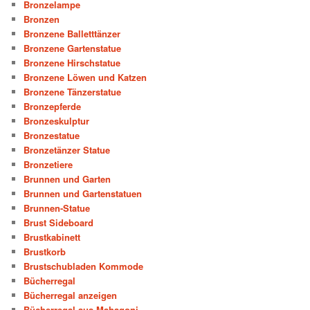
Bronzelampe
Bronzen
Bronzene Balletttänzer
Bronzene Gartenstatue
Bronzene Hirschstatue
Bronzene Löwen und Katzen
Bronzene Tänzerstatue
Bronzepferde
Bronzeskulptur
Bronzestatue
Bronzetänzer Statue
Bronzetiere
Brunnen und Garten
Brunnen und Gartenstatuen
Brunnen-Statue
Brust Sideboard
Brustkabinett
Brustkorb
Brustschubladen Kommode
Bücherregal
Bücherregal anzeigen
Bücherregal aus Mahagoni