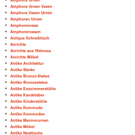
Amphora Urnen Vasen
Amphora Vasen Urnen
Amphoren Urnen
Amphorenvase
Amphorenvasen
Anitque Schreibtisch
Anrichte
Anrichte aus Walnuss
Anrichte Möbel
Antike Architektur
Antike Bänke
Antike Bronze-Statue
Antike Bronzestatue
Antike Esszimmerstühle
Antike Kandelaber
Antike Kinderstühle
Antike Kommode
Antike Kommoden
Antike Marmorurnen
Antike Möbel
Antike Nesttische