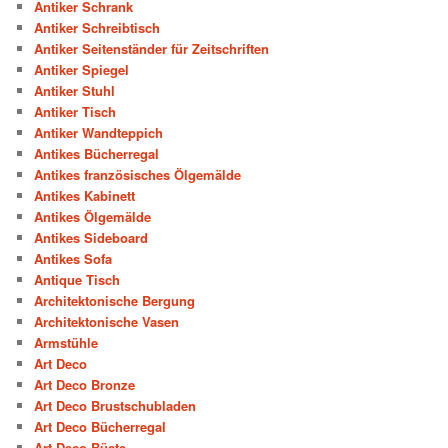
Antiker Schrank
Antiker Schreibtisch
Antiker Seitenständer für Zeitschriften
Antiker Spiegel
Antiker Stuhl
Antiker Tisch
Antiker Wandteppich
Antikes Bücherregal
Antikes französisches Ölgemälde
Antikes Kabinett
Antikes Ölgemälde
Antikes Sideboard
Antikes Sofa
Antique Tisch
Architektonische Bergung
Architektonische Vasen
Armstühle
Art Deco
Art Deco Bronze
Art Deco Brustschubladen
Art Deco Bücherregal
Art Deco Büste