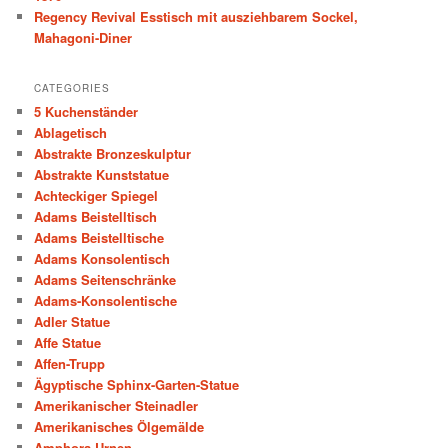
Regency Revival Esstisch mit ausziehbarem Sockel,
Mahagoni-Diner
CATEGORIES
5 Kuchenständer
Ablagetisch
Abstrakte Bronzeskulptur
Abstrakte Kunststatue
Achteckiger Spiegel
Adams Beistelltisch
Adams Beistelltische
Adams Konsolentisch
Adams Seitenschränke
Adams-Konsolentische
Adler Statue
Affe Statue
Affen-Trupp
Ägyptische Sphinx-Garten-Statue
Amerikanischer Steinadler
Amerikanisches Ölgemälde
Amphora Urnen