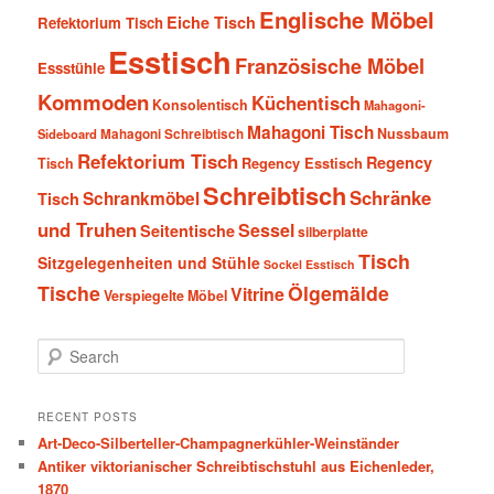
Englische Möbel
Eiche Tisch
Refektorium Tisch
Esstisch
Französische Möbel
Essstühle
Kommoden
Küchentisch
Konsolentisch
Mahagoni-
Mahagoni Tisch
Nussbaum
Sideboard
Mahagoni Schreibtisch
Refektorium Tisch
Regency
Tisch
Regency Esstisch
Schreibtisch
Schränke
Schrankmöbel
Tisch
und Truhen
Sessel
Seitentische
silberplatte
Tisch
Sitzgelegenheiten und Stühle
Sockel Esstisch
Tische
Ölgemälde
Vitrine
Verspiegelte Möbel
S
e
a
r
RECENT POSTS
c
Art-Deco-Silberteller-Champagnerkühler-Weinständer
h
Antiker viktorianischer Schreibtischstuhl aus Eichenleder,
1870