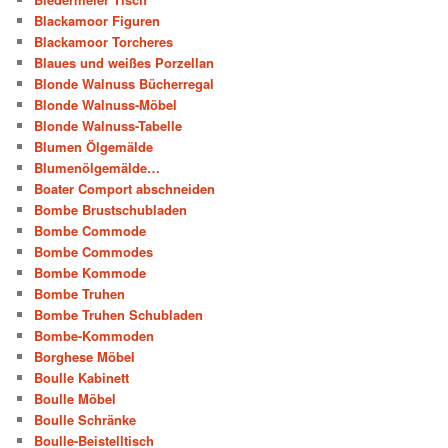
Blackamoor Figuren
Blackamoor Torcheres
Blaues und weißes Porzellan
Blonde Walnuss Bücherregal
Blonde Walnuss-Möbel
Blonde Walnuss-Tabelle
Blumen Ölgemälde
Blumenölgemälde…
Boater Comport abschneiden
Bombe Brustschubladen
Bombe Commode
Bombe Commodes
Bombe Kommode
Bombe Truhen
Bombe Truhen Schubladen
Bombe-Kommoden
Borghese Möbel
Boulle Kabinett
Boulle Möbel
Boulle Schränke
Boulle-Beistelltisch