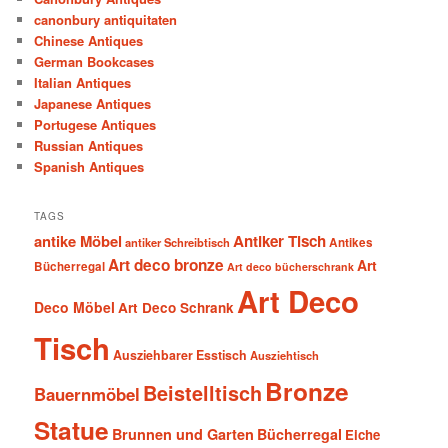
canonbury antiquitaten
Chinese Antiques
German Bookcases
Italian Antiques
Japanese Antiques
Portugese Antiques
Russian Antiques
Spanish Antiques
TAGS
antike Möbel
Antiker Tisch
antiker Schreibtisch
Antikes
Art deco bronze
Art
Bücherregal
Art deco bücherschrank
Art Deco
Deco Möbel
Art Deco Schrank
Tisch
Ausziehbarer Esstisch
Ausziehtisch
Bronze
Beistelltisch
Bauernmöbel
Statue
Brunnen und Garten
Bücherregal
Eiche