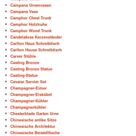
Campana Urnenvasen
Campana Vase
Camphor Chest Trunk
Camphor Holztruhe
Camphor Wood Trunk
Candelabras Kerzenständer
Carlton Haus Schreibtisch
Carlton House Schreibtisch
Carver Stühle
Casting Bronze
Casting Bronze Statue
Casting-Statue
Cavaiar Servier Set
Champagner-Eimer
Champagner-Eiskübel
Champagner-Kühler
Champagnerkühler
Chesterblade Garten Urne
Chinesische antike Sitze
Chinesische Architektur
Chinesische Beistelltische