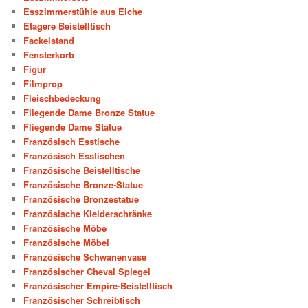
Esszimmerstühle aus Eiche
Etagere Beistelltisch
Fackelstand
Fensterkorb
Figur
Filmprop
Fleischbedeckung
Fliegende Dame Bronze Statue
Fliegende Dame Statue
Französisch Esstische
Französisch Esstischen
Französische Beistelltische
Französische Bronze-Statue
Französische Bronzestatue
Französische Kleiderschränke
Französische Möbe
Französische Möbel
Französische Schwanenvase
Französischer Cheval Spiegel
Französischer Empire-Beistelltisch
Französischer Schreibtisch