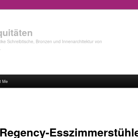
quitäten
ke Schreibtische, Bronzen und Innenarchitektur von
…
t Me
 Regency-Esszimmerstühl