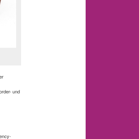
er
order- und
gency-