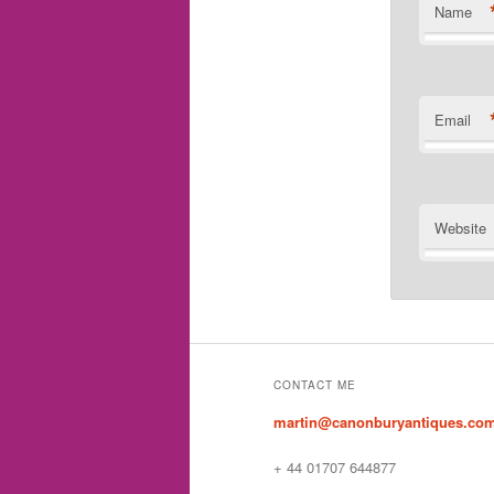
Name
Email
Website
CONTACT ME
martin@canonburyantiques.co
+ 44 01707 644877