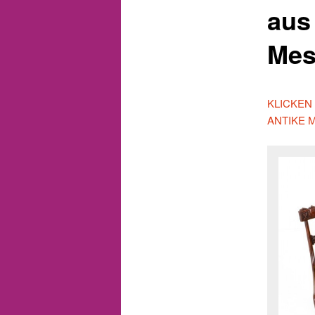
aus 
Mes
KLICKEN
ANTIKE 