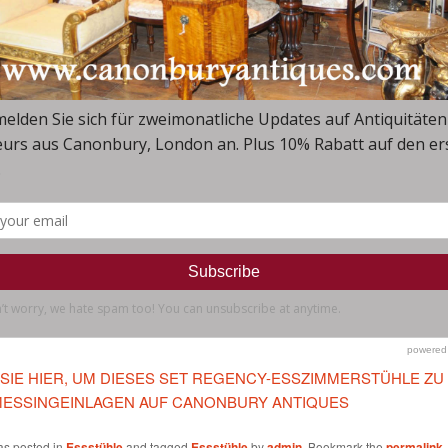
 SIE HIER, UM DIESES SET REGENCY-ESSZIMMERSTÜHLE ZU
MESSINGEINLAGEN AUF CANONBURY ANTIQUES
as posted in
Essstühle
and tagged
Essstühle
by
admin
. Bookmark the
permalink
.