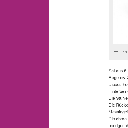
Set
Set aus 6
Regency-Z
Dieses ho
Hinterbein
Die Stühle
Die Rücken
Messingei
Die obere 
handgeschn