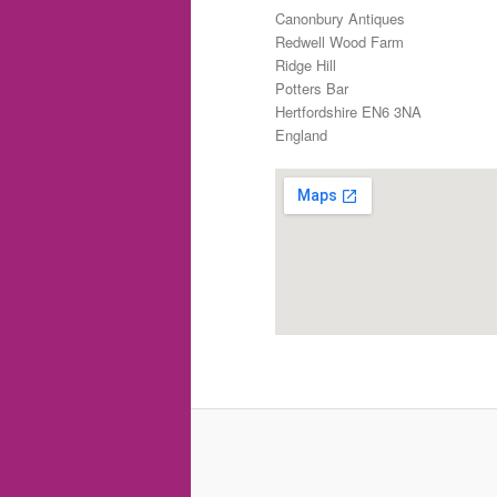
Canonbury Antiques
Redwell Wood Farm
Ridge Hill
Potters Bar
Hertfordshire EN6 3NA
England