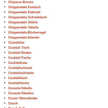
Chiparus Bronze
Chippendale Esstisch
Chippendale Kabinett
Chippendale Schreibtisch
Chippendale Stühle
Chippendale Tabelle
Chippendale-Bücherregal
Chippendale-Ständer
Clubstühle
Cocktail Tisch
Cocktail-Shaker
Cocktail-Tische
Cocktailkiste
Cocktailschrank
Cocktailschränke
Cocktailtisch
Cocktailtische
Console-Tabelle
Console-Tabellen
Cooler Weinständer
Couch