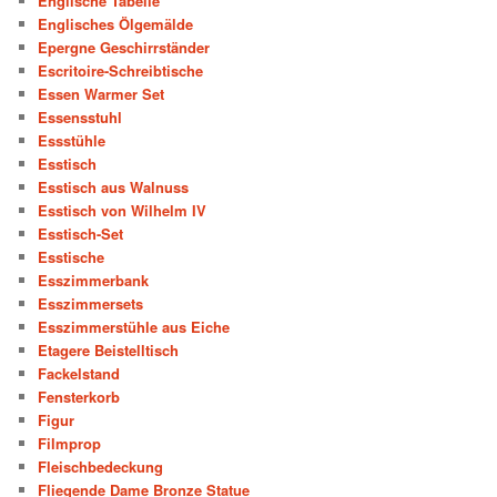
Englische Tabelle
Englisches Ölgemälde
Epergne Geschirrständer
Escritoire-Schreibtische
Essen Warmer Set
Essensstuhl
Essstühle
Esstisch
Esstisch aus Walnuss
Esstisch von Wilhelm IV
Esstisch-Set
Esstische
Esszimmerbank
Esszimmersets
Esszimmerstühle aus Eiche
Etagere Beistelltisch
Fackelstand
Fensterkorb
Figur
Filmprop
Fleischbedeckung
Fliegende Dame Bronze Statue