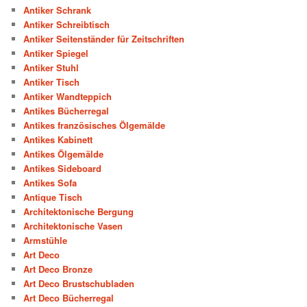
Antiker Schrank
Antiker Schreibtisch
Antiker Seitenständer für Zeitschriften
Antiker Spiegel
Antiker Stuhl
Antiker Tisch
Antiker Wandteppich
Antikes Bücherregal
Antikes französisches Ölgemälde
Antikes Kabinett
Antikes Ölgemälde
Antikes Sideboard
Antikes Sofa
Antique Tisch
Architektonische Bergung
Architektonische Vasen
Armstühle
Art Deco
Art Deco Bronze
Art Deco Brustschubladen
Art Deco Bücherregal