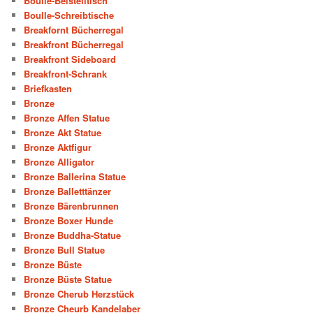
Boulle-Beistelltisch
Boulle-Schreibtische
Breakfornt Bücherregal
Breakfront Bücherregal
Breakfront Sideboard
Breakfront-Schrank
Briefkasten
Bronze
Bronze Affen Statue
Bronze Akt Statue
Bronze Aktfigur
Bronze Alligator
Bronze Ballerina Statue
Bronze Balletttänzer
Bronze Bärenbrunnen
Bronze Boxer Hunde
Bronze Buddha-Statue
Bronze Bull Statue
Bronze Büste
Bronze Büste Statue
Bronze Cherub Herzstück
Bronze Cheurb Kandelaber