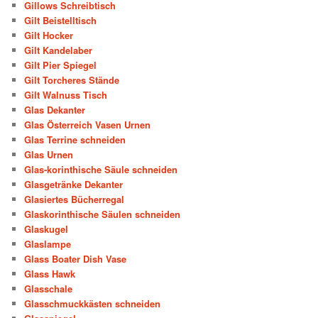
Gillows Schreibtisch
Gilt Beistelltisch
Gilt Hocker
Gilt Kandelaber
Gilt Pier Spiegel
Gilt Torcheres Stände
Gilt Walnuss Tisch
Glas Dekanter
Glas Österreich Vasen Urnen
Glas Terrine schneiden
Glas Urnen
Glas-korinthische Säule schneiden
Glasgetränke Dekanter
Glasiertes Bücherregal
Glaskorinthische Säulen schneiden
Glaskugel
Glaslampe
Glass Boater Dish Vase
Glass Hawk
Glasschale
Glasschmuckkästen schneiden