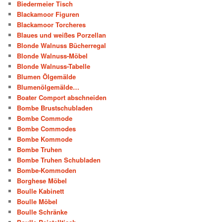
Biedermeier Tisch
Blackamoor Figuren
Blackamoor Torcheres
Blaues und weißes Porzellan
Blonde Walnuss Bücherregal
Blonde Walnuss-Möbel
Blonde Walnuss-Tabelle
Blumen Ölgemälde
Blumenölgemälde…
Boater Comport abschneiden
Bombe Brustschubladen
Bombe Commode
Bombe Commodes
Bombe Kommode
Bombe Truhen
Bombe Truhen Schubladen
Bombe-Kommoden
Borghese Möbel
Boulle Kabinett
Boulle Möbel
Boulle Schränke