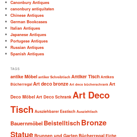
Canonbury Antiques
canonbury antiquitaten
Chinese Antiques
German Bookcases
Italian Antiques
Japanese Antiques
Portugese Antiques
Russian Antiques
Spanish Antiques
TAGS
antike Möbel
Antiker Tisch
antiker Schreibtisch
Antikes
Art deco bronze
Art
Bücherregal
Art deco bücherschrank
Art Deco
Deco Möbel
Art Deco Schrank
Tisch
Ausziehbarer Esstisch
Ausziehtisch
Bronze
Beistelltisch
Bauernmöbel
Statue
Brunnen und Garten
Bücherregal
Eiche