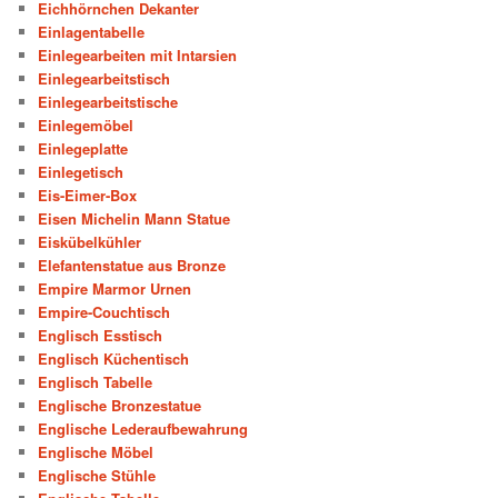
Eichhörnchen Dekanter
Einlagentabelle
Einlegearbeiten mit Intarsien
Einlegearbeitstisch
Einlegearbeitstische
Einlegemöbel
Einlegeplatte
Einlegetisch
Eis-Eimer-Box
Eisen Michelin Mann Statue
Eiskübelkühler
Elefantenstatue aus Bronze
Empire Marmor Urnen
Empire-Couchtisch
Englisch Esstisch
Englisch Küchentisch
Englisch Tabelle
Englische Bronzestatue
Englische Lederaufbewahrung
Englische Möbel
Englische Stühle