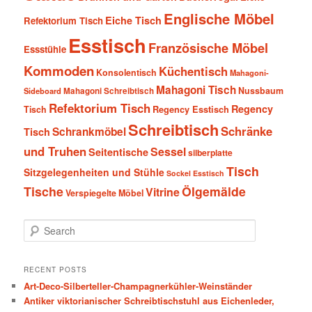
Englische Möbel
Eiche Tisch
Refektorium Tisch
Esstisch
Französische Möbel
Essstühle
Kommoden
Küchentisch
Konsolentisch
Mahagoni-
Mahagoni Tisch
Nussbaum
Sideboard
Mahagoni Schreibtisch
Refektorium Tisch
Regency
Tisch
Regency Esstisch
Schreibtisch
Schränke
Schrankmöbel
Tisch
und Truhen
Sessel
Seitentische
silberplatte
Tisch
Sitzgelegenheiten und Stühle
Sockel Esstisch
Tische
Ölgemälde
Vitrine
Verspiegelte Möbel
S
e
a
r
RECENT POSTS
c
Art-Deco-Silberteller-Champagnerkühler-Weinständer
h
Antiker viktorianischer Schreibtischstuhl aus Eichenleder,