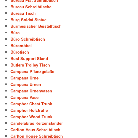
Bureau Plat Schreibtisch
Bureau Schreibtische
Bureau Tisch
Burg-Soldat-Statue
Burmesischer Beistelltisch
Büro
Büro Schreibtisch
Büromöbel
Bürotisch
Bust Support Stand
Butlers Trolley Tisch
Campana Pflanzgefäße
Campana Urne
Campana Urnen
Campana Urnenvasen
Campana Vase
Camphor Chest Trunk
Camphor Holztruhe
Camphor Wood Trunk
Candelabras Kerzenständer
Carlton Haus Schreibtisch
Carlton House Schreibtisch