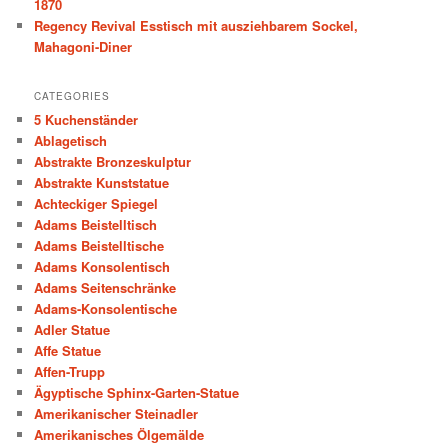
1870
Regency Revival Esstisch mit ausziehbarem Sockel,
Mahagoni-Diner
CATEGORIES
5 Kuchenständer
Ablagetisch
Abstrakte Bronzeskulptur
Abstrakte Kunststatue
Achteckiger Spiegel
Adams Beistelltisch
Adams Beistelltische
Adams Konsolentisch
Adams Seitenschränke
Adams-Konsolentische
Adler Statue
Affe Statue
Affen-Trupp
Ägyptische Sphinx-Garten-Statue
Amerikanischer Steinadler
Amerikanisches Ölgemälde