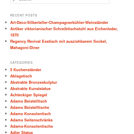
e
a
r
RECENT POSTS
c
Art-Deco-Silberteller-Champagnerkühler-Weinständer
h
Antiker viktorianischer Schreibtischstuhl aus Eichenleder,
1870
Regency Revival Esstisch mit ausziehbarem Sockel,
Mahagoni-Diner
CATEGORIES
5 Kuchenständer
Ablagetisch
Abstrakte Bronzeskulptur
Abstrakte Kunststatue
Achteckiger Spiegel
Adams Beistelltisch
Adams Beistelltische
Adams Konsolentisch
Adams Seitenschränke
Adams-Konsolentische
Adler Statue