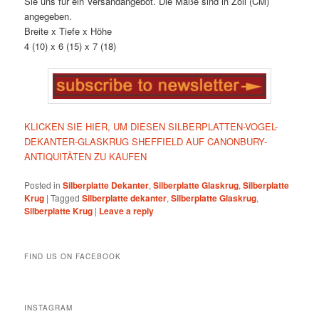
Sie uns für ein Versandangebot. Die Maße sind in Zoll (CM)
angegeben.
Breite x Tiefe x Höhe
4 (10) x 6 (15) x 7 (18)
KLICKEN SIE HIER, UM DIESEN SILBERPLATTEN-VOGEL-
DEKANTER-GLASKRUG SHEFFIELD AUF CANONBURY-
ANTIQUITÄTEN ZU KAUFEN
Posted in
Silberplatte Dekanter
,
Silberplatte Glaskrug
,
Silberplatte
Krug
|
Tagged
Silberplatte dekanter
,
Silberplatte Glaskrug
,
Silberplatte Krug
|
Leave a reply
FIND US ON FACEBOOK
INSTAGRAM