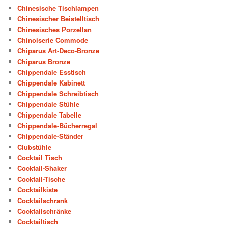
Chinesische Tischlampen
Chinesischer Beistelltisch
Chinesisches Porzellan
Chinoiserie Commode
Chiparus Art-Deco-Bronze
Chiparus Bronze
Chippendale Esstisch
Chippendale Kabinett
Chippendale Schreibtisch
Chippendale Stühle
Chippendale Tabelle
Chippendale-Bücherregal
Chippendale-Ständer
Clubstühle
Cocktail Tisch
Cocktail-Shaker
Cocktail-Tische
Cocktailkiste
Cocktailschrank
Cocktailschränke
Cocktailtisch