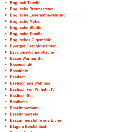
Englisch Tabelle
Englische Bronzestatue
Englische Lederaufbewahrung
Englische Möbel
Englische Stühle
Englische Tabelle
Englisches Ölgemälde
Epergne Geschirrständer
Escritoire-Schreibtische
Essen Warmer Set
Essensstuhl
Essstühle
Esstisch
Esstisch aus Walnuss
Esstisch von Wilhelm IV
Esstisch-Set
Esstische
Esszimmerbank
Esszimmersets
Esszimmerstühle aus Eiche
Etagere Beistelltisch