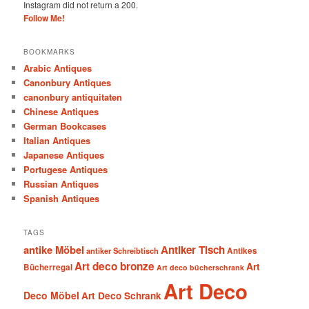
Instagram did not return a 200.
Follow Me!
BOOKMARKS
Arabic Antiques
Canonbury Antiques
canonbury antiquitaten
Chinese Antiques
German Bookcases
Italian Antiques
Japanese Antiques
Portugese Antiques
Russian Antiques
Spanish Antiques
TAGS
antike Möbel
Antiker Tisch
antiker Schreibtisch
Antikes
Art deco bronze
Art
Bücherregal
Art deco bücherschrank
Art Deco
Deco Möbel
Art Deco Schrank