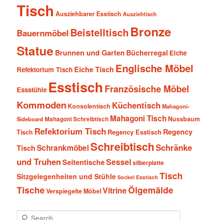
Tisch
Ausziehbarer Esstisch
Ausziehtisch
Bronze
Beistelltisch
Bauernmöbel
Statue
Brunnen und Garten
Bücherregal
Eiche
Englische Möbel
Eiche Tisch
Refektorium Tisch
Esstisch
Französische Möbel
Essstühle
Kommoden
Küchentisch
Konsolentisch
Mahagoni-
Mahagoni Tisch
Nussbaum
Sideboard
Mahagoni Schreibtisch
Refektorium Tisch
Regency
Tisch
Regency Esstisch
Schreibtisch
Schränke
Schrankmöbel
Tisch
und Truhen
Sessel
Seitentische
silberplatte
Tisch
Sitzgelegenheiten und Stühle
Sockel Esstisch
Tische
Ölgemälde
Vitrine
Verspiegelte Möbel
S