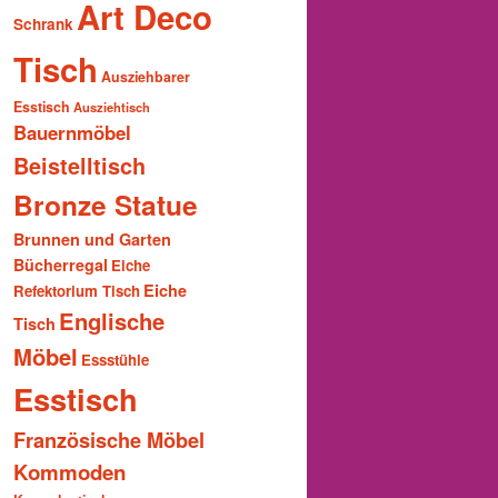
Art Deco
Schrank
Tisch
Ausziehbarer
Esstisch
Ausziehtisch
Bauernmöbel
Beistelltisch
Bronze Statue
Brunnen und Garten
Bücherregal
Eiche
Eiche
Refektorium Tisch
Englische
Tisch
Möbel
Essstühle
Esstisch
Französische Möbel
Kommoden