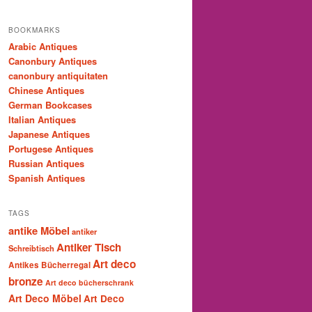
BOOKMARKS
Arabic Antiques
Canonbury Antiques
canonbury antiquitaten
Chinese Antiques
German Bookcases
Italian Antiques
Japanese Antiques
Portugese Antiques
Russian Antiques
Spanish Antiques
TAGS
antike Möbel
antiker
Antiker Tisch
Schreibtisch
Art deco
Antikes Bücherregal
bronze
Art deco bücherschrank
Art Deco Möbel
Art Deco