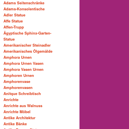
Adams Seitenschränke
Adams-Konsolentische
Adler Statue
Affe Statue
Affen-Trupp
Ägyptische Sphinx-Garten-
Statue
Amerikanischer Steinadler
Amerikanisches Ölgemälde
Amphora Urnen
Amphora Urnen Vasen
Amphora Vasen Urnen
Amphoren Urnen
Amphorenvase
Amphorenvasen
Anitque Schreibtisch
Anrichte
Anrichte aus Walnuss
Anrichte Möbel
Antike Architektur
Antike Bänke