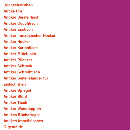
Hochzeitstruhen
Antike Uhr
Antiker Beistelltisch
Antiker Couchtisch
Antiker Esstisch
Antiker französischer Hocker
Antiker Hocker
Antiker Kartentisch
Antiker Mitteltisch
Antiker Pflanzer
Antiker Schrank
Antiker Schreibtisch
Antiker Seitenständer für
Zeitschriften
Antiker Spiegel
Antiker Stuhl
Antiker Tisch
Antiker Wandteppich
Antikes Bücherregal
Antikes französisches
Ölgemälde