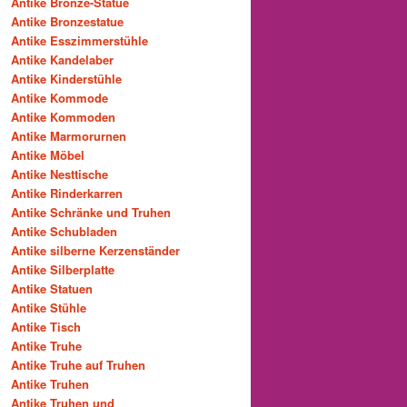
Antike Bronze-Statue
Antike Bronzestatue
Antike Esszimmerstühle
Antike Kandelaber
Antike Kinderstühle
Antike Kommode
Antike Kommoden
Antike Marmorurnen
Antike Möbel
Antike Nesttische
Antike Rinderkarren
Antike Schränke und Truhen
Antike Schubladen
Antike silberne Kerzenständer
Antike Silberplatte
Antike Statuen
Antike Stühle
Antike Tisch
Antike Truhe
Antike Truhe auf Truhen
Antike Truhen
Antike Truhen und