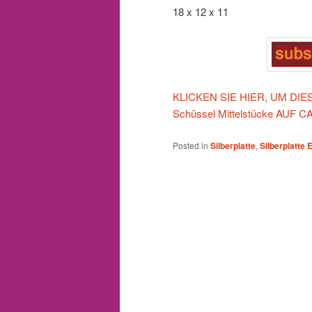
18 x 12 x 11
KLICKEN SIE HIER, UM DIESE 
Schüssel Mittelstücke AU
Posted in
Silberplatte
,
Silberplatte