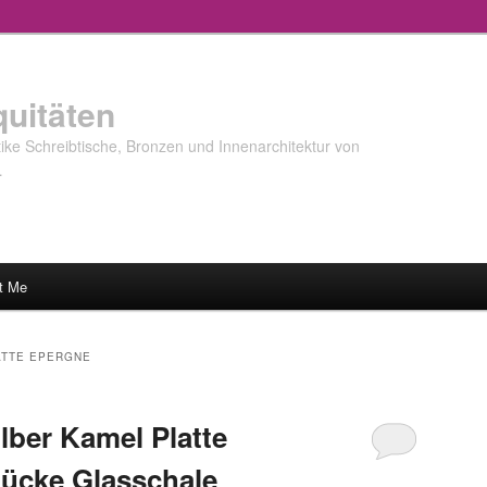
quitäten
ke Schreibtische, Bronzen und Innenarchitektur von
…
t Me
ATTE EPERGNE
ilber Kamel Platte
tücke Glasschale