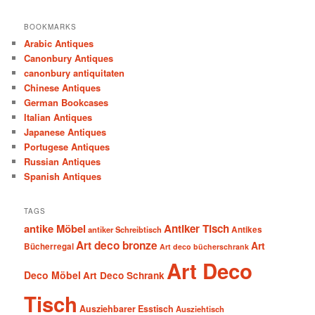
BOOKMARKS
Arabic Antiques
Canonbury Antiques
canonbury antiquitaten
Chinese Antiques
German Bookcases
Italian Antiques
Japanese Antiques
Portugese Antiques
Russian Antiques
Spanish Antiques
TAGS
antike Möbel
Antiker Tisch
antiker Schreibtisch
Antikes
Art deco bronze
Art
Bücherregal
Art deco bücherschrank
Art Deco
Deco Möbel
Art Deco Schrank
Tisch
Ausziehbarer Esstisch
Ausziehtisch