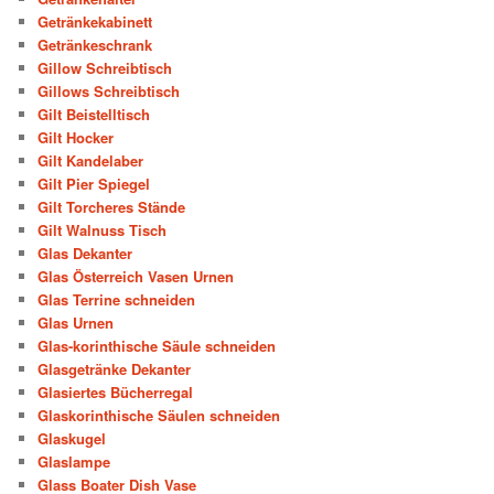
Getränkekabinett
Getränkeschrank
Gillow Schreibtisch
Gillows Schreibtisch
Gilt Beistelltisch
Gilt Hocker
Gilt Kandelaber
Gilt Pier Spiegel
Gilt Torcheres Stände
Gilt Walnuss Tisch
Glas Dekanter
Glas Österreich Vasen Urnen
Glas Terrine schneiden
Glas Urnen
Glas-korinthische Säule schneiden
Glasgetränke Dekanter
Glasiertes Bücherregal
Glaskorinthische Säulen schneiden
Glaskugel
Glaslampe
Glass Boater Dish Vase