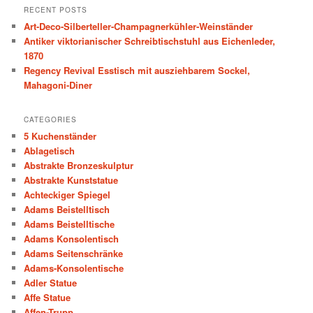
r
RECENT POSTS
c
Art-Deco-Silberteller-Champagnerkühler-Weinständer
h
Antiker viktorianischer Schreibtischstuhl aus Eichenleder,
1870
Regency Revival Esstisch mit ausziehbarem Sockel,
Mahagoni-Diner
CATEGORIES
5 Kuchenständer
Ablagetisch
Abstrakte Bronzeskulptur
Abstrakte Kunststatue
Achteckiger Spiegel
Adams Beistelltisch
Adams Beistelltische
Adams Konsolentisch
Adams Seitenschränke
Adams-Konsolentische
Adler Statue
Affe Statue
Affen-Trupp