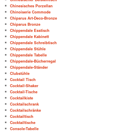
Chinesisches Porzellan
Chinoiserie Commode
Chiparus Art-Deco-Bronze
Chiparus Bronze
Chippendale Esstisch
Chippendale Kabinett
Chippendale Schreibtisch
Chippendale Stühle
Chippendale Tabelle
Chippendale-Bücherregal
Chippendale-Ständer
Clubstühle
Cocktail Tisch
Cocktail-Shaker
Cocktail-Tische
Cocktailkiste
Cocktailschrank
Cocktailschränke
Cocktailtisch
Cocktailtische
Console-Tabelle