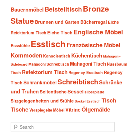
Bronze
Beistelltisch
Bauernmöbel
Statue
Brunnen und Garten
Bücherregal
Eiche
Englische Möbel
Eiche Tisch
Refektorium Tisch
Esstisch
Französische Möbel
Essstühle
Kommoden
Küchentisch
Konsolentisch
Mahagoni-
Mahagoni Tisch
Nussbaum
Sideboard
Mahagoni Schreibtisch
Refektorium Tisch
Regency
Tisch
Regency Esstisch
Schreibtisch
Schränke
Schrankmöbel
Tisch
und Truhen
Sessel
Seitentische
silberplatte
Tisch
Sitzgelegenheiten und Stühle
Sockel Esstisch
Tische
Ölgemälde
Vitrine
Verspiegelte Möbel
S
e
a