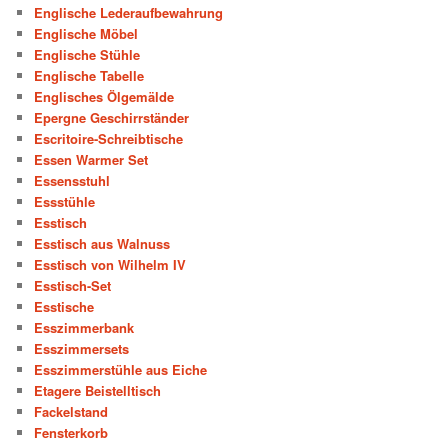
Englische Lederaufbewahrung
Englische Möbel
Englische Stühle
Englische Tabelle
Englisches Ölgemälde
Epergne Geschirrständer
Escritoire-Schreibtische
Essen Warmer Set
Essensstuhl
Essstühle
Esstisch
Esstisch aus Walnuss
Esstisch von Wilhelm IV
Esstisch-Set
Esstische
Esszimmerbank
Esszimmersets
Esszimmerstühle aus Eiche
Etagere Beistelltisch
Fackelstand
Fensterkorb