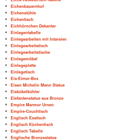
Eichenbauernhof
Eichenstühle
Eichentisch
Eichhörnchen Dekanter
Einlagentabelle
Einlegearbeiten mit Intarsien
Einlegearbeitstisch
Einlegearbeitstische
Einlegemöbel
Einlegeplatte
Einlegetisch
Eis-Eimer-Box
Eisen Michelin Mann Statue
Eiskübelkühler
Elefantenstatue aus Bronze
Empire Marmor Urnen
Empire-Couchtisch
Englisch Esstisch
Englisch Küchentisch
Englisch Tabelle
Englische Bronzestatue