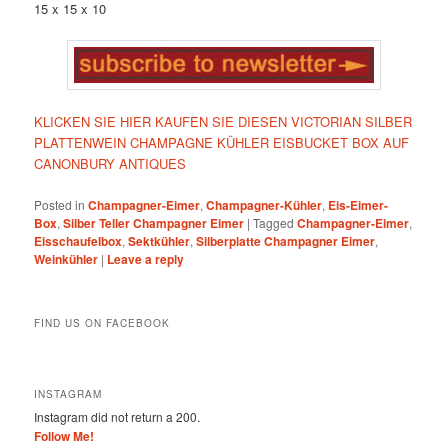
15 x 15 x 10
KLICKEN SIE HIER KAUFEN SIE DIESEN VICTORIAN SILBER
PLATTENWEIN CHAMPAGNE KÜHLER EISBUCKET BOX AUF
CANONBURY ANTIQUES
Posted in
Champagner-Eimer
,
Champagner-Kühler
,
Eis-Eimer-
Box
,
Silber Teller Champagner Eimer
|
Tagged
Champagner-Eimer
,
Eisschaufelbox
,
Sektkühler
,
Silberplatte Champagner Eimer
,
Weinkühler
|
Leave a reply
FIND US ON FACEBOOK
INSTAGRAM
Instagram did not return a 200.
Follow Me!