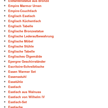
Elefantenstatue aus Bronze
Empire Marmor Urnen
Empire-Couchtisch
Englisch Esstisch
Englisch Küchentisch
Englisch Tabelle
Englische Bronzestatue
Englische Lederaufbewahrung
Englische Möbel
Englische Stühle
Englische Tabelle
Englisches Ölgemälde
Epergne Geschirrständer
Escritoire-Schreibtische
Essen Warmer Set
Essensstuhl
Essstühle
Esstisch
Esstisch aus Walnuss
Esstisch von Wilhelm IV
Esstisch-Set
Esstische