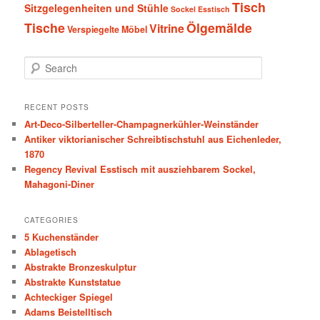
Tisch
Sitzgelegenheiten und Stühle
Sockel Esstisch
Tische
Ölgemälde
Vitrine
Verspiegelte Möbel
S
e
a
r
RECENT POSTS
c
Art-Deco-Silberteller-Champagnerkühler-Weinständer
h
Antiker viktorianischer Schreibtischstuhl aus Eichenleder,
1870
Regency Revival Esstisch mit ausziehbarem Sockel,
Mahagoni-Diner
CATEGORIES
5 Kuchenständer
Ablagetisch
Abstrakte Bronzeskulptur
Abstrakte Kunststatue
Achteckiger Spiegel
Adams Beistelltisch