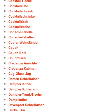
Cocktail-Tische
Cocktailkiste
Cocktailschrank
Cocktailschränke
Cocktailtisch
Cocktailtische
Console-Tabelle
Console-Tabellen
Cooler Weinständer
Couch
Couch Sofa
Couchtisch
Credenza Anrichte
Credenza Kabinett
Cug Glass Jug
Damen Schreibtisch
Dampfer Koffer
Dampfer Kofferraum
Dampfer-Trunk-Tische
Dampfkoffer
Davenport-Schreibtisch
Deckel Urn