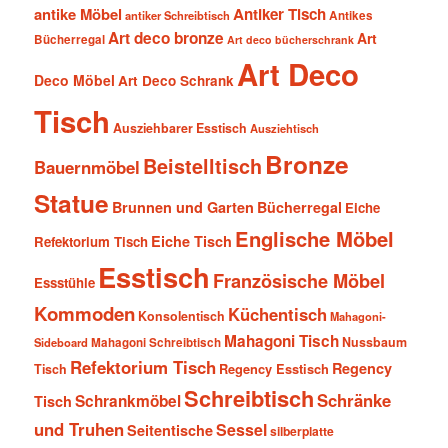
antike Möbel
Antiker Tisch
antiker Schreibtisch
Antikes
Art deco bronze
Art
Bücherregal
Art deco bücherschrank
Art Deco
Deco Möbel
Art Deco Schrank
Tisch
Ausziehbarer Esstisch
Ausziehtisch
Bronze
Beistelltisch
Bauernmöbel
Statue
Brunnen und Garten
Bücherregal
Eiche
Englische Möbel
Eiche Tisch
Refektorium Tisch
Esstisch
Französische Möbel
Essstühle
Kommoden
Küchentisch
Konsolentisch
Mahagoni-
Mahagoni Tisch
Nussbaum
Sideboard
Mahagoni Schreibtisch
Refektorium Tisch
Regency
Tisch
Regency Esstisch
Schreibtisch
Schränke
Schrankmöbel
Tisch
und Truhen
Sessel
Seitentische
silberplatte