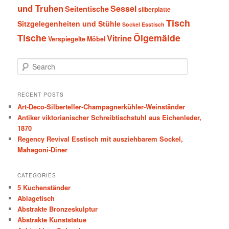
und Truhen
Sessel
Seitentische
silberplatte
Tisch
Sitzgelegenheiten und Stühle
Sockel Esstisch
Tische
Ölgemälde
Vitrine
Verspiegelte Möbel
S
e
a
r
RECENT POSTS
c
Art-Deco-Silberteller-Champagnerkühler-Weinständer
h
Antiker viktorianischer Schreibtischstuhl aus Eichenleder,
1870
Regency Revival Esstisch mit ausziehbarem Sockel,
Mahagoni-Diner
CATEGORIES
5 Kuchenständer
Ablagetisch
Abstrakte Bronzeskulptur
Abstrakte Kunststatue