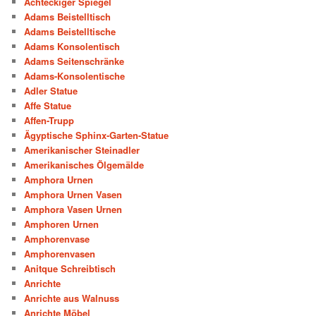
Achteckiger Spiegel
Adams Beistelltisch
Adams Beistelltische
Adams Konsolentisch
Adams Seitenschränke
Adams-Konsolentische
Adler Statue
Affe Statue
Affen-Trupp
Ägyptische Sphinx-Garten-Statue
Amerikanischer Steinadler
Amerikanisches Ölgemälde
Amphora Urnen
Amphora Urnen Vasen
Amphora Vasen Urnen
Amphoren Urnen
Amphorenvase
Amphorenvasen
Anitque Schreibtisch
Anrichte
Anrichte aus Walnuss
Anrichte Möbel