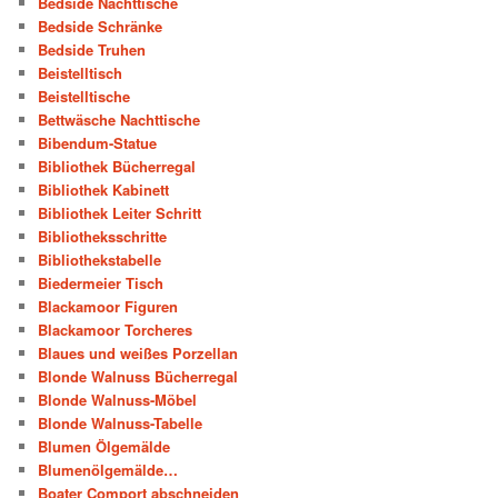
Bedside Nachttische
Bedside Schränke
Bedside Truhen
Beistelltisch
Beistelltische
Bettwäsche Nachttische
Bibendum-Statue
Bibliothek Bücherregal
Bibliothek Kabinett
Bibliothek Leiter Schritt
Bibliotheksschritte
Bibliothekstabelle
Biedermeier Tisch
Blackamoor Figuren
Blackamoor Torcheres
Blaues und weißes Porzellan
Blonde Walnuss Bücherregal
Blonde Walnuss-Möbel
Blonde Walnuss-Tabelle
Blumen Ölgemälde
Blumenölgemälde…
Boater Comport abschneiden