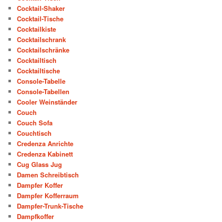
Cocktail-Shaker
Cocktail-Tische
Cocktailkiste
Cocktailschrank
Cocktailschränke
Cocktailtisch
Cocktailtische
Console-Tabelle
Console-Tabellen
Cooler Weinständer
Couch
Couch Sofa
Couchtisch
Credenza Anrichte
Credenza Kabinett
Cug Glass Jug
Damen Schreibtisch
Dampfer Koffer
Dampfer Kofferraum
Dampfer-Trunk-Tische
Dampfkoffer