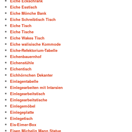
Eiche Eckschrank
Eiche Esstisch
Eiche Mönche Bank
Eiche Schreibtisch Tisch
Eiche Tisch
Eiche Tische
Eiche Wakes Tisch
Eiche walisische Kommode
Eiche-Refektorium-Tabelle
Eichenbauernhof
Eichenstühle
Eichentisch
Eichhörnchen Dekanter
Einlagentabelle
Einlegearbeiten mit Intarsien
Einlegearbeitstisch
Einlegearbeitstische
Einlegemöbel
Einlegeplatte
Einlegetisch
Eis-Eimer-Box
Eisen Michelin Mann Statue