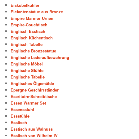
Eiskübelkühler
Elefantenstatue aus Bronze
Empire Marmor Urnen
Empire-Couchtisch
Englisch Esstisch
Englisch Küchentisch
Englisch Tabelle
Englische Bronzestatue
Englische Lederaufbewahrung
Englische Möbel
Englische Stühle
Englische Tabelle
Englisches Ölgemälde
Epergne Geschirrständer
Escritoire-Schreibtische
Essen Warmer Set
Essensstuhl
Essstühle
Esstisch
Esstisch aus Walnuss
Esstisch von Wilhelm IV