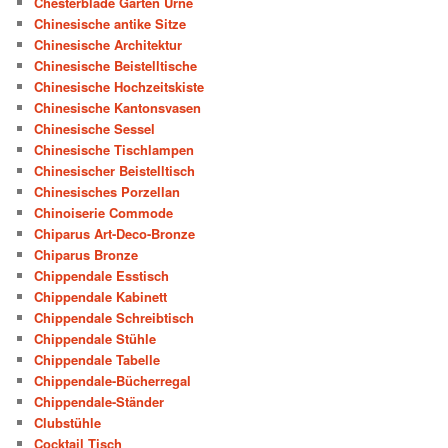
Chesterblade Garten Urne
Chinesische antike Sitze
Chinesische Architektur
Chinesische Beistelltische
Chinesische Hochzeitskiste
Chinesische Kantonsvasen
Chinesische Sessel
Chinesische Tischlampen
Chinesischer Beistelltisch
Chinesisches Porzellan
Chinoiserie Commode
Chiparus Art-Deco-Bronze
Chiparus Bronze
Chippendale Esstisch
Chippendale Kabinett
Chippendale Schreibtisch
Chippendale Stühle
Chippendale Tabelle
Chippendale-Bücherregal
Chippendale-Ständer
Clubstühle
Cocktail Tisch