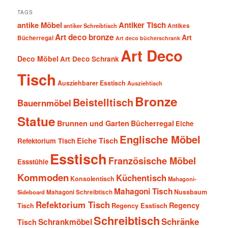
TAGS
antike Möbel
Antiker Tisch
antiker Schreibtisch
Antikes
Art deco bronze
Art
Bücherregal
Art deco bücherschrank
Art Deco
Deco Möbel
Art Deco Schrank
Tisch
Ausziehbarer Esstisch
Ausziehtisch
Bronze
Beistelltisch
Bauernmöbel
Statue
Brunnen und Garten
Bücherregal
Eiche
Englische Möbel
Eiche Tisch
Refektorium Tisch
Esstisch
Französische Möbel
Essstühle
Kommoden
Küchentisch
Konsolentisch
Mahagoni-
Mahagoni Tisch
Nussbaum
Sideboard
Mahagoni Schreibtisch
Refektorium Tisch
Regency
Tisch
Regency Esstisch
Schreibtisch
Schränke
Schrankmöbel
Tisch