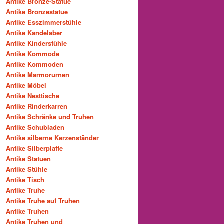
Antike Bronze-Statue
Antike Bronzestatue
Antike Esszimmerstühle
Antike Kandelaber
Antike Kinderstühle
Antike Kommode
Antike Kommoden
Antike Marmorurnen
Antike Möbel
Antike Nesttische
Antike Rinderkarren
Antike Schränke und Truhen
Antike Schubladen
Antike silberne Kerzenständer
Antike Silberplatte
Antike Statuen
Antike Stühle
Antike Tisch
Antike Truhe
Antike Truhe auf Truhen
Antike Truhen
Antike Truhen und