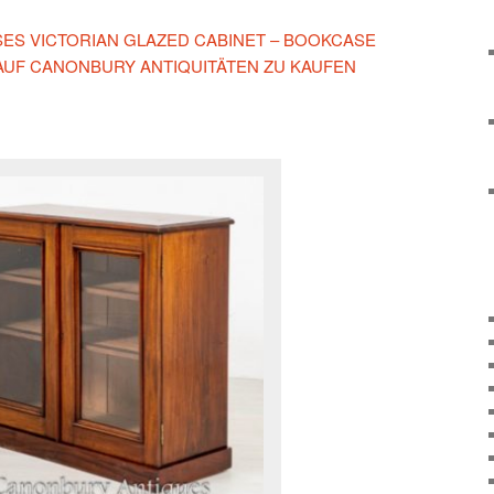
ESES VICTORIAN GLAZED CABINET – BOOKCASE
 AUF CANONBURY ANTIQUITÄTEN ZU KAUFEN