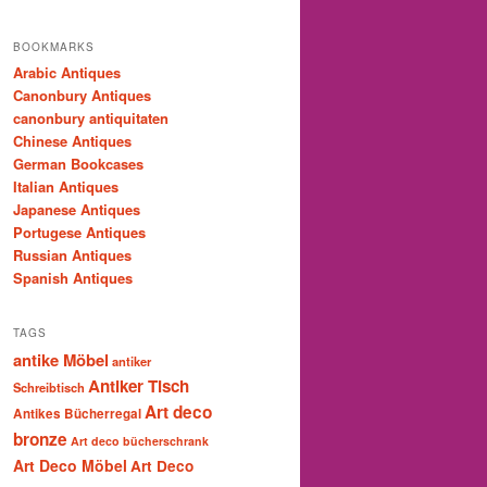
BOOKMARKS
Arabic Antiques
Canonbury Antiques
canonbury antiquitaten
Chinese Antiques
German Bookcases
Italian Antiques
Japanese Antiques
Portugese Antiques
Russian Antiques
Spanish Antiques
TAGS
antike Möbel
antiker
Antiker Tisch
Schreibtisch
Art deco
Antikes Bücherregal
bronze
Art deco bücherschrank
Art Deco Möbel
Art Deco