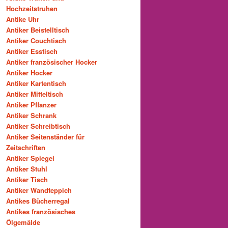
Hochzeitstruhen
Antike Uhr
Antiker Beistelltisch
Antiker Couchtisch
Antiker Esstisch
Antiker französischer Hocker
Antiker Hocker
Antiker Kartentisch
Antiker Mitteltisch
Antiker Pflanzer
Antiker Schrank
Antiker Schreibtisch
Antiker Seitenständer für
Zeitschriften
Antiker Spiegel
Antiker Stuhl
Antiker Tisch
Antiker Wandteppich
Antikes Bücherregal
Antikes französisches
Ölgemälde