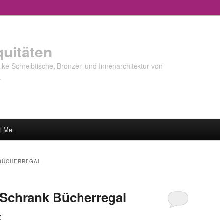
quitäten
ke Schreibtische, Bronzen und Innenarchitektur von
…
t Me
BÜCHERREGAL
 Schrank Bücherregal
k