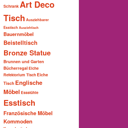
Art Deco
Schrank
Tisch
Ausziehbarer
Esstisch
Ausziehtisch
Bauernmöbel
Beistelltisch
Bronze Statue
Brunnen und Garten
Bücherregal
Eiche
Eiche
Refektorium Tisch
Englische
Tisch
Möbel
Essstühle
Esstisch
Französische Möbel
Kommoden