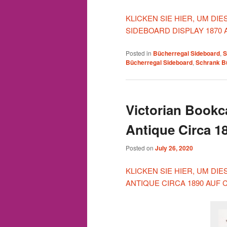
KLICKEN SIE HIER, UM DI
SIDEBOARD DISPLAY 1870
Posted in
Bücherregal Sideboard
,
S
Bücherregal Sideboard
,
Schrank B
Victorian Bookc
Antique Circa 1
Posted on
July 26, 2020
KLICKEN SIE HIER, UM DI
ANTIQUE CIRCA 1890 AUF