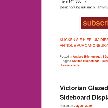
Tiefe 14″ (36cm)
Besichtigung nur nach Termin
KLICKEN SIE HIER, UM D
ANTIQUE AUF CANONBURY
Posted in
Antikes Bücherregal
,
Büc
|
Tagged
Antikes Bücherregal
,
Büch
|
Leave a reply
Victorian Glaze
Sideboard Displ
Posted on
July 26, 2020