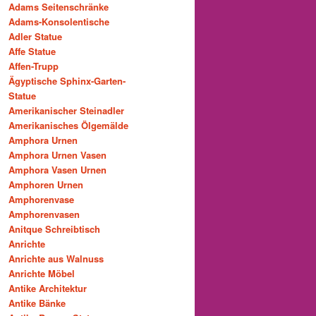
Adams Seitenschränke
Adams-Konsolentische
Adler Statue
Affe Statue
Affen-Trupp
Ägyptische Sphinx-Garten-
Statue
Amerikanischer Steinadler
Amerikanisches Ölgemälde
Amphora Urnen
Amphora Urnen Vasen
Amphora Vasen Urnen
Amphoren Urnen
Amphorenvase
Amphorenvasen
Anitque Schreibtisch
Anrichte
Anrichte aus Walnuss
Anrichte Möbel
Antike Architektur
Antike Bänke