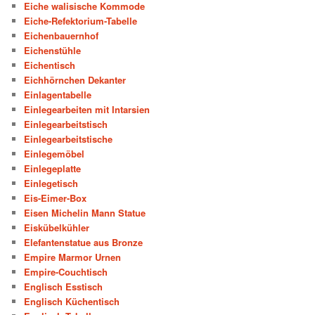
Eiche walisische Kommode
Eiche-Refektorium-Tabelle
Eichenbauernhof
Eichenstühle
Eichentisch
Eichhörnchen Dekanter
Einlagentabelle
Einlegearbeiten mit Intarsien
Einlegearbeitstisch
Einlegearbeitstische
Einlegemöbel
Einlegeplatte
Einlegetisch
Eis-Eimer-Box
Eisen Michelin Mann Statue
Eiskübelkühler
Elefantenstatue aus Bronze
Empire Marmor Urnen
Empire-Couchtisch
Englisch Esstisch
Englisch Küchentisch