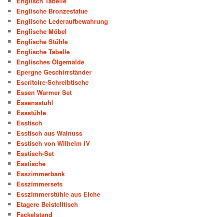
Englisch Tabelle
Englische Bronzestatue
Englische Lederaufbewahrung
Englische Möbel
Englische Stühle
Englische Tabelle
Englisches Ölgemälde
Epergne Geschirrständer
Escritoire-Schreibtische
Essen Warmer Set
Essensstuhl
Essstühle
Esstisch
Esstisch aus Walnuss
Esstisch von Wilhelm IV
Esstisch-Set
Esstische
Esszimmerbank
Esszimmersets
Esszimmerstühle aus Eiche
Etagere Beistelltisch
Fackelstand