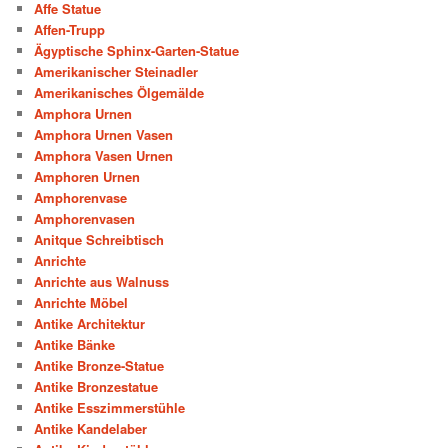
Affe Statue
Affen-Trupp
Ägyptische Sphinx-Garten-Statue
Amerikanischer Steinadler
Amerikanisches Ölgemälde
Amphora Urnen
Amphora Urnen Vasen
Amphora Vasen Urnen
Amphoren Urnen
Amphorenvase
Amphorenvasen
Anitque Schreibtisch
Anrichte
Anrichte aus Walnuss
Anrichte Möbel
Antike Architektur
Antike Bänke
Antike Bronze-Statue
Antike Bronzestatue
Antike Esszimmerstühle
Antike Kandelaber