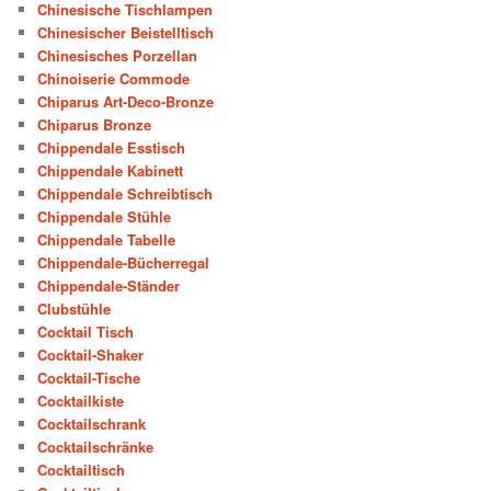
Chinesische Tischlampen
Chinesischer Beistelltisch
Chinesisches Porzellan
Chinoiserie Commode
Chiparus Art-Deco-Bronze
Chiparus Bronze
Chippendale Esstisch
Chippendale Kabinett
Chippendale Schreibtisch
Chippendale Stühle
Chippendale Tabelle
Chippendale-Bücherregal
Chippendale-Ständer
Clubstühle
Cocktail Tisch
Cocktail-Shaker
Cocktail-Tische
Cocktailkiste
Cocktailschrank
Cocktailschränke
Cocktailtisch