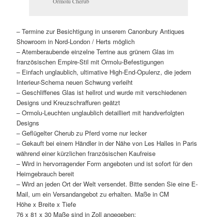
Ormolu Cherub
– Termine zur Besichtigung in unserem Canonbury Antiques
Showroom in Nord-London / Herts möglich
– Atemberaubende einzelne Terrine aus grünem Glas im
französischen Empire-Stil mit Ormolu-Befestigungen
– Einfach unglaublich, ultimative High-End-Opulenz, die jedem
Interieur-Schema neuen Schwung verleiht
– Geschliffenes Glas ist hellrot und wurde mit verschiedenen
Designs und Kreuzschraffuren geätzt
– Ormolu-Leuchten unglaublich detailliert mit handverfolgten
Designs
– Geflügelter Cherub zu Pferd vorne nur lecker
– Gekauft bei einem Händler in der Nähe von Les Halles in Paris
während einer kürzlichen französischen Kaufreise
– Wird in hervorragender Form angeboten und ist sofort für den
Heimgebrauch bereit
– Wird an jeden Ort der Welt versendet. Bitte senden Sie eine E-
Mail, um ein Versandangebot zu erhalten. Maße in CM
Höhe x Breite x Tiefe
76 x 81 x 30 Maße sind in Zoll angegeben: