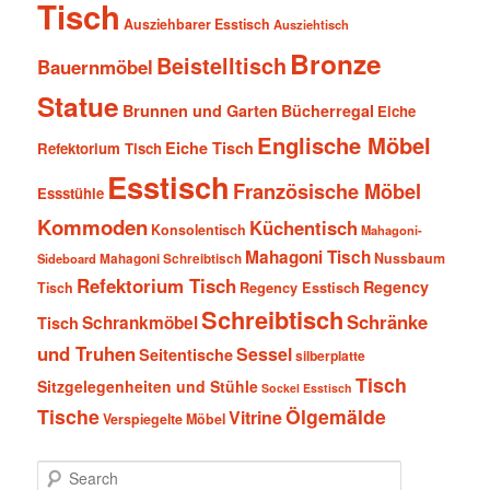
Tisch
Ausziehbarer Esstisch
Ausziehtisch
Bronze
Beistelltisch
Bauernmöbel
Statue
Brunnen und Garten
Bücherregal
Eiche
Englische Möbel
Eiche Tisch
Refektorium Tisch
Esstisch
Französische Möbel
Essstühle
Kommoden
Küchentisch
Konsolentisch
Mahagoni-
Mahagoni Tisch
Nussbaum
Sideboard
Mahagoni Schreibtisch
Refektorium Tisch
Regency
Tisch
Regency Esstisch
Schreibtisch
Schränke
Schrankmöbel
Tisch
und Truhen
Sessel
Seitentische
silberplatte
Tisch
Sitzgelegenheiten und Stühle
Sockel Esstisch
Tische
Ölgemälde
Vitrine
Verspiegelte Möbel
S