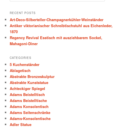
e
a
r
RECENT POSTS
c
Art-Deco-Silberteller-Champagnerkühler-Weinständer
h
Antiker viktorianischer Schreibtischstuhl aus Eichenleder,
1870
Regency Revival Esstisch mit ausziehbarem Sockel,
Mahagoni-Diner
CATEGORIES
5 Kuchenständer
Ablagetisch
Abstrakte Bronzeskulptur
Abstrakte Kunststatue
Achteckiger Spiegel
Adams Beistelltisch
Adams Beistelltische
Adams Konsolentisch
Adams Seitenschränke
Adams-Konsolentische
Adler Statue