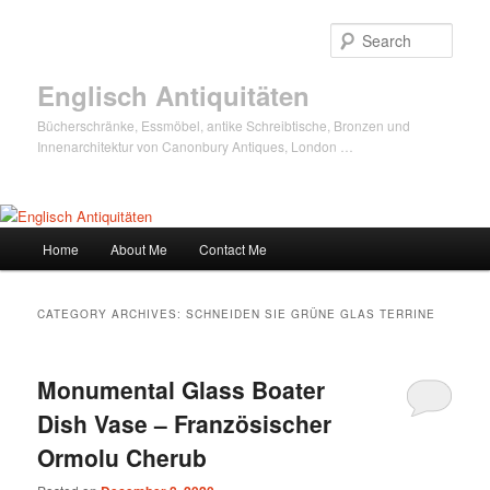
Sear
Englisch Antiquitäten
Bücherschränke, Essmöbel, antike Schreibtische, Bronzen und
Innenarchitektur von Canonbury Antiques, London …
Main
Home
About Me
Contact Me
Skip
Skip
menu
to
to
CATEGORY ARCHIVES:
SCHNEIDEN SIE GRÜNE GLAS TERRINE
primary
secondary
Monumental Glass Boater
content
content
Dish Vase – Französischer
Ormolu Cherub