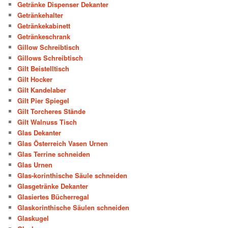
Getränke Dispenser Dekanter
Getränkehalter
Getränkekabinett
Getränkeschrank
Gillow Schreibtisch
Gillows Schreibtisch
Gilt Beistelltisch
Gilt Hocker
Gilt Kandelaber
Gilt Pier Spiegel
Gilt Torcheres Stände
Gilt Walnuss Tisch
Glas Dekanter
Glas Österreich Vasen Urnen
Glas Terrine schneiden
Glas Urnen
Glas-korinthische Säule schneiden
Glasgetränke Dekanter
Glasiertes Bücherregal
Glaskorinthische Säulen schneiden
Glaskugel