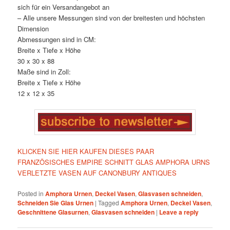
sich für ein Versandangebot an
– Alle unsere Messungen sind von der breitesten und höchsten
Dimension
Abmessungen sind in CM:
Breite x Tiefe x Höhe
30 x 30 x 88
Maße sind in Zoll:
Breite x Tiefe x Höhe
12 x 12 x 35
KLICKEN SIE HIER KAUFEN DIESES PAAR
FRANZÖSISCHES EMPIRE SCHNITT GLAS AMPHORA URNS
VERLETZTE VASEN AUF CANONBURY ANTIQUES
Posted in
Amphora Urnen
,
Deckel Vasen
,
Glasvasen schneiden
,
Schneiden Sie Glas Urnen
|
Tagged
Amphora Urnen
,
Deckel Vasen
,
Geschnittene Glasurnen
,
Glasvasen schneiden
|
Leave a reply