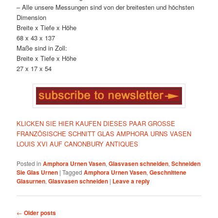
– Alle unsere Messungen sind von der breitesten und höchsten
Dimension
Breite x Tiefe x Höhe
68 x 43 x 137
Maße sind in Zoll:
Breite x Tiefe x Höhe
27 x 17 x 54
KLICKEN SIE HIER KAUFEN DIESES PAAR GROSSE
FRANZÖSISCHE SCHNITT GLAS AMPHORA URNS VASEN
LOUIS XVI AUF CANONBURY ANTIQUES
Posted in
Amphora Urnen Vasen
,
Glasvasen schneiden
,
Schneiden
Sie Glas Urnen
|
Tagged
Amphora Urnen Vasen
,
Geschnittene
Glasurnen
,
Glasvasen schneiden
|
Leave a reply
Post
←
Older posts