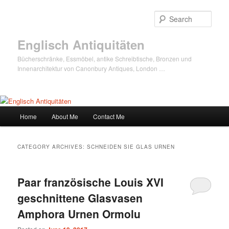
Sear
Englisch Antiquitäten
Bücherschränke, Essmöbel, antike Schreibtische, Bronzen und
Innenarchitektur von Canonbury Antiques, London …
Main
Home
About Me
Contact Me
Skip
Skip
menu
to
to
CATEGORY ARCHIVES:
SCHNEIDEN SIE GLAS URNEN
primary
secondary
Paar französische Louis XVI
content
content
geschnittene Glasvasen
Amphora Urnen Ormolu