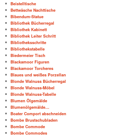
Beistelltische
Bettwäsche Nachttische
Bibendum-Statue
Bibliothek Bücherregal
Bibliothek Kabinett
Bibliothek Leiter Schritt
Bibliotheksschritte
Bibliothekstabelle
Biedermeier Tisch
Blackamoor Figuren
Blackamoor Torcheres
Blaues und weißes Porzellan
Blonde Walnuss Bücherregal
Blonde Walnuss-Möbel
Blonde Walnuss-Tabelle
Blumen Ölgemälde
Blumenölgemälde…
Boater Comport abschneiden
Bombe Brustschubladen
Bombe Commode
Bombe Commodes