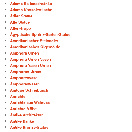
Adams Seitenschränke
Adams-Konsolentische
Adler Statue
Affe Statue
Affen-Trupp
Ägyptische Sphinx-Garten-Statue
Amerikanischer Steinadler
Amerikanisches Ölgemälde
Amphora Urnen
Amphora Urnen Vasen
Amphora Vasen Urnen
Amphoren Urnen
Amphorenvase
Amphorenvasen
Anitque Schreibtisch
Anrichte
Anrichte aus Walnuss
Anrichte Möbel
Antike Architektur
Antike Bänke
Antike Bronze-Statue