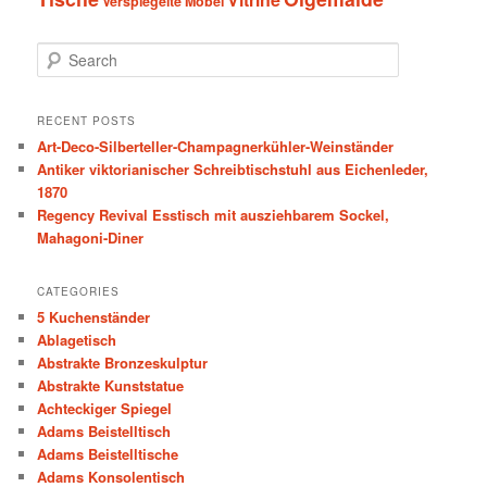
Verspiegelte Möbel
S
e
a
r
RECENT POSTS
c
Art-Deco-Silberteller-Champagnerkühler-Weinständer
h
Antiker viktorianischer Schreibtischstuhl aus Eichenleder,
1870
Regency Revival Esstisch mit ausziehbarem Sockel,
Mahagoni-Diner
CATEGORIES
5 Kuchenständer
Ablagetisch
Abstrakte Bronzeskulptur
Abstrakte Kunststatue
Achteckiger Spiegel
Adams Beistelltisch
Adams Beistelltische
Adams Konsolentisch