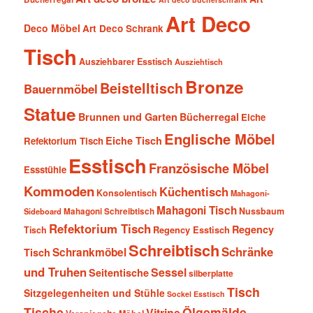
Art Deco
Deco Möbel
Art Deco Schrank
Tisch
Ausziehbarer Esstisch
Ausziehtisch
Bronze
Beistelltisch
Bauernmöbel
Statue
Brunnen und Garten
Bücherregal
Eiche
Englische Möbel
Eiche Tisch
Refektorium Tisch
Esstisch
Französische Möbel
Essstühle
Kommoden
Küchentisch
Konsolentisch
Mahagoni-
Mahagoni Tisch
Nussbaum
Sideboard
Mahagoni Schreibtisch
Refektorium Tisch
Regency
Tisch
Regency Esstisch
Schreibtisch
Schränke
Schrankmöbel
Tisch
und Truhen
Sessel
Seitentische
silberplatte
Tisch
Sitzgelegenheiten und Stühle
Sockel Esstisch
Tische
Ölgemälde
Vitrine