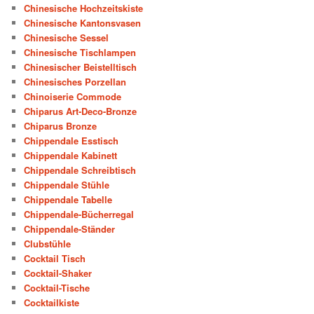
Chinesische Hochzeitskiste
Chinesische Kantonsvasen
Chinesische Sessel
Chinesische Tischlampen
Chinesischer Beistelltisch
Chinesisches Porzellan
Chinoiserie Commode
Chiparus Art-Deco-Bronze
Chiparus Bronze
Chippendale Esstisch
Chippendale Kabinett
Chippendale Schreibtisch
Chippendale Stühle
Chippendale Tabelle
Chippendale-Bücherregal
Chippendale-Ständer
Clubstühle
Cocktail Tisch
Cocktail-Shaker
Cocktail-Tische
Cocktailkiste