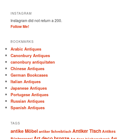
INSTAGRAM
Instagram did not return a 200.
Follow Me!
BOOKMARKS
Arabic Antiques
Canonbury Antiques
canonbury antiquitaten
Chinese Antiques
German Bookcases
Italian Antiques
Japanese Antiques
Portugese Antiques
Russian Antiques
Spanish Antiques
TAGS
antike Möbel
Antiker Tisch
antiker Schreibtisch
Antikes
Art deco bronze
Art
Bücherregal
Art deco bücherschrank