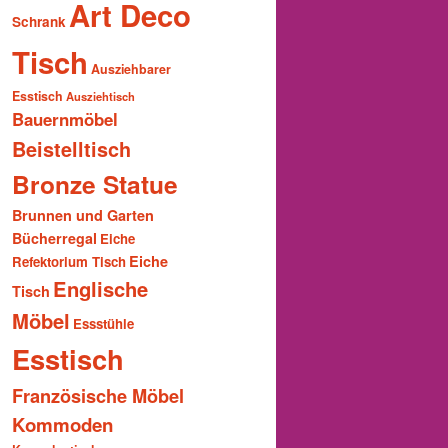
Art Deco
Schrank
Tisch
Ausziehbarer
Esstisch
Ausziehtisch
Bauernmöbel
Beistelltisch
Bronze Statue
Brunnen und Garten
Bücherregal
Eiche
Eiche
Refektorium Tisch
Englische
Tisch
Möbel
Essstühle
Esstisch
Französische Möbel
Kommoden