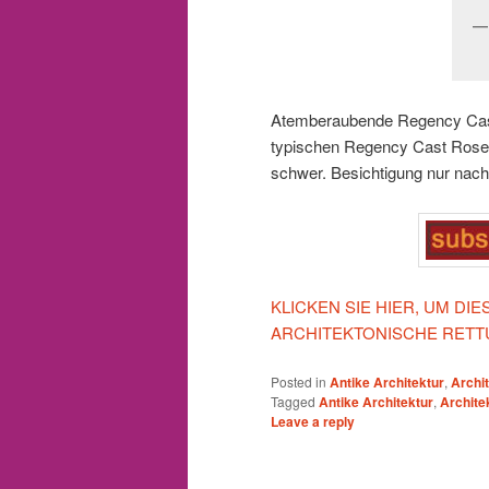
Atemberaubende Regency Cast
typischen Regency Cast Roset
schwer.
Besichtigung nur nach
KLICKEN SIE HIER, UM D
ARCHITEKTONISCHE RETT
Posted in
Antike Architektur
,
Archi
Tagged
Antike Architektur
,
Archite
Leave a reply