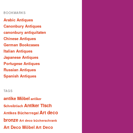
BOOKMARKS
Arabic Antiques
Canonbury Antiques
canonbury antiquitaten
Chinese Antiques
German Bookcases
Italian Antiques
Japanese Antiques
Portugese Antiques
Russian Antiques
Spanish Antiques
TAGS
antike Möbel
antiker
Antiker Tisch
Schreibtisch
Art deco
Antikes Bücherregal
bronze
Art deco bücherschrank
Art Deco Möbel
Art Deco