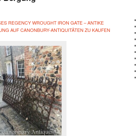
IESES REGENCY WROUGHT IRON GATE – ANTIKE
UNG AUF CANONBURY-ANTIQUITÄTEN ZU KAUFEN