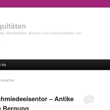
quitäten
ke Schreibtische, Bronzen und Innenarchitektur von
…
t Me
EISENTOR
hmiedeeisentor – Antike
e Bergung