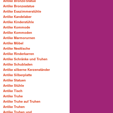
Antike Bronze-Statue
Antike Bronzestatue
Antike Esszimmerstühle
Antike Kandelaber
Antike Kinderstühle
Antike Kommode
Antike Kommoden
Antike Marmorurnen
Antike Möbel
Antike Nesttische
Antike Rinderkarren
Antike Schränke und Truhen
Antike Schubladen
Antike silberne Kerzenständer
Antike Silberplatte
Antike Statuen
Antike Stühle
Antike Tisch
Antike Truhe
Antike Truhe auf Truhen
Antike Truhen
Antike Truhen und