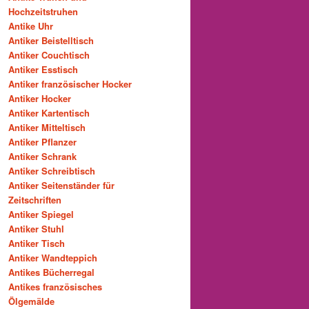
Hochzeitstruhen
Antike Uhr
Antiker Beistelltisch
Antiker Couchtisch
Antiker Esstisch
Antiker französischer Hocker
Antiker Hocker
Antiker Kartentisch
Antiker Mitteltisch
Antiker Pflanzer
Antiker Schrank
Antiker Schreibtisch
Antiker Seitenständer für
Zeitschriften
Antiker Spiegel
Antiker Stuhl
Antiker Tisch
Antiker Wandteppich
Antikes Bücherregal
Antikes französisches
Ölgemälde