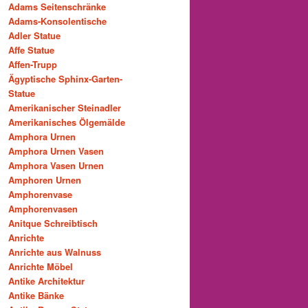
Adams Seitenschränke
Adams-Konsolentische
Adler Statue
Affe Statue
Affen-Trupp
Ägyptische Sphinx-Garten-
Statue
Amerikanischer Steinadler
Amerikanisches Ölgemälde
Amphora Urnen
Amphora Urnen Vasen
Amphora Vasen Urnen
Amphoren Urnen
Amphorenvase
Amphorenvasen
Anitque Schreibtisch
Anrichte
Anrichte aus Walnuss
Anrichte Möbel
Antike Architektur
Antike Bänke