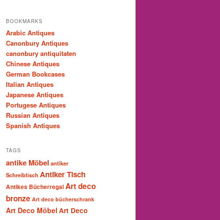
BOOKMARKS
Arabic Antiques
Canonbury Antiques
canonbury antiquitaten
Chinese Antiques
German Bookcases
Italian Antiques
Japanese Antiques
Portugese Antiques
Russian Antiques
Spanish Antiques
TAGS
antike Möbel
antiker
Antiker Tisch
Schreibtisch
Art deco
Antikes Bücherregal
bronze
Art deco bücherschrank
Art Deco Möbel
Art Deco