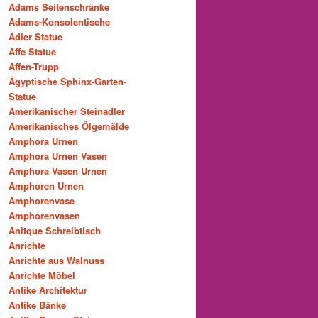
Adams Seitenschränke
Adams-Konsolentische
Adler Statue
Affe Statue
Affen-Trupp
Ägyptische Sphinx-Garten-
Statue
Amerikanischer Steinadler
Amerikanisches Ölgemälde
Amphora Urnen
Amphora Urnen Vasen
Amphora Vasen Urnen
Amphoren Urnen
Amphorenvase
Amphorenvasen
Anitque Schreibtisch
Anrichte
Anrichte aus Walnuss
Anrichte Möbel
Antike Architektur
Antike Bänke