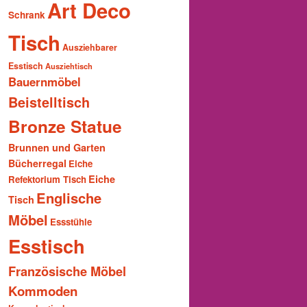
Art Deco
Schrank
Tisch
Ausziehbarer
Esstisch
Ausziehtisch
Bauernmöbel
Beistelltisch
Bronze Statue
Brunnen und Garten
Bücherregal
Eiche
Eiche
Refektorium Tisch
Englische
Tisch
Möbel
Essstühle
Esstisch
Französische Möbel
Kommoden