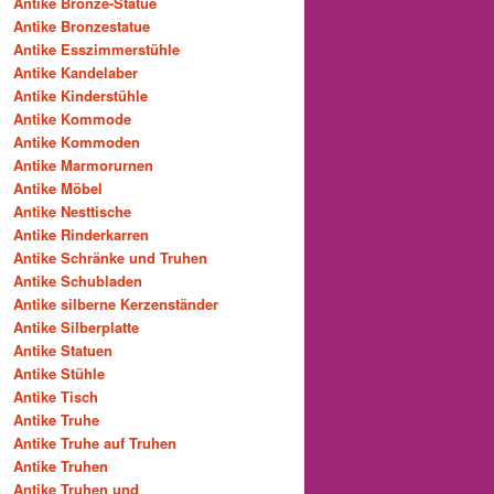
Antike Bronze-Statue
Antike Bronzestatue
Antike Esszimmerstühle
Antike Kandelaber
Antike Kinderstühle
Antike Kommode
Antike Kommoden
Antike Marmorurnen
Antike Möbel
Antike Nesttische
Antike Rinderkarren
Antike Schränke und Truhen
Antike Schubladen
Antike silberne Kerzenständer
Antike Silberplatte
Antike Statuen
Antike Stühle
Antike Tisch
Antike Truhe
Antike Truhe auf Truhen
Antike Truhen
Antike Truhen und