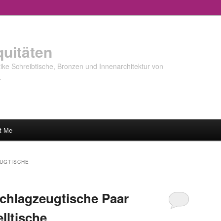
quitäten
ke Schreibtische, Bronzen und Innenarchitektur von
…
t Me
UGTISCHE
Schlagzeugtische Paar
lltische