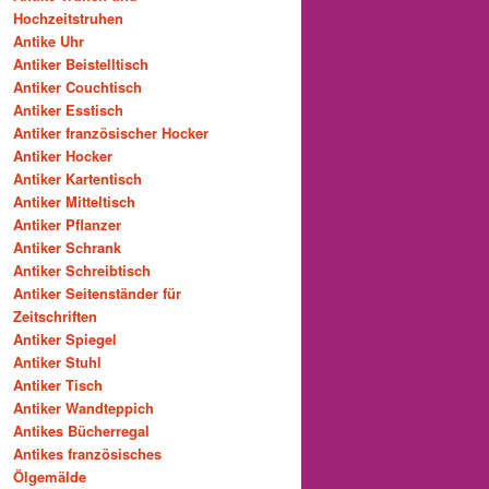
Hochzeitstruhen
Antike Uhr
Antiker Beistelltisch
Antiker Couchtisch
Antiker Esstisch
Antiker französischer Hocker
Antiker Hocker
Antiker Kartentisch
Antiker Mitteltisch
Antiker Pflanzer
Antiker Schrank
Antiker Schreibtisch
Antiker Seitenständer für
Zeitschriften
Antiker Spiegel
Antiker Stuhl
Antiker Tisch
Antiker Wandteppich
Antikes Bücherregal
Antikes französisches
Ölgemälde