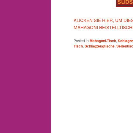
KLICKEN SIE HIER, UM DI
MAHAGONI BEISTELLTISC
Posted in
Mahagoni-Tisch
,
Schlagze
Tisch
,
Schlagzeugtische
,
Seitentis