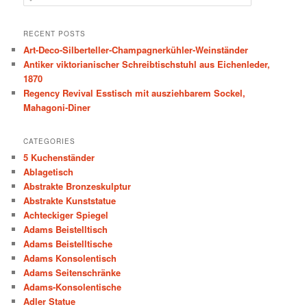
e
a
r
RECENT POSTS
c
Art-Deco-Silberteller-Champagnerkühler-Weinständer
h
Antiker viktorianischer Schreibtischstuhl aus Eichenleder,
1870
Regency Revival Esstisch mit ausziehbarem Sockel,
Mahagoni-Diner
CATEGORIES
5 Kuchenständer
Ablagetisch
Abstrakte Bronzeskulptur
Abstrakte Kunststatue
Achteckiger Spiegel
Adams Beistelltisch
Adams Beistelltische
Adams Konsolentisch
Adams Seitenschränke
Adams-Konsolentische
Adler Statue