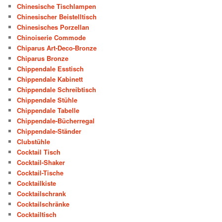
Chinesische Tischlampen
Chinesischer Beistelltisch
Chinesisches Porzellan
Chinoiserie Commode
Chiparus Art-Deco-Bronze
Chiparus Bronze
Chippendale Esstisch
Chippendale Kabinett
Chippendale Schreibtisch
Chippendale Stühle
Chippendale Tabelle
Chippendale-Bücherregal
Chippendale-Ständer
Clubstühle
Cocktail Tisch
Cocktail-Shaker
Cocktail-Tische
Cocktailkiste
Cocktailschrank
Cocktailschränke
Cocktailtisch