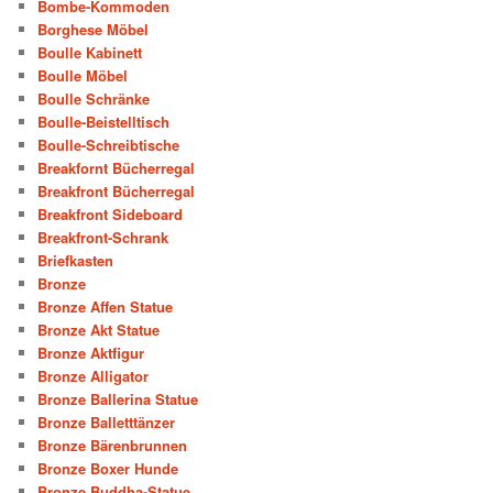
Bombe-Kommoden
Borghese Möbel
Boulle Kabinett
Boulle Möbel
Boulle Schränke
Boulle-Beistelltisch
Boulle-Schreibtische
Breakfornt Bücherregal
Breakfront Bücherregal
Breakfront Sideboard
Breakfront-Schrank
Briefkasten
Bronze
Bronze Affen Statue
Bronze Akt Statue
Bronze Aktfigur
Bronze Alligator
Bronze Ballerina Statue
Bronze Balletttänzer
Bronze Bärenbrunnen
Bronze Boxer Hunde
Bronze Buddha-Statue