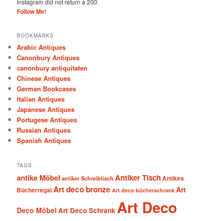
Instagram did not return a 200.
Follow Me!
BOOKMARKS
Arabic Antiques
Canonbury Antiques
canonbury antiquitaten
Chinese Antiques
German Bookcases
Italian Antiques
Japanese Antiques
Portugese Antiques
Russian Antiques
Spanish Antiques
TAGS
antike Möbel
Antiker Tisch
antiker Schreibtisch
Antikes
Art deco bronze
Art
Bücherregal
Art deco bücherschrank
Art Deco
Deco Möbel
Art Deco Schrank