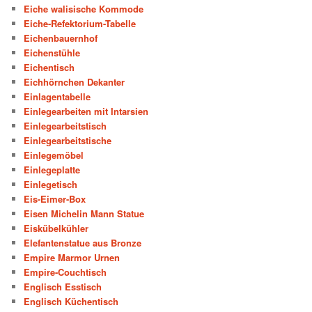
Eiche walisische Kommode
Eiche-Refektorium-Tabelle
Eichenbauernhof
Eichenstühle
Eichentisch
Eichhörnchen Dekanter
Einlagentabelle
Einlegearbeiten mit Intarsien
Einlegearbeitstisch
Einlegearbeitstische
Einlegemöbel
Einlegeplatte
Einlegetisch
Eis-Eimer-Box
Eisen Michelin Mann Statue
Eiskübelkühler
Elefantenstatue aus Bronze
Empire Marmor Urnen
Empire-Couchtisch
Englisch Esstisch
Englisch Küchentisch