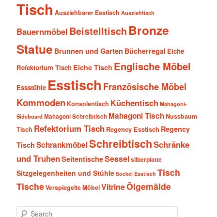
Tisch
Ausziehbarer Esstisch
Ausziehtisch
Bronze
Beistelltisch
Bauernmöbel
Statue
Brunnen und Garten
Bücherregal
Eiche
Englische Möbel
Eiche Tisch
Refektorium Tisch
Esstisch
Französische Möbel
Essstühle
Kommoden
Küchentisch
Konsolentisch
Mahagoni-
Mahagoni Tisch
Nussbaum
Sideboard
Mahagoni Schreibtisch
Refektorium Tisch
Regency
Tisch
Regency Esstisch
Schreibtisch
Schränke
Schrankmöbel
Tisch
und Truhen
Sessel
Seitentische
silberplatte
Tisch
Sitzgelegenheiten und Stühle
Sockel Esstisch
Tische
Ölgemälde
Vitrine
Verspiegelte Möbel
S