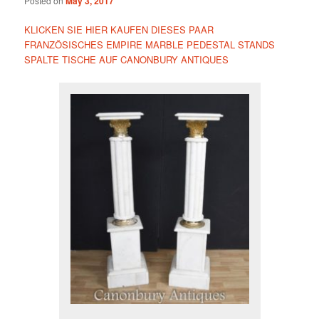
Posted on
May 3, 2017
KLICKEN SIE HIER KAUFEN DIESES PAAR
FRANZÖSISCHES EMPIRE MARBLE PEDESTAL STANDS
SPALTE TISCHE AUF CANONBURY ANTIQUES