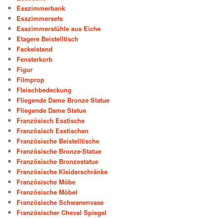
Esszimmerbank
Esszimmersets
Esszimmerstühle aus Eiche
Etagere Beistelltisch
Fackelstand
Fensterkorb
Figur
Filmprop
Fleischbedeckung
Fliegende Dame Bronze Statue
Fliegende Dame Statue
Französisch Esstische
Französisch Esstischen
Französische Beistelltische
Französische Bronze-Statue
Französische Bronzestatue
Französische Kleiderschränke
Französische Möbe
Französische Möbel
Französische Schwanenvase
Französischer Cheval Spiegel