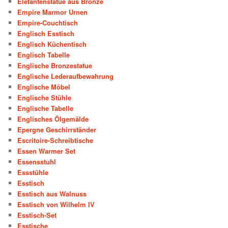
Elefantenstatue aus Bronze
Empire Marmor Urnen
Empire-Couchtisch
Englisch Esstisch
Englisch Küchentisch
Englisch Tabelle
Englische Bronzestatue
Englische Lederaufbewahrung
Englische Möbel
Englische Stühle
Englische Tabelle
Englisches Ölgemälde
Epergne Geschirrständer
Escritoire-Schreibtische
Essen Warmer Set
Essensstuhl
Essstühle
Esstisch
Esstisch aus Walnuss
Esstisch von Wilhelm IV
Esstisch-Set
Esstische