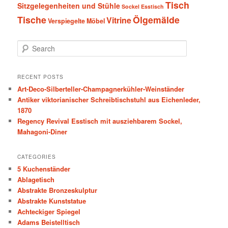
Tisch
Sitzgelegenheiten und Stühle
Sockel Esstisch
Tische
Ölgemälde
Vitrine
Verspiegelte Möbel
S
e
a
r
RECENT POSTS
c
Art-Deco-Silberteller-Champagnerkühler-Weinständer
h
Antiker viktorianischer Schreibtischstuhl aus Eichenleder,
1870
Regency Revival Esstisch mit ausziehbarem Sockel,
Mahagoni-Diner
CATEGORIES
5 Kuchenständer
Ablagetisch
Abstrakte Bronzeskulptur
Abstrakte Kunststatue
Achteckiger Spiegel
Adams Beistelltisch