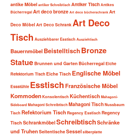
antike Möbel
Antiker Tisch
antiker Schreibtisch
Antikes
Art deco bronze
Art
Bücherregal
Art deco bücherschrank
Art Deco
Deco Möbel
Art Deco Schrank
Tisch
Ausziehbarer Esstisch
Ausziehtisch
Bronze
Beistelltisch
Bauernmöbel
Statue
Brunnen und Garten
Bücherregal
Eiche
Englische Möbel
Eiche Tisch
Refektorium Tisch
Esstisch
Französische Möbel
Essstühle
Kommoden
Küchentisch
Konsolentisch
Mahagoni-
Mahagoni Tisch
Nussbaum
Sideboard
Mahagoni Schreibtisch
Refektorium Tisch
Regency
Tisch
Regency Esstisch
Schreibtisch
Schränke
Schrankmöbel
Tisch
und Truhen
Sessel
Seitentische
silberplatte