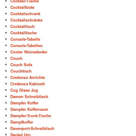
Cocktail-Tische
Cocktailkiste
Cocktailschrank
Cocktailschränke
Cocktailtisch
Cocktailtische
Console-Tabelle
Console-Tabellen
Cooler Weinständer
Couch
Couch Sofa
Couchtisch
Credenza Anrichte
Credenza Kabinett
Cug Glass Jug
Damen Schreibtisch
Dampfer Koffer
Dampfer Kofferraum
Dampfer-Trunk-Tische
Dampfkoffer
Davenport-Schreibtisch
Deckel Urn