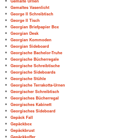
Gemalte Urnen
Gemaltes Vasenlicht
George II Schreibtisch
George II Tisch
Georgian Briefpapier Box
Georgian Desk
Georgian Kommoden
Georgian Sideboard
Georgische Bachelor-Truhe
Georgische Bücherregale
Georgische Schreibtische
Georgische Sideboards
Georgische Stühle
Georgische Terrakotta-Urnen
Georgischer Schreibtisch
Georgisches Bücherregal
Georgisches Kabinett
Georgisches Sideboard
Gepäck Fall
Gepäckbox
Gepäckbrust
Gepäckkoffer