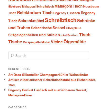
Konsolentisch
Mahagoni-
Mahagoni Tisch
Nussbaum
Sideboard
Mahagoni Schreibtisch
Refektorium Tisch
Regency
Tisch
Regency Esstisch
Schreibtisch
Schränke
Schrankmöbel
Tisch
und Truhen
Sessel
Seitentische
silberplatte
Tisch
Sitzgelegenheiten und Stühle
Sockel Esstisch
Tische
Ölgemälde
Vitrine
Verspiegelte Möbel
S
e
a
r
RECENT POSTS
c
Art-Deco-Silberteller-Champagnerkühler-Weinständer
h
Antiker viktorianischer Schreibtischstuhl aus Eichenleder,
1870
Regency Revival Esstisch mit ausziehbarem Sockel,
Mahagoni-Diner
CATEGORIES