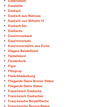
Essensstuhl
Essstühle
Esstisch
Esstisch aus Walnuss
Esstisch von Wilhelm IV
Esstisch-Set
Esstische
Esszimmerbank
Esszimmersets
Esszimmerstühle aus Eiche
Etagere Beistelltisch
Fackelstand
Fensterkorb
Figur
Filmprop
Fleischbedeckung
Fliegende Dame Bronze Statue
Fliegende Dame Statue
Französisch Esstische
Französisch Esstischen
Französische Beistelltische
Französische Bronze-Statue