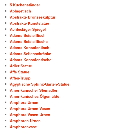
5 Kuchenständer
Ablagetisch
Abstrakte Bronzeskulptur
Abstrakte Kunststatue
Achteckiger Spiegel
Adams Beistelltisch
Adams Beistelltische
Adams Konsolentisch
Adams Seitenschränke
Adams-Konsolentische
Adler Statue
Affe Statue
Affen-Trupp
Ägyptische Sphinx-Garten-Statue
Amerikanischer Steinadler
Amerikanisches Ölgemälde
Amphora Urnen
Amphora Urnen Vasen
Amphora Vasen Urnen
Amphoren Urnen
Amphorenvase