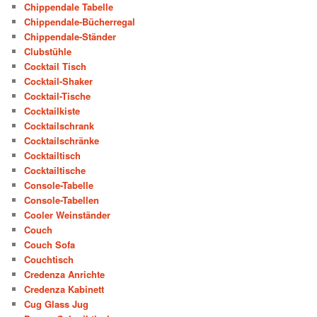
Chippendale Tabelle
Chippendale-Bücherregal
Chippendale-Ständer
Clubstühle
Cocktail Tisch
Cocktail-Shaker
Cocktail-Tische
Cocktailkiste
Cocktailschrank
Cocktailschränke
Cocktailtisch
Cocktailtische
Console-Tabelle
Console-Tabellen
Cooler Weinständer
Couch
Couch Sofa
Couchtisch
Credenza Anrichte
Credenza Kabinett
Cug Glass Jug