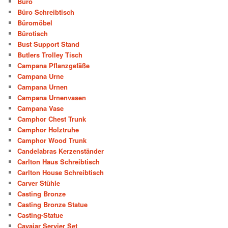
Büro
Büro Schreibtisch
Büromöbel
Bürotisch
Bust Support Stand
Butlers Trolley Tisch
Campana Pflanzgefäße
Campana Urne
Campana Urnen
Campana Urnenvasen
Campana Vase
Camphor Chest Trunk
Camphor Holztruhe
Camphor Wood Trunk
Candelabras Kerzenständer
Carlton Haus Schreibtisch
Carlton House Schreibtisch
Carver Stühle
Casting Bronze
Casting Bronze Statue
Casting-Statue
Cavaiar Servier Set