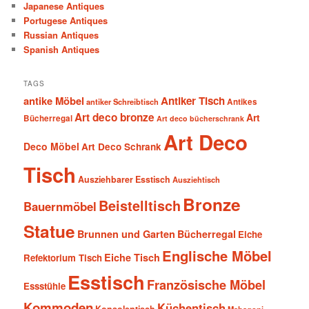
Japanese Antiques
Portugese Antiques
Russian Antiques
Spanish Antiques
TAGS
antike Möbel
Antiker Tisch
antiker Schreibtisch
Antikes
Art deco bronze
Art
Bücherregal
Art deco bücherschrank
Art Deco
Deco Möbel
Art Deco Schrank
Tisch
Ausziehbarer Esstisch
Ausziehtisch
Bronze
Beistelltisch
Bauernmöbel
Statue
Brunnen und Garten
Bücherregal
Eiche
Englische Möbel
Eiche Tisch
Refektorium Tisch
Esstisch
Französische Möbel
Essstühle
Kommoden
Küchentisch