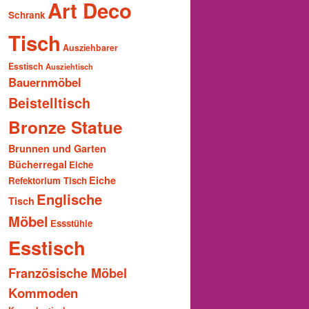
Art Deco
Schrank
Tisch
Ausziehbarer
Esstisch
Ausziehtisch
Bauernmöbel
Beistelltisch
Bronze Statue
Brunnen und Garten
Bücherregal
Eiche
Eiche
Refektorium Tisch
Englische
Tisch
Möbel
Essstühle
Esstisch
Französische Möbel
Kommoden