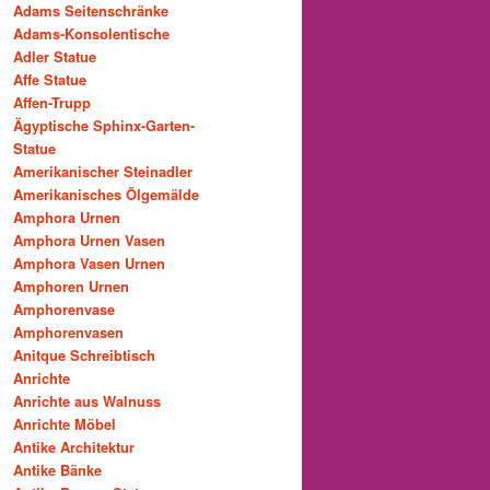
Adams Seitenschränke
Adams-Konsolentische
Adler Statue
Affe Statue
Affen-Trupp
Ägyptische Sphinx-Garten-
Statue
Amerikanischer Steinadler
Amerikanisches Ölgemälde
Amphora Urnen
Amphora Urnen Vasen
Amphora Vasen Urnen
Amphoren Urnen
Amphorenvase
Amphorenvasen
Anitque Schreibtisch
Anrichte
Anrichte aus Walnuss
Anrichte Möbel
Antike Architektur
Antike Bänke