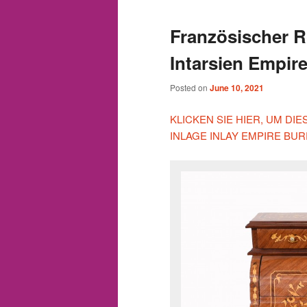
Französischer R
Intarsien Empir
Posted on
June 10, 2021
KLICKEN SIE HIER, UM D
INLAGE INLAY EMPIRE BU