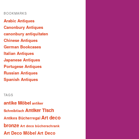
BOOKMARKS
Arabic Antiques
Canonbury Antiques
canonbury antiquitaten
Chinese Antiques
German Bookcases
Italian Antiques
Japanese Antiques
Portugese Antiques
Russian Antiques
Spanish Antiques
TAGS
antike Möbel
antiker
Antiker Tisch
Schreibtisch
Art deco
Antikes Bücherregal
bronze
Art deco bücherschrank
Art Deco Möbel
Art Deco