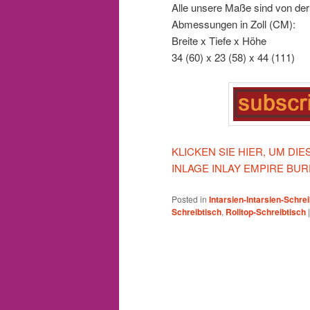
Alle unsere Maße sind von der
Abmessungen in Zoll (CM):
Breite x Tiefe x Höhe
34 (60) x 23 (58) x 44 (111)
KLICKEN SIE HIER, UM D
INLAGE INLAY EMPIRE BU
Posted in
Intarsien-Intarsien-Schre
Schreibtisch
,
Rolltop-Schreibtisch