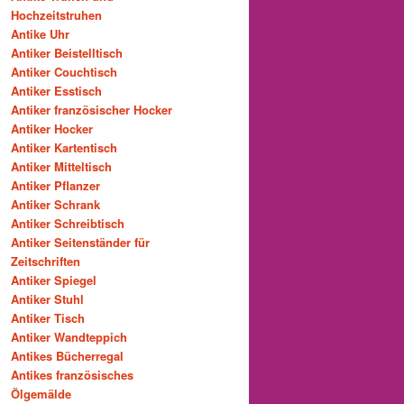
Hochzeitstruhen
Antike Uhr
Antiker Beistelltisch
Antiker Couchtisch
Antiker Esstisch
Antiker französischer Hocker
Antiker Hocker
Antiker Kartentisch
Antiker Mitteltisch
Antiker Pflanzer
Antiker Schrank
Antiker Schreibtisch
Antiker Seitenständer für
Zeitschriften
Antiker Spiegel
Antiker Stuhl
Antiker Tisch
Antiker Wandteppich
Antikes Bücherregal
Antikes französisches
Ölgemälde