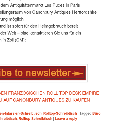
 dem Antiquitätenmarkt Les Puces in Paris
llungsraum von Canonbury Antiques Hertfordshire
rung möglich
und ist sofort für den Heimgebrauch bereit
er Welt – bitte kontaktieren Sie uns für ein
in Zoll (CM):
IESEN FRANZÖSISCHEN ROLL TOP DESK EMPIRE
U AUF CANONBURY ANTIQUES ZU KAUFEN
ien-Intarsien-Schreibtisch
,
Rolltop-Schreibtisch
|
Tagged
Büro
chreibtisch
,
Rolltop-Schreibtisch
|
Leave a reply