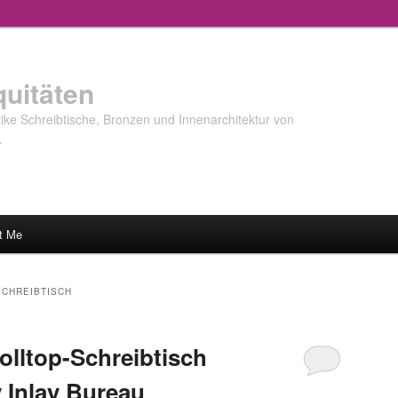
quitäten
ke Schreibtische, Bronzen und Innenarchitektur von
…
t Me
SCHREIBTISCH
olltop-Schreibtisch
 Inlay Bureau