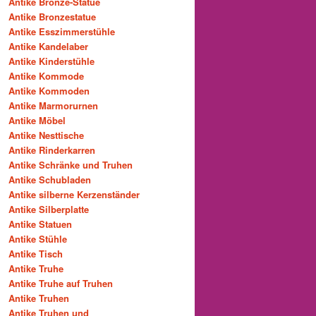
Antike Bronze-Statue
Antike Bronzestatue
Antike Esszimmerstühle
Antike Kandelaber
Antike Kinderstühle
Antike Kommode
Antike Kommoden
Antike Marmorurnen
Antike Möbel
Antike Nesttische
Antike Rinderkarren
Antike Schränke und Truhen
Antike Schubladen
Antike silberne Kerzenständer
Antike Silberplatte
Antike Statuen
Antike Stühle
Antike Tisch
Antike Truhe
Antike Truhe auf Truhen
Antike Truhen
Antike Truhen und