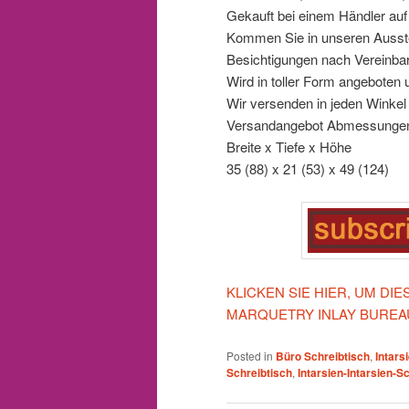
Gekauft bei einem Händler auf
Kommen Sie in unseren Ausste
Besichtigungen nach Vereinba
Wird in toller Form angeboten 
Wir versenden in jeden Winkel d
Versandangebot Abmessungen 
Breite x Tiefe x Höhe
35 (88) x 21 (53) x 49 (124)
KLICKEN SIE HIER, UM D
MARQUETRY INLAY BUREA
Posted in
Büro Schreibtisch
,
Intars
Schreibtisch
,
Intarsien-Intarsien-S