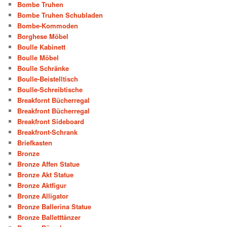
Bombe Truhen
Bombe Truhen Schubladen
Bombe-Kommoden
Borghese Möbel
Boulle Kabinett
Boulle Möbel
Boulle Schränke
Boulle-Beistelltisch
Boulle-Schreibtische
Breakfornt Bücherregal
Breakfront Bücherregal
Breakfront Sideboard
Breakfront-Schrank
Briefkasten
Bronze
Bronze Affen Statue
Bronze Akt Statue
Bronze Aktfigur
Bronze Alligator
Bronze Ballerina Statue
Bronze Balletttänzer