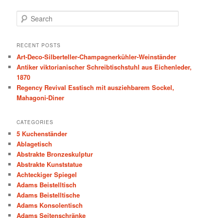
S
e
a
r
RECENT POSTS
c
Art-Deco-Silberteller-Champagnerkühler-Weinständer
h
Antiker viktorianischer Schreibtischstuhl aus Eichenleder,
1870
Regency Revival Esstisch mit ausziehbarem Sockel,
Mahagoni-Diner
CATEGORIES
5 Kuchenständer
Ablagetisch
Abstrakte Bronzeskulptur
Abstrakte Kunststatue
Achteckiger Spiegel
Adams Beistelltisch
Adams Beistelltische
Adams Konsolentisch
Adams Seitenschränke