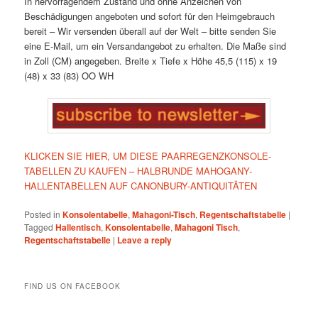
In hervorragendem Zustand und ohne Anzeichen von
Beschädigungen angeboten und sofort für den Heimgebrauch
bereit
– Wir versenden überall auf der Welt – bitte senden Sie
eine E-Mail, um ein Versandangebot zu erhalten. Die Maße sind
in Zoll (CM) angegeben.
Breite x Tiefe x Höhe
45,5 (115) x 19
(48) x 33 (83) OO
WH
KLICKEN SIE HIER, UM DIESE PAARREGENZKONSOLE-
TABELLEN ZU KAUFEN – HALBRUNDE MAHOGANY-
HALLENTABELLEN AUF CANONBURY-ANTIQUITÄTEN
Posted in
Konsolentabelle
,
Mahagoni-Tisch
,
Regentschaftstabelle
|
Tagged
Hallentisch
,
Konsolentabelle
,
Mahagoni Tisch
,
Regentschaftstabelle
|
Leave a reply
FIND US ON FACEBOOK