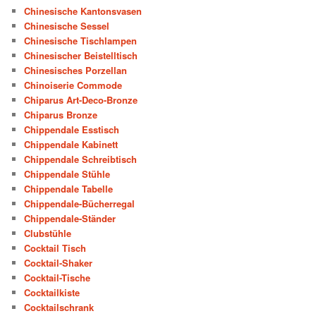
Chinesische Kantonsvasen
Chinesische Sessel
Chinesische Tischlampen
Chinesischer Beistelltisch
Chinesisches Porzellan
Chinoiserie Commode
Chiparus Art-Deco-Bronze
Chiparus Bronze
Chippendale Esstisch
Chippendale Kabinett
Chippendale Schreibtisch
Chippendale Stühle
Chippendale Tabelle
Chippendale-Bücherregal
Chippendale-Ständer
Clubstühle
Cocktail Tisch
Cocktail-Shaker
Cocktail-Tische
Cocktailkiste
Cocktailschrank