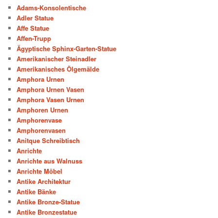
Adams-Konsolentische
Adler Statue
Affe Statue
Affen-Trupp
Ägyptische Sphinx-Garten-Statue
Amerikanischer Steinadler
Amerikanisches Ölgemälde
Amphora Urnen
Amphora Urnen Vasen
Amphora Vasen Urnen
Amphoren Urnen
Amphorenvase
Amphorenvasen
Anitque Schreibtisch
Anrichte
Anrichte aus Walnuss
Anrichte Möbel
Antike Architektur
Antike Bänke
Antike Bronze-Statue
Antike Bronzestatue