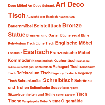
Art Deco
Deco Möbel
Art Deco Schrank
Tisch
Ausziehbarer Esstisch
Ausziehtisch
Bronze
Beistelltisch
Bauernmöbel
Statue
Brunnen und Garten
Bücherregal
Eiche
Englische Möbel
Eiche Tisch
Refektorium Tisch
Esstisch
Französische Möbel
Essstühle
Kommoden
Küchentisch
Konsolentisch
Mahagoni-
Mahagoni Tisch
Nussbaum
Sideboard
Mahagoni Schreibtisch
Refektorium Tisch
Regency
Tisch
Regency Esstisch
Schreibtisch
Schränke
Schrankmöbel
Tisch
und Truhen
Sessel
Seitentische
silberplatte
Tisch
Sitzgelegenheiten und Stühle
Sockel Esstisch
Tische
Ölgemälde
Vitrine
Verspiegelte Möbel