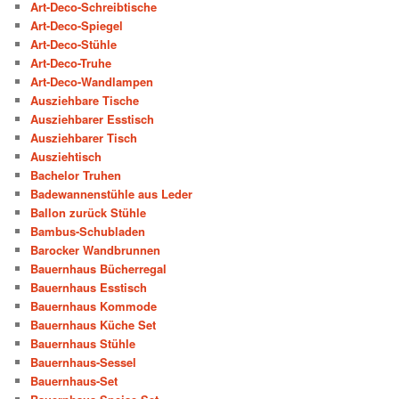
Art-Deco-Schreibtische
Art-Deco-Spiegel
Art-Deco-Stühle
Art-Deco-Truhe
Art-Deco-Wandlampen
Ausziehbare Tische
Ausziehbarer Esstisch
Ausziehbarer Tisch
Ausziehtisch
Bachelor Truhen
Badewannenstühle aus Leder
Ballon zurück Stühle
Bambus-Schubladen
Barocker Wandbrunnen
Bauernhaus Bücherregal
Bauernhaus Esstisch
Bauernhaus Kommode
Bauernhaus Küche Set
Bauernhaus Stühle
Bauernhaus-Sessel
Bauernhaus-Set