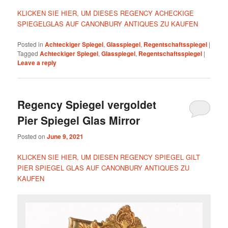
KLICKEN SIE HIER, UM DIESES REGENCY ACHECKIGE
SPIEGELGLAS AUF CANONBURY ANTIQUES ZU KAUFEN
Posted in
Achteckiger Spiegel
,
Glasspiegel
,
Regentschaftsspiegel
|
Tagged
Achteckiger Spiegel
,
Glasspiegel
,
Regentschaftsspiegel
|
Leave a reply
Regency Spiegel vergoldet
Pier Spiegel Glas Mirror
Posted on
June 9, 2021
KLICKEN SIE HIER, UM DIESEN REGENCY SPIEGEL GILT
PIER SPIEGEL GLAS AUF CANONBURY ANTIQUES ZU
KAUFEN