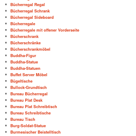
Bücherregal Regal
Bücherregal Schrank
Bücherregal Sideboard
Bücherregale
Bücherregale mit offener Vorderseite
Bücherschrank
Bücherschränke
Bücherschrankmöbel
Buddha-Figur
Buddha-Statue
Buddha-Statuen
Buffet Server Möbel
Bügeltische
Bullock-Grundtisch
Bureau Bücherregal
Bureau Plat Desk
Bureau Plat Schreibtisch
Bureau Schreibtische
Bureau Tisch
Burg-Soldat-Statue
Burmesischer Beistelltisch