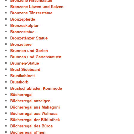
Bronzene Hirschstatue
Bronzene Löwen und Katzen
Bronzene Tänzerstatue
Bronzepferde
Bronzeskulptur
Bronzestatue
Bronzetänzer Statue
Bronzetiere
Brunnen und Garten
Brunnen und Gartenstatuen
Brunnen-Statue
Brust Sideboard
Brustkabinett
Brustkorb
Brustschubladen Kommode
Bücherregal
Bücherregal anzeigen
Bücherregal aus Mahagoni
Bücherregal aus Walnuss
Bücherregal der Bibliothek
Bücherregal des Büros
Bücherregal öffnen