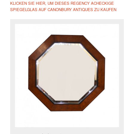
KLICKEN SIE HIER, UM DIESES REGENCY ACHECKIGE
SPIEGELGLAS AUF CANONBURY ANTIQUES ZU KAUFEN