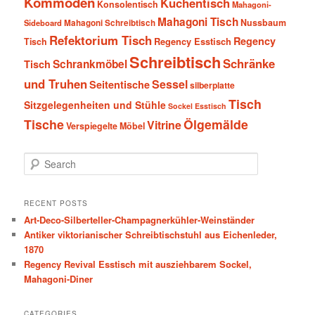
Kommoden
Küchentisch
Konsolentisch
Mahagoni-
Mahagoni Tisch
Nussbaum
Sideboard
Mahagoni Schreibtisch
Refektorium Tisch
Regency
Tisch
Regency Esstisch
Schreibtisch
Schränke
Schrankmöbel
Tisch
und Truhen
Sessel
Seitentische
silberplatte
Tisch
Sitzgelegenheiten und Stühle
Sockel Esstisch
Tische
Ölgemälde
Vitrine
Verspiegelte Möbel
S
e
a
r
RECENT POSTS
c
Art-Deco-Silberteller-Champagnerkühler-Weinständer
h
Antiker viktorianischer Schreibtischstuhl aus Eichenleder,
1870
Regency Revival Esstisch mit ausziehbarem Sockel,
Mahagoni-Diner
CATEGORIES