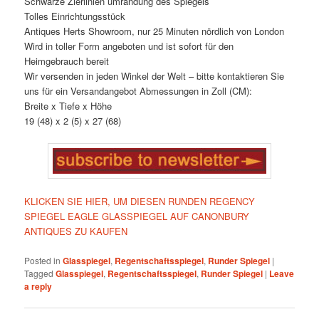
Schwarze Zierlinien umrandung des Spiegels
Tolles Einrichtungsstück
Antiques Herts Showroom, nur 25 Minuten nördlich von London
Wird in toller Form angeboten und ist sofort für den
Heimgebrauch bereit
Wir versenden in jeden Winkel der Welt – bitte kontaktieren Sie
uns für ein Versandangebot Abmessungen in Zoll (CM):
Breite x Tiefe x Höhe
19 (48) x 2 (5) x 27 (68)
KLICKEN SIE HIER, UM DIESEN RUNDEN REGENCY
SPIEGEL EAGLE GLASSPIEGEL AUF CANONBURY
ANTIQUES ZU KAUFEN
Posted in
Glasspiegel
,
Regentschaftsspiegel
,
Runder Spiegel
|
Tagged
Glasspiegel
,
Regentschaftsspiegel
,
Runder Spiegel
|
Leave
a reply