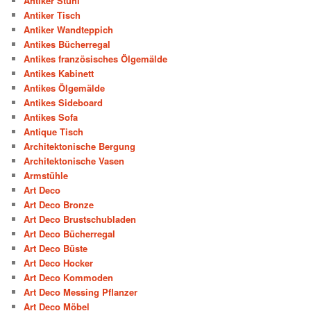
Antiker Stuhl
Antiker Tisch
Antiker Wandteppich
Antikes Bücherregal
Antikes französisches Ölgemälde
Antikes Kabinett
Antikes Ölgemälde
Antikes Sideboard
Antikes Sofa
Antique Tisch
Architektonische Bergung
Architektonische Vasen
Armstühle
Art Deco
Art Deco Bronze
Art Deco Brustschubladen
Art Deco Bücherregal
Art Deco Büste
Art Deco Hocker
Art Deco Kommoden
Art Deco Messing Pflanzer
Art Deco Möbel