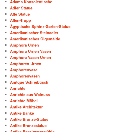
Adams-Konsolentische
Adler Statue
Affe Statue
Affen-Trupp
Ägyptische Sphinx-Garten-Statue
Amerikanischer Steinadler
Amerikanisches Ölgemälde
Amphora Urnen
Amphora Urnen Vasen
Amphora Vasen Urnen
Amphoren Urnen
Amphorenvase
Amphorenvasen
Anitque Schreibtisch
Anrichte
Anrichte aus Walnuss
Anrichte Möbel
Antike Architektur
Antike Bänke
Antike Bronze-Statue
Antike Bronzestatue
Antike Esszimmerstühle