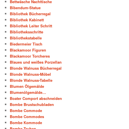
Bettwäsche Nachttische
Bibendum-Statue
Bibliothek Bücherregal
Bibliothek Kabinett
Bibliothek Leiter Schritt
Bibliotheksschritte
Bibliothekstabelle
Biedermeier Tisch
Blackamoor Figuren
Blackamoor Torcheres
Blaues und weißes Porzellan
Blonde Walnuss Bücherregal
Blonde Walnuss-Möbel
Blonde Walnuss-Tabelle
Blumen Ölgemälde
Blumenölgemälde…
Boater Comport abschneiden
Bombe Brustschubladen
Bombe Commode
Bombe Commodes
Bombe Kommode
Bombe Truhen