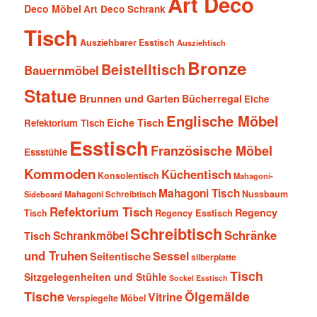
Art Deco
Deco Möbel
Art Deco Schrank
Tisch
Ausziehbarer Esstisch
Ausziehtisch
Bronze
Beistelltisch
Bauernmöbel
Statue
Brunnen und Garten
Bücherregal
Eiche
Englische Möbel
Eiche Tisch
Refektorium Tisch
Esstisch
Französische Möbel
Essstühle
Kommoden
Küchentisch
Konsolentisch
Mahagoni-
Mahagoni Tisch
Nussbaum
Sideboard
Mahagoni Schreibtisch
Refektorium Tisch
Regency
Tisch
Regency Esstisch
Schreibtisch
Schränke
Schrankmöbel
Tisch
und Truhen
Sessel
Seitentische
silberplatte
Tisch
Sitzgelegenheiten und Stühle
Sockel Esstisch
Tische
Ölgemälde
Vitrine
Verspiegelte Möbel