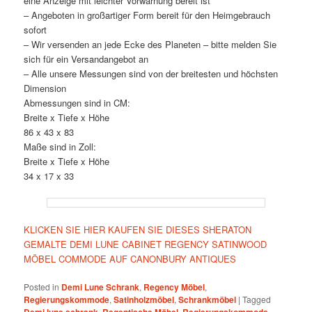
eine Anzeige mit leichter Vorwarnung bereit ist
– Angeboten in großartiger Form bereit für den Heimgebrauch
sofort
– Wir versenden an jede Ecke des Planeten – bitte melden Sie
sich für ein Versandangebot an
– Alle unsere Messungen sind von der breitesten und höchsten
Dimension
Abmessungen sind in CM:
Breite x Tiefe x Höhe
86 x 43 x 83
Maße sind in Zoll:
Breite x Tiefe x Höhe
34 x 17 x 33
KLICKEN SIE HIER KAUFEN SIE DIESES SHERATON
GEMALTE DEMI LUNE CABINET REGENCY SATINWOOD
MÖBEL COMMODE AUF CANONBURY ANTIQUES
Posted in
Demi Lune Schrank
,
Regency Möbel
,
Regierungskommode
,
Satinholzmöbel
,
Schrankmöbel
|
Tagged
,
,
,