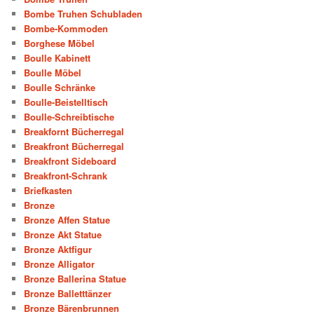
Bombe Truhen Schubladen
Bombe-Kommoden
Borghese Möbel
Boulle Kabinett
Boulle Möbel
Boulle Schränke
Boulle-Beistelltisch
Boulle-Schreibtische
Breakfornt Bücherregal
Breakfront Bücherregal
Breakfront Sideboard
Breakfront-Schrank
Briefkasten
Bronze
Bronze Affen Statue
Bronze Akt Statue
Bronze Aktfigur
Bronze Alligator
Bronze Ballerina Statue
Bronze Balletttänzer
Bronze Bärenbrunnen