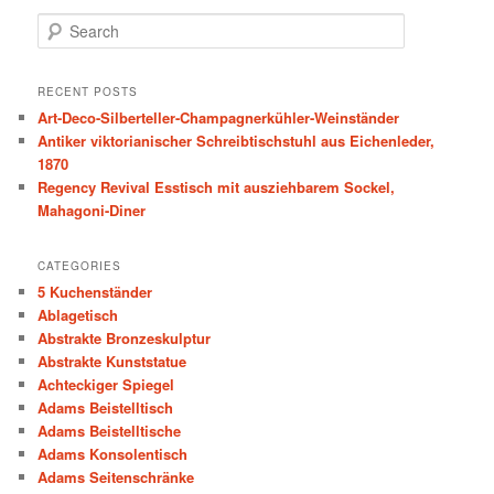
S
e
a
r
RECENT POSTS
c
Art-Deco-Silberteller-Champagnerkühler-Weinständer
h
Antiker viktorianischer Schreibtischstuhl aus Eichenleder,
1870
Regency Revival Esstisch mit ausziehbarem Sockel,
Mahagoni-Diner
CATEGORIES
5 Kuchenständer
Ablagetisch
Abstrakte Bronzeskulptur
Abstrakte Kunststatue
Achteckiger Spiegel
Adams Beistelltisch
Adams Beistelltische
Adams Konsolentisch
Adams Seitenschränke