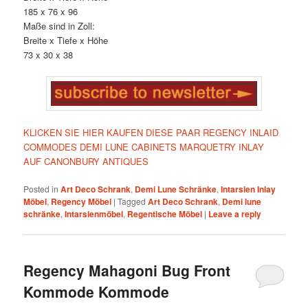
185 x 76 x 96
Maße sind in Zoll:
Breite x Tiefe x Höhe
73 x 30 x 38
KLICKEN SIE HIER KAUFEN DIESE PAAR REGENCY INLAID
COMMODES DEMI LUNE CABINETS MARQUETRY INLAY
AUF CANONBURY ANTIQUES
Posted in
Art Deco Schrank
,
Demi Lune Schränke
,
Intarsien Inlay
Möbel
,
Regency Möbel
|
Tagged
Art Deco Schrank
,
Demi lune
schränke
,
Intarsienmöbel
,
Regentische Möbel
|
Leave a reply
Regency Mahagoni Bug Front
Kommode Kommode