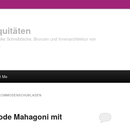
quitäten
ke Schreibtische, Bronzen und Innenarchitektur von
…
t Me
KOMMODENSCHUBLADEN
de Mahagoni mit