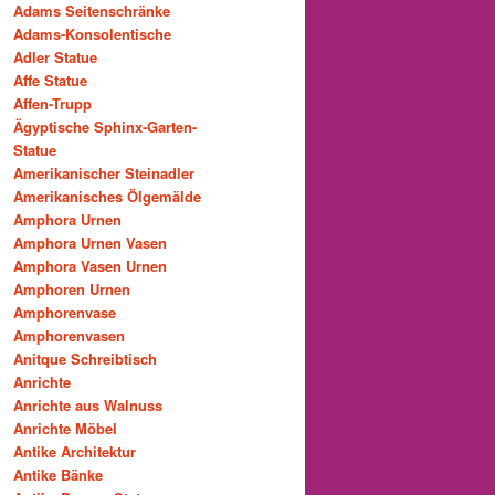
Adams Seitenschränke
Adams-Konsolentische
Adler Statue
Affe Statue
Affen-Trupp
Ägyptische Sphinx-Garten-
Statue
Amerikanischer Steinadler
Amerikanisches Ölgemälde
Amphora Urnen
Amphora Urnen Vasen
Amphora Vasen Urnen
Amphoren Urnen
Amphorenvase
Amphorenvasen
Anitque Schreibtisch
Anrichte
Anrichte aus Walnuss
Anrichte Möbel
Antike Architektur
Antike Bänke