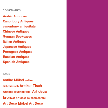
BOOKMARKS
Arabic Antiques
Canonbury Antiques
canonbury antiquitaten
Chinese Antiques
German Bookcases
Italian Antiques
Japanese Antiques
Portugese Antiques
Russian Antiques
Spanish Antiques
TAGS
antike Möbel
antiker
Antiker Tisch
Schreibtisch
Art deco
Antikes Bücherregal
bronze
Art deco bücherschrank
Art Deco Möbel
Art Deco