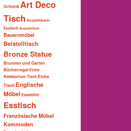
Art Deco
Schrank
Tisch
Ausziehbarer
Esstisch
Ausziehtisch
Bauernmöbel
Beistelltisch
Bronze Statue
Brunnen und Garten
Bücherregal
Eiche
Eiche
Refektorium Tisch
Englische
Tisch
Möbel
Essstühle
Esstisch
Französische Möbel
Kommoden