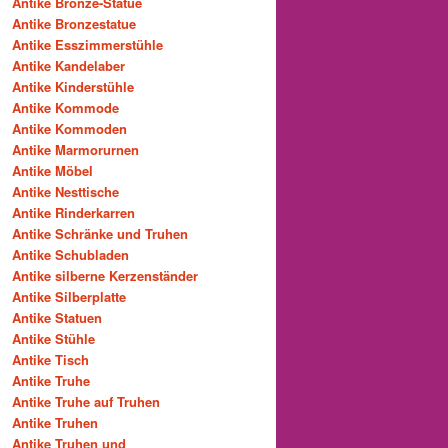
Antike Bronze-Statue
Antike Bronzestatue
Antike Esszimmerstühle
Antike Kandelaber
Antike Kinderstühle
Antike Kommode
Antike Kommoden
Antike Marmorurnen
Antike Möbel
Antike Nesttische
Antike Rinderkarren
Antike Schränke und Truhen
Antike Schubladen
Antike silberne Kerzenständer
Antike Silberplatte
Antike Statuen
Antike Stühle
Antike Tisch
Antike Truhe
Antike Truhe auf Truhen
Antike Truhen
Antike Truhen und