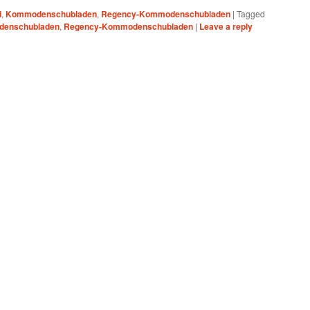
i
,
Kommodenschubladen
,
Regency-Kommodenschubladen
|
Tagged
enschubladen
,
Regency-Kommodenschubladen
|
Leave a reply