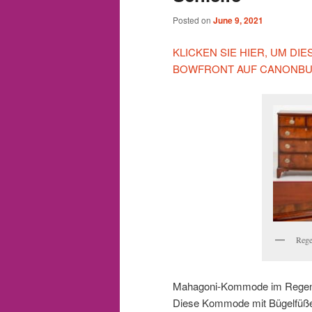
Posted on
June 9, 2021
KLICKEN SIE HIER, UM D
BOWFRONT AUF CANONBUR
Rege
Mahagoni-Kommode im Regency
Diese Kommode mit Bügelfüß