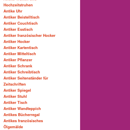
Hochzeitstruhen
Antike Uhr
Antiker Beistelltisch
Antiker Couchtisch
Antiker Esstisch
Antiker französischer Hocker
Antiker Hocker
Antiker Kartentisch
Antiker Mitteltisch
Antiker Pflanzer
Antiker Schrank
Antiker Schreibtisch
Antiker Seitenständer für
Zeitschriften
Antiker Spiegel
Antiker Stuhl
Antiker Tisch
Antiker Wandteppich
Antikes Bücherregal
Antikes französisches
Ölgemälde