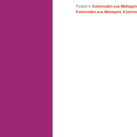
Posted in
Kommoden aus Mahagon
Kommoden aus Mahagoni
,
Kommod