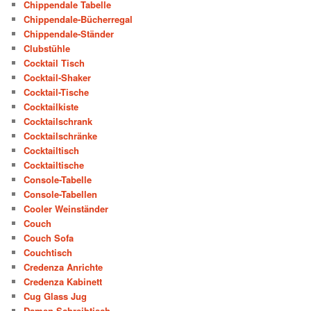
Chippendale Tabelle
Chippendale-Bücherregal
Chippendale-Ständer
Clubstühle
Cocktail Tisch
Cocktail-Shaker
Cocktail-Tische
Cocktailkiste
Cocktailschrank
Cocktailschränke
Cocktailtisch
Cocktailtische
Console-Tabelle
Console-Tabellen
Cooler Weinständer
Couch
Couch Sofa
Couchtisch
Credenza Anrichte
Credenza Kabinett
Cug Glass Jug
Damen Schreibtisch