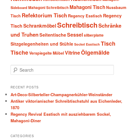
Mahagoni Tisch
Nussbaum
Sideboard
Mahagoni Schreibtisch
Refektorium Tisch
Regency
Tisch
Regency Esstisch
Schreibtisch
Schränke
Schrankmöbel
Tisch
und Truhen
Sessel
Seitentische
silberplatte
Tisch
Sitzgelegenheiten und Stühle
Sockel Esstisch
Tische
Ölgemälde
Vitrine
Verspiegelte Möbel
S
e
a
r
RECENT POSTS
c
Art-Deco-Silberteller-Champagnerkühler-Weinständer
h
Antiker viktorianischer Schreibtischstuhl aus Eichenleder,
1870
Regency Revival Esstisch mit ausziehbarem Sockel,
Mahagoni-Diner
CATEGORIES