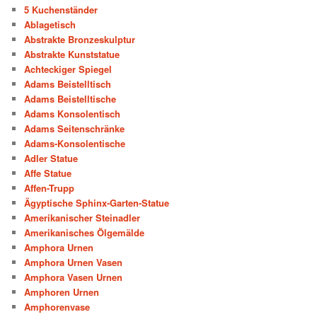
5 Kuchenständer
Ablagetisch
Abstrakte Bronzeskulptur
Abstrakte Kunststatue
Achteckiger Spiegel
Adams Beistelltisch
Adams Beistelltische
Adams Konsolentisch
Adams Seitenschränke
Adams-Konsolentische
Adler Statue
Affe Statue
Affen-Trupp
Ägyptische Sphinx-Garten-Statue
Amerikanischer Steinadler
Amerikanisches Ölgemälde
Amphora Urnen
Amphora Urnen Vasen
Amphora Vasen Urnen
Amphoren Urnen
Amphorenvase