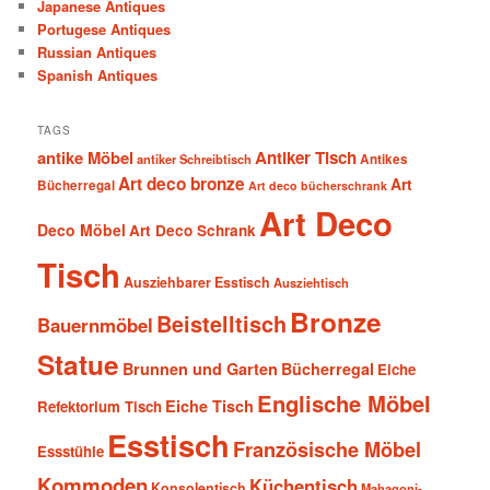
Japanese Antiques
Portugese Antiques
Russian Antiques
Spanish Antiques
TAGS
antike Möbel
Antiker Tisch
antiker Schreibtisch
Antikes
Art deco bronze
Art
Bücherregal
Art deco bücherschrank
Art Deco
Deco Möbel
Art Deco Schrank
Tisch
Ausziehbarer Esstisch
Ausziehtisch
Bronze
Beistelltisch
Bauernmöbel
Statue
Brunnen und Garten
Bücherregal
Eiche
Englische Möbel
Eiche Tisch
Refektorium Tisch
Esstisch
Französische Möbel
Essstühle
Kommoden
Küchentisch
Konsolentisch
Mahagoni-