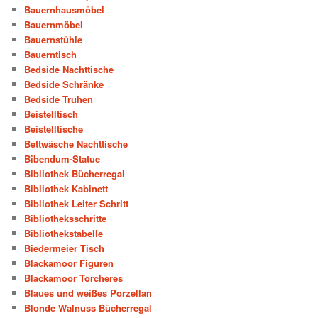
Bauernhausmöbel
Bauernmöbel
Bauernstühle
Bauerntisch
Bedside Nachttische
Bedside Schränke
Bedside Truhen
Beistelltisch
Beistelltische
Bettwäsche Nachttische
Bibendum-Statue
Bibliothek Bücherregal
Bibliothek Kabinett
Bibliothek Leiter Schritt
Bibliotheksschritte
Bibliothekstabelle
Biedermeier Tisch
Blackamoor Figuren
Blackamoor Torcheres
Blaues und weißes Porzellan
Blonde Walnuss Bücherregal