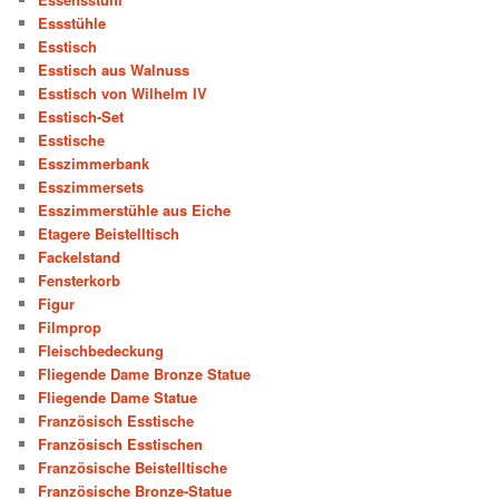
Essstühle
Esstisch
Esstisch aus Walnuss
Esstisch von Wilhelm IV
Esstisch-Set
Esstische
Esszimmerbank
Esszimmersets
Esszimmerstühle aus Eiche
Etagere Beistelltisch
Fackelstand
Fensterkorb
Figur
Filmprop
Fleischbedeckung
Fliegende Dame Bronze Statue
Fliegende Dame Statue
Französisch Esstische
Französisch Esstischen
Französische Beistelltische
Französische Bronze-Statue