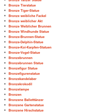
Bronze Tierstatue
Bronze Tiger-Statue
Bronze weibliche Fackel
Bronze weiblicher Akt
Bronze Weiblicher Brunnen
Bronze Windhunde Statue
Bronze-Brunnen-Statue
Bronze-Delphin-Statue
Bronze-Koi-Karpfen-Statuen
Bronze-Vogel-Statue
Bronzebrunnen
Bronzebrunnen Statue
Bronzefigur Statue
Bronzefigurenstatue
Bronzekandelaber
Bronzekrokodil
Bronzelampe
Bronzen
Bronzene Balletttänzer
Bronzene Gartenstatue
Bronzene Hirschstatue