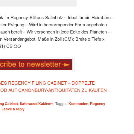
 im Regency-Stil aus Satinholz
– Ideal für ein Heimbüro
–
eter Prägung
– Wird in hervorragender Form angeboten
rauch bereit
– Wir versenden in jede Ecke des Planeten –
 ein Versandangebot. Maße in Zoll (CM):
Breite x Tiefe x
(81) CB
OO
ESES REGENCY FILING CABINET – DOPPELTE
OD AUF CANONBURY-ANTIQUITÄTEN ZU KAUFEN
ing Cabinet
,
Satinwood Kabinett
|
Tagged
Kommoden
,
Regency
|
Leave a reply