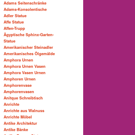
Adams Seitenschränke
Adams-Konsolentische
Adler Statue
Affe Statue
Affen-Trupp
Ägyptische Sphinx-Garten-
Statue
Amerikanischer Steinadler
Amerikanisches Ölgemälde
Amphora Urnen
Amphora Urnen Vasen
Amphora Vasen Urnen
Amphoren Urnen
Amphorenvase
Amphorenvasen
Anitque Schreibtisch
Anrichte
Anrichte aus Walnuss
Anrichte Möbel
Antike Architektur
Antike Bänke