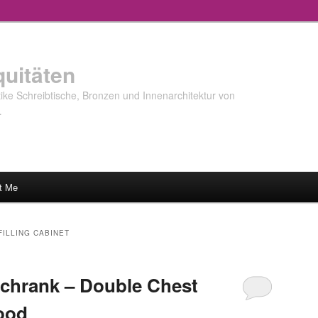
quitäten
ke Schreibtische, Bronzen und Innenarchitektur von
…
t Me
ILLING CABINET
chrank – Double Chest
ood