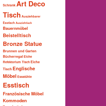
Art Deco
Schrank
Tisch
Ausziehbarer
Esstisch
Ausziehtisch
Bauernmöbel
Beistelltisch
Bronze Statue
Brunnen und Garten
Bücherregal
Eiche
Eiche
Refektorium Tisch
Englische
Tisch
Möbel
Essstühle
Esstisch
Französische Möbel
Kommoden