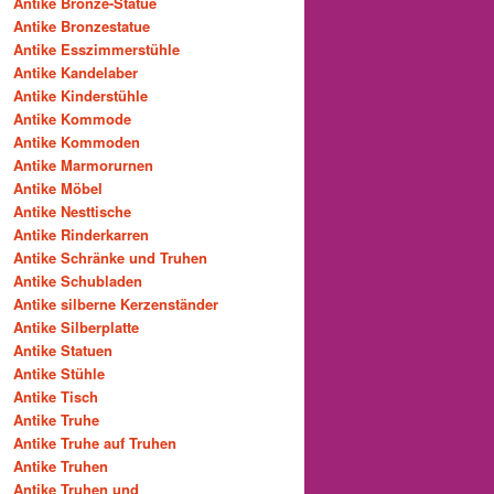
Antike Bronze-Statue
Antike Bronzestatue
Antike Esszimmerstühle
Antike Kandelaber
Antike Kinderstühle
Antike Kommode
Antike Kommoden
Antike Marmorurnen
Antike Möbel
Antike Nesttische
Antike Rinderkarren
Antike Schränke und Truhen
Antike Schubladen
Antike silberne Kerzenständer
Antike Silberplatte
Antike Statuen
Antike Stühle
Antike Tisch
Antike Truhe
Antike Truhe auf Truhen
Antike Truhen
Antike Truhen und