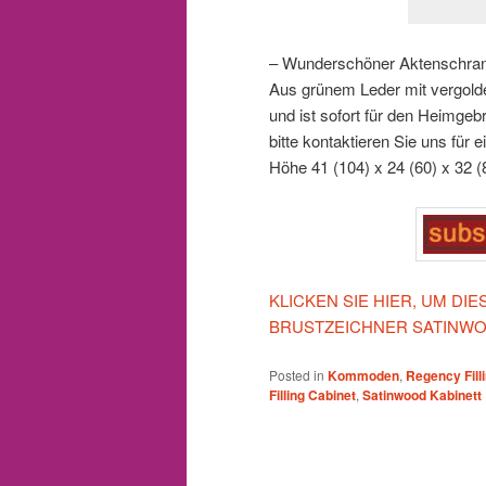
– Wunderschöner Aktenschrank
Aus grünem Leder mit vergold
und ist sofort für den Heimgeb
bitte kontaktieren Sie uns für
Höhe
41 (104) x 24 (60) x 32 
KLICKEN SIE HIER, UM DI
BRUSTZEICHNER SATINWO
Posted in
Kommoden
,
Regency Fill
Filling Cabinet
,
Satinwood Kabinett