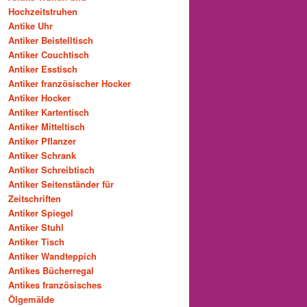
Hochzeitstruhen
Antike Uhr
Antiker Beistelltisch
Antiker Couchtisch
Antiker Esstisch
Antiker französischer Hocker
Antiker Hocker
Antiker Kartentisch
Antiker Mitteltisch
Antiker Pflanzer
Antiker Schrank
Antiker Schreibtisch
Antiker Seitenständer für
Zeitschriften
Antiker Spiegel
Antiker Stuhl
Antiker Tisch
Antiker Wandteppich
Antikes Bücherregal
Antikes französisches
Ölgemälde