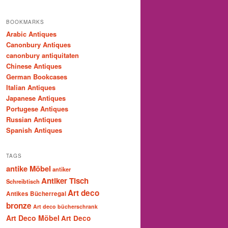
BOOKMARKS
Arabic Antiques
Canonbury Antiques
canonbury antiquitaten
Chinese Antiques
German Bookcases
Italian Antiques
Japanese Antiques
Portugese Antiques
Russian Antiques
Spanish Antiques
TAGS
antike Möbel
antiker
Antiker Tisch
Schreibtisch
Art deco
Antikes Bücherregal
bronze
Art deco bücherschrank
Art Deco Möbel
Art Deco