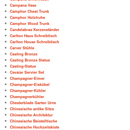
Campana Vase
Camphor Chest Trunk
Camphor Holztruhe
Camphor Wood Trunk
Candelabras Kerzenständer
Carlton Haus Schreibtisch
Carlton House Schreibtisch
Carver Stühle
Casting Bronze
Casting Bronze Statue
Casting-Statue
Cavaiar Servier Set
Champagner-Eimer
Champagner-Eiskübel
Champagner-Kühler
Champagnerkühler
Chesterblade Garten Urne
Chinesische antike Sitze
Chinesische Architektur
Chinesische Beistelltische
Chinesische Hochzeitskiste