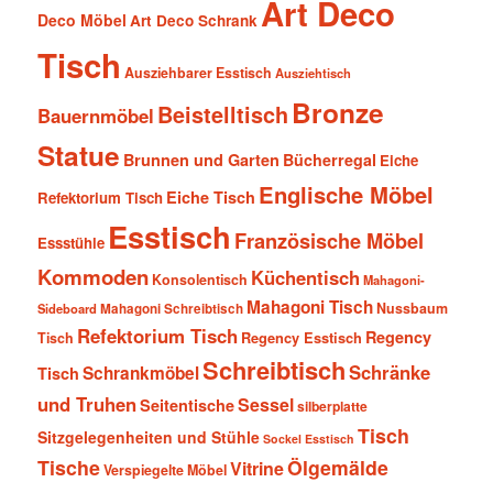
Art Deco
Deco Möbel
Art Deco Schrank
Tisch
Ausziehbarer Esstisch
Ausziehtisch
Bronze
Beistelltisch
Bauernmöbel
Statue
Brunnen und Garten
Bücherregal
Eiche
Englische Möbel
Eiche Tisch
Refektorium Tisch
Esstisch
Französische Möbel
Essstühle
Kommoden
Küchentisch
Konsolentisch
Mahagoni-
Mahagoni Tisch
Nussbaum
Sideboard
Mahagoni Schreibtisch
Refektorium Tisch
Regency
Tisch
Regency Esstisch
Schreibtisch
Schränke
Schrankmöbel
Tisch
und Truhen
Sessel
Seitentische
silberplatte
Tisch
Sitzgelegenheiten und Stühle
Sockel Esstisch
Tische
Ölgemälde
Vitrine
Verspiegelte Möbel