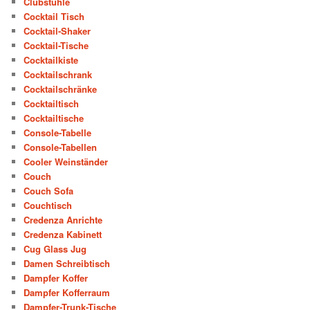
Clubstühle
Cocktail Tisch
Cocktail-Shaker
Cocktail-Tische
Cocktailkiste
Cocktailschrank
Cocktailschränke
Cocktailtisch
Cocktailtische
Console-Tabelle
Console-Tabellen
Cooler Weinständer
Couch
Couch Sofa
Couchtisch
Credenza Anrichte
Credenza Kabinett
Cug Glass Jug
Damen Schreibtisch
Dampfer Koffer
Dampfer Kofferraum
Dampfer-Trunk-Tische