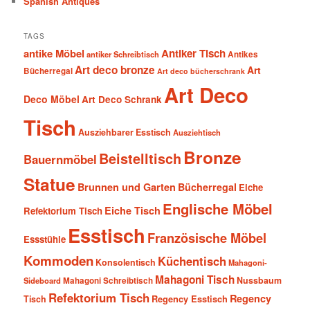
Spanish Antiques
TAGS
antike Möbel
Antiker Tisch
antiker Schreibtisch
Antikes
Art deco bronze
Art
Bücherregal
Art deco bücherschrank
Art Deco
Deco Möbel
Art Deco Schrank
Tisch
Ausziehbarer Esstisch
Ausziehtisch
Bronze
Beistelltisch
Bauernmöbel
Statue
Brunnen und Garten
Bücherregal
Eiche
Englische Möbel
Eiche Tisch
Refektorium Tisch
Esstisch
Französische Möbel
Essstühle
Kommoden
Küchentisch
Konsolentisch
Mahagoni-
Mahagoni Tisch
Nussbaum
Sideboard
Mahagoni Schreibtisch
Refektorium Tisch
Regency
Tisch
Regency Esstisch