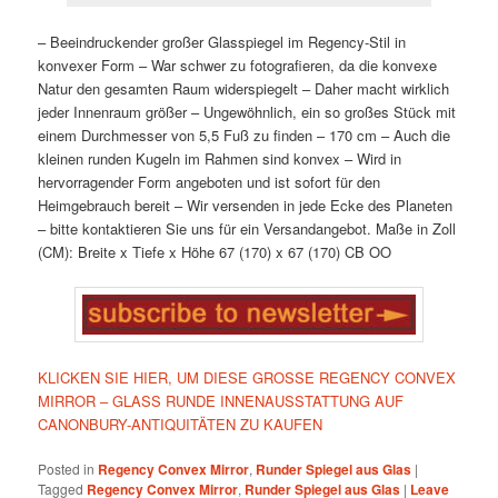
– Beeindruckender großer Glasspiegel im Regency-Stil in
konvexer Form
– War schwer zu fotografieren, da die konvexe
Natur den gesamten Raum widerspiegelt
– Daher macht wirklich
jeder Innenraum größer
– Ungewöhnlich, ein so großes Stück mit
einem Durchmesser von 5,5 Fuß zu finden – 170 cm
– Auch die
kleinen runden Kugeln im Rahmen sind konvex
– Wird in
hervorragender Form angeboten und ist sofort für den
Heimgebrauch bereit
– Wir versenden in jede Ecke des Planeten
– bitte kontaktieren Sie uns für ein Versandangebot. Maße in Zoll
(CM):
Breite x Tiefe x Höhe
67 (170) x 67 (170) CB
OO
KLICKEN SIE HIER, UM DIESE GROSSE REGENCY CONVEX
MIRROR – GLASS RUNDE INNENAUSSTATTUNG AUF
CANONBURY-ANTIQUITÄTEN ZU KAUFEN
Posted in
Regency Convex Mirror
,
Runder Spiegel aus Glas
|
Tagged
Regency Convex Mirror
,
Runder Spiegel aus Glas
|
Leave