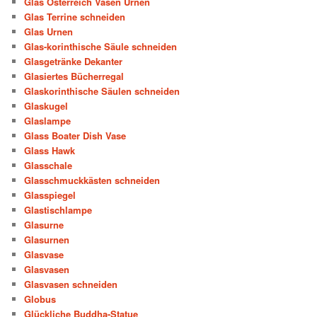
Glas Österreich Vasen Urnen
Glas Terrine schneiden
Glas Urnen
Glas-korinthische Säule schneiden
Glasgetränke Dekanter
Glasiertes Bücherregal
Glaskorinthische Säulen schneiden
Glaskugel
Glaslampe
Glass Boater Dish Vase
Glass Hawk
Glasschale
Glasschmuckkästen schneiden
Glasspiegel
Glastischlampe
Glasurne
Glasurnen
Glasvase
Glasvasen
Glasvasen schneiden
Globus
Glückliche Buddha-Statue