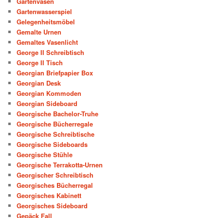
Gartenvasen
Gartenwasserspiel
Gelegenheitsmöbel
Gemalte Urnen
Gemaltes Vasenlicht
George II Schreibtisch
George II Tisch
Georgian Briefpapier Box
Georgian Desk
Georgian Kommoden
Georgian Sideboard
Georgische Bachelor-Truhe
Georgische Bücherregale
Georgische Schreibtische
Georgische Sideboards
Georgische Stühle
Georgische Terrakotta-Urnen
Georgischer Schreibtisch
Georgisches Bücherregal
Georgisches Kabinett
Georgisches Sideboard
Gepäck Fall