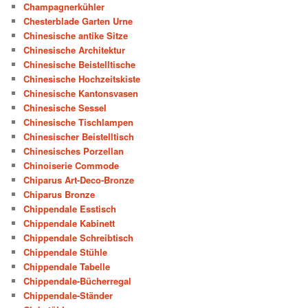
Champagnerkühler
Chesterblade Garten Urne
Chinesische antike Sitze
Chinesische Architektur
Chinesische Beistelltische
Chinesische Hochzeitskiste
Chinesische Kantonsvasen
Chinesische Sessel
Chinesische Tischlampen
Chinesischer Beistelltisch
Chinesisches Porzellan
Chinoiserie Commode
Chiparus Art-Deco-Bronze
Chiparus Bronze
Chippendale Esstisch
Chippendale Kabinett
Chippendale Schreibtisch
Chippendale Stühle
Chippendale Tabelle
Chippendale-Bücherregal
Chippendale-Ständer