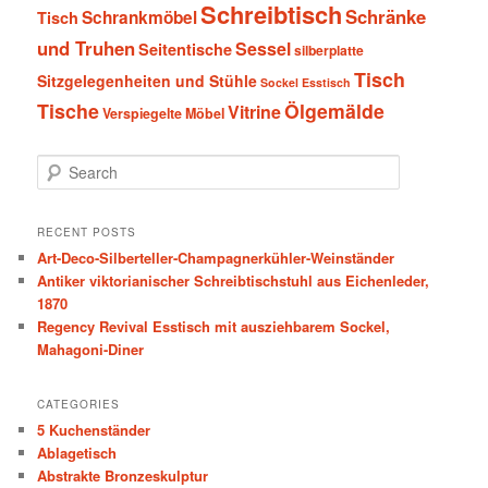
Schreibtisch
Schränke
Schrankmöbel
Tisch
und Truhen
Sessel
Seitentische
silberplatte
Tisch
Sitzgelegenheiten und Stühle
Sockel Esstisch
Tische
Ölgemälde
Vitrine
Verspiegelte Möbel
S
e
a
r
RECENT POSTS
c
Art-Deco-Silberteller-Champagnerkühler-Weinständer
h
Antiker viktorianischer Schreibtischstuhl aus Eichenleder,
1870
Regency Revival Esstisch mit ausziehbarem Sockel,
Mahagoni-Diner
CATEGORIES
5 Kuchenständer
Ablagetisch
Abstrakte Bronzeskulptur