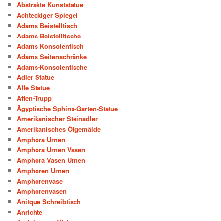
Abstrakte Kunststatue
Achteckiger Spiegel
Adams Beistelltisch
Adams Beistelltische
Adams Konsolentisch
Adams Seitenschränke
Adams-Konsolentische
Adler Statue
Affe Statue
Affen-Trupp
Ägyptische Sphinx-Garten-Statue
Amerikanischer Steinadler
Amerikanisches Ölgemälde
Amphora Urnen
Amphora Urnen Vasen
Amphora Vasen Urnen
Amphoren Urnen
Amphorenvase
Amphorenvasen
Anitque Schreibtisch
Anrichte