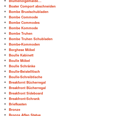
Blumenölgemälde…
Boater Comport abschneiden
Bombe Brustschubladen
Bombe Commode
Bombe Commodes
Bombe Kommode
Bombe Truhen
Bombe Truhen Schubladen
Bombe-Kommoden
Borghese Möbel
Boulle Kabinett
Boulle Möbel
Boulle Schränke
Boulle-Beistelltisch
Boulle-Schreibtische
Breakfornt Bücherregal
Breakfront Bücherregal
Breakfront Sideboard
Breakfront-Schrank
Briefkasten
Bronze
Bronze Affen Statue