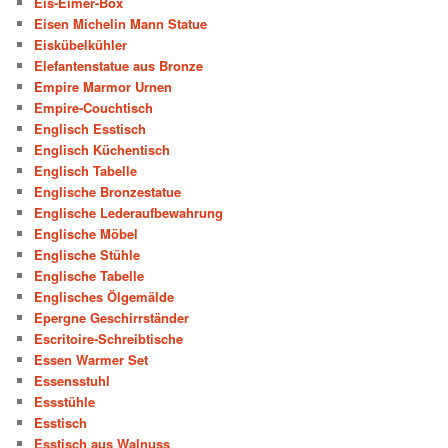
Eis-Eimer-Box
Eisen Michelin Mann Statue
Eiskübelkühler
Elefantenstatue aus Bronze
Empire Marmor Urnen
Empire-Couchtisch
Englisch Esstisch
Englisch Küchentisch
Englisch Tabelle
Englische Bronzestatue
Englische Lederaufbewahrung
Englische Möbel
Englische Stühle
Englische Tabelle
Englisches Ölgemälde
Epergne Geschirrständer
Escritoire-Schreibtische
Essen Warmer Set
Essensstuhl
Essstühle
Esstisch
Esstisch aus Walnuss