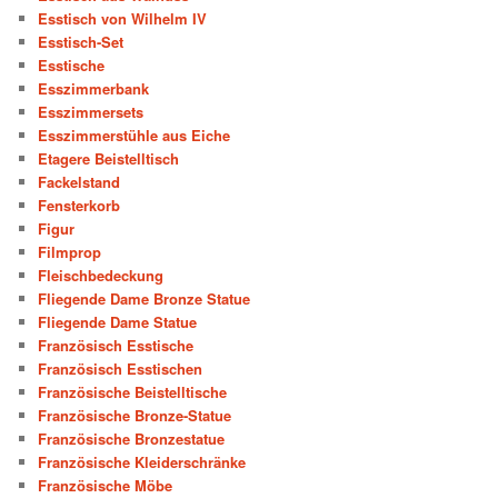
Esstisch von Wilhelm IV
Esstisch-Set
Esstische
Esszimmerbank
Esszimmersets
Esszimmerstühle aus Eiche
Etagere Beistelltisch
Fackelstand
Fensterkorb
Figur
Filmprop
Fleischbedeckung
Fliegende Dame Bronze Statue
Fliegende Dame Statue
Französisch Esstische
Französisch Esstischen
Französische Beistelltische
Französische Bronze-Statue
Französische Bronzestatue
Französische Kleiderschränke
Französische Möbe