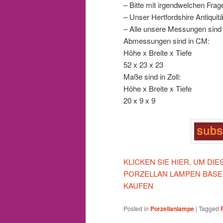
– Bitte mit irgendwelchen Fra
– Unser Hertfordshire Antiqui
– Alle unsere Messungen sind
Abmessungen sind in CM:
Höhe x Breite x Tiefe
52 x 23 x 23
Maße sind in Zoll:
Höhe x Breite x Tiefe
20 x 9 x 9
KLICKEN SIE HIER, UM DI
PORZELLAN LAMPEN BASE
KAUFEN
Posted in
Porzellanlampe
|
Tagged