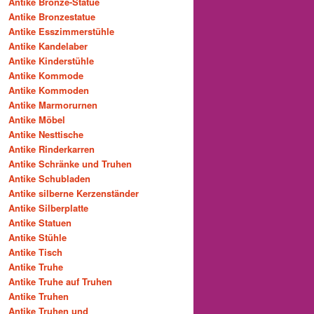
Antike Bronze-Statue
Antike Bronzestatue
Antike Esszimmerstühle
Antike Kandelaber
Antike Kinderstühle
Antike Kommode
Antike Kommoden
Antike Marmorurnen
Antike Möbel
Antike Nesttische
Antike Rinderkarren
Antike Schränke und Truhen
Antike Schubladen
Antike silberne Kerzenständer
Antike Silberplatte
Antike Statuen
Antike Stühle
Antike Tisch
Antike Truhe
Antike Truhe auf Truhen
Antike Truhen
Antike Truhen und