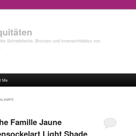
quitäten
ke Schreibtische, Bronzen und Innenarchitektur von
…
t Me
NLAMPE
che Famille Jaune
nsockelart Light Shade