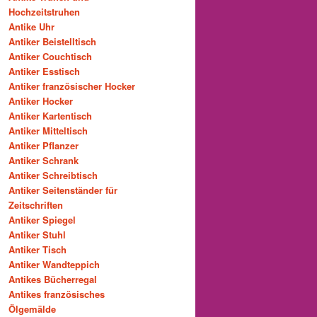
Hochzeitstruhen
Antike Uhr
Antiker Beistelltisch
Antiker Couchtisch
Antiker Esstisch
Antiker französischer Hocker
Antiker Hocker
Antiker Kartentisch
Antiker Mitteltisch
Antiker Pflanzer
Antiker Schrank
Antiker Schreibtisch
Antiker Seitenständer für
Zeitschriften
Antiker Spiegel
Antiker Stuhl
Antiker Tisch
Antiker Wandteppich
Antikes Bücherregal
Antikes französisches
Ölgemälde