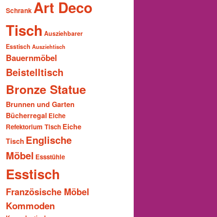
Art Deco
Schrank
Tisch
Ausziehbarer
Esstisch
Ausziehtisch
Bauernmöbel
Beistelltisch
Bronze Statue
Brunnen und Garten
Bücherregal
Eiche
Eiche
Refektorium Tisch
Englische
Tisch
Möbel
Essstühle
Esstisch
Französische Möbel
Kommoden