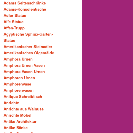
Adams Seitenschränke
Adams-Konsolentische
Adler Statue
Affe Statue
Affen-Trupp
Ägyptische Sphinx-Garten-
Statue
Amerikanischer Steinadler
Amerikanisches Ölgemälde
Amphora Urnen
Amphora Urnen Vasen
Amphora Vasen Urnen
Amphoren Urnen
Amphorenvase
Amphorenvasen
Anitque Schreibtisch
Anrichte
Anrichte aus Walnuss
Anrichte Möbel
Antike Architektur
Antike Bänke