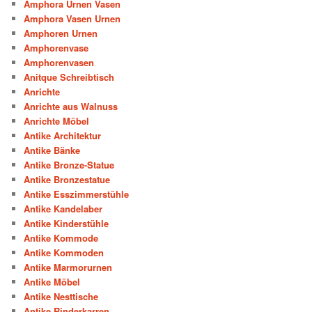
Amphora Urnen Vasen
Amphora Vasen Urnen
Amphoren Urnen
Amphorenvase
Amphorenvasen
Anitque Schreibtisch
Anrichte
Anrichte aus Walnuss
Anrichte Möbel
Antike Architektur
Antike Bänke
Antike Bronze-Statue
Antike Bronzestatue
Antike Esszimmerstühle
Antike Kandelaber
Antike Kinderstühle
Antike Kommode
Antike Kommoden
Antike Marmorurnen
Antike Möbel
Antike Nesttische
Antike Rinderkarren