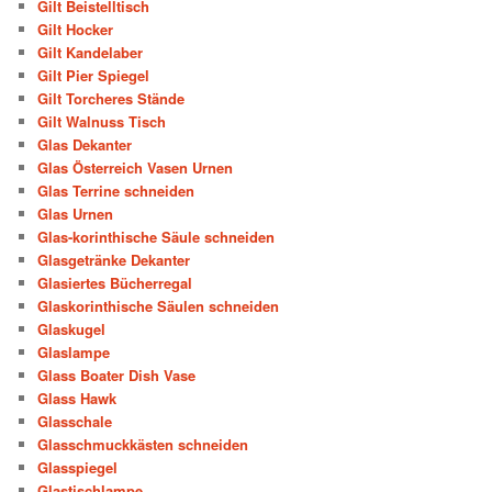
Gilt Beistelltisch
Gilt Hocker
Gilt Kandelaber
Gilt Pier Spiegel
Gilt Torcheres Stände
Gilt Walnuss Tisch
Glas Dekanter
Glas Österreich Vasen Urnen
Glas Terrine schneiden
Glas Urnen
Glas-korinthische Säule schneiden
Glasgetränke Dekanter
Glasiertes Bücherregal
Glaskorinthische Säulen schneiden
Glaskugel
Glaslampe
Glass Boater Dish Vase
Glass Hawk
Glasschale
Glasschmuckkästen schneiden
Glasspiegel
Glastischlampe