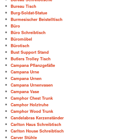
Bureau Tisch
Burg-Soldat-Statue
Burmesischer Beistelltisch
Büro
Büro Schreibtisch
Büromöbel
Bürotisch
Bust Support Stand
Butlers Trolley Tisch
Campana Pflanzgefäße
Campana Urne
Campana Urnen
Campana Urnenvasen
Campana Vase
Camphor Chest Trunk
Camphor Holztruhe
Camphor Wood Trunk
Candelabras Kerzenständer
Carlton Haus Schreibtisch
Carlton House Schreibtisch
Carver Stühle