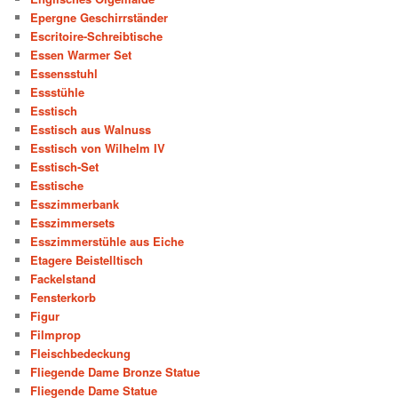
Epergne Geschirrständer
Escritoire-Schreibtische
Essen Warmer Set
Essensstuhl
Essstühle
Esstisch
Esstisch aus Walnuss
Esstisch von Wilhelm IV
Esstisch-Set
Esstische
Esszimmerbank
Esszimmersets
Esszimmerstühle aus Eiche
Etagere Beistelltisch
Fackelstand
Fensterkorb
Figur
Filmprop
Fleischbedeckung
Fliegende Dame Bronze Statue
Fliegende Dame Statue