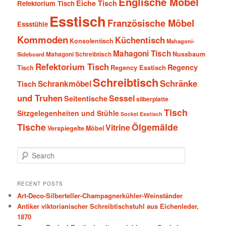
Englische Möbel
Eiche Tisch
Refektorium Tisch
Esstisch
Französische Möbel
Essstühle
Kommoden
Küchentisch
Konsolentisch
Mahagoni-
Mahagoni Tisch
Nussbaum
Sideboard
Mahagoni Schreibtisch
Refektorium Tisch
Regency
Tisch
Regency Esstisch
Schreibtisch
Schränke
Schrankmöbel
Tisch
und Truhen
Sessel
Seitentische
silberplatte
Tisch
Sitzgelegenheiten und Stühle
Sockel Esstisch
Tische
Ölgemälde
Vitrine
Verspiegelte Möbel
S
e
a
r
RECENT POSTS
c
Art-Deco-Silberteller-Champagnerkühler-Weinständer
h
Antiker viktorianischer Schreibtischstuhl aus Eichenleder,
1870