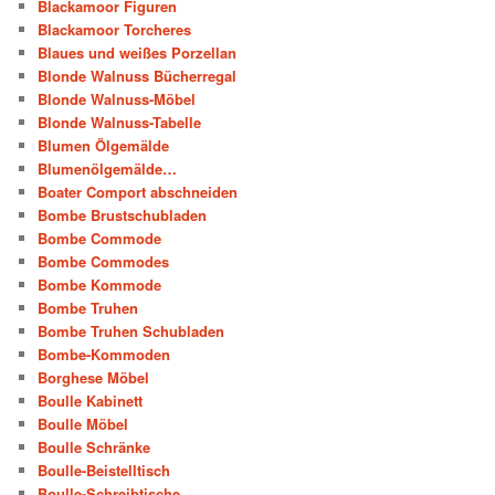
Blackamoor Figuren
Blackamoor Torcheres
Blaues und weißes Porzellan
Blonde Walnuss Bücherregal
Blonde Walnuss-Möbel
Blonde Walnuss-Tabelle
Blumen Ölgemälde
Blumenölgemälde…
Boater Comport abschneiden
Bombe Brustschubladen
Bombe Commode
Bombe Commodes
Bombe Kommode
Bombe Truhen
Bombe Truhen Schubladen
Bombe-Kommoden
Borghese Möbel
Boulle Kabinett
Boulle Möbel
Boulle Schränke
Boulle-Beistelltisch
Boulle-Schreibtische