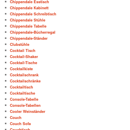
Chippendale Esstisch
Chippendale Kabinett
Chippendale Schreibtisch
Chippendale Stühle
Chippendale Tabelle
Chippendale-Bücherregal
Chippendale-Ständer
Clubstühle
Cocktail Tisch
Cocktail-Shaker
Cocktail-Tische
Cocktailkiste
Cocktailschrank
Cocktailschränke
Cocktailtisch
Cocktailtische
Console-Tabelle
Console-Tabellen
Cooler Weinständer
Couch
Couch Sofa
Couchtisch