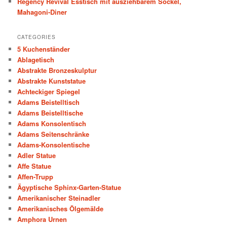
Regency Revival Esstisch mit ausziehbarem Sockel,
Mahagoni-Diner
CATEGORIES
5 Kuchenständer
Ablagetisch
Abstrakte Bronzeskulptur
Abstrakte Kunststatue
Achteckiger Spiegel
Adams Beistelltisch
Adams Beistelltische
Adams Konsolentisch
Adams Seitenschränke
Adams-Konsolentische
Adler Statue
Affe Statue
Affen-Trupp
Ägyptische Sphinx-Garten-Statue
Amerikanischer Steinadler
Amerikanisches Ölgemälde
Amphora Urnen