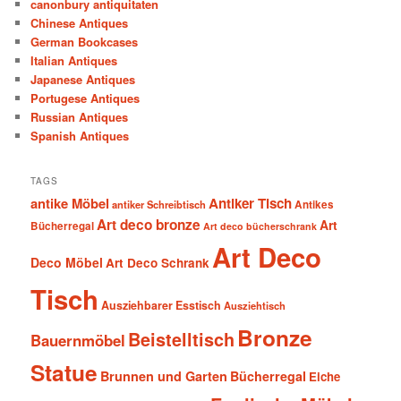
canonbury antiquitaten
Chinese Antiques
German Bookcases
Italian Antiques
Japanese Antiques
Portugese Antiques
Russian Antiques
Spanish Antiques
TAGS
antike Möbel
Antiker Tisch
antiker Schreibtisch
Antikes
Art deco bronze
Art
Bücherregal
Art deco bücherschrank
Art Deco
Deco Möbel
Art Deco Schrank
Tisch
Ausziehbarer Esstisch
Ausziehtisch
Bronze
Beistelltisch
Bauernmöbel
Statue
Brunnen und Garten
Bücherregal
Eiche