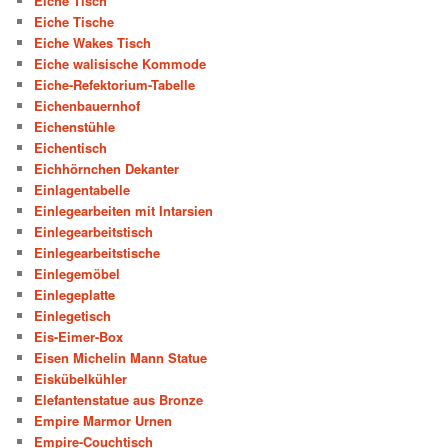
Eiche Tisch
Eiche Tische
Eiche Wakes Tisch
Eiche walisische Kommode
Eiche-Refektorium-Tabelle
Eichenbauernhof
Eichenstühle
Eichentisch
Eichhörnchen Dekanter
Einlagentabelle
Einlegearbeiten mit Intarsien
Einlegearbeitstisch
Einlegearbeitstische
Einlegemöbel
Einlegeplatte
Einlegetisch
Eis-Eimer-Box
Eisen Michelin Mann Statue
Eiskübelkühler
Elefantenstatue aus Bronze
Empire Marmor Urnen
Empire-Couchtisch