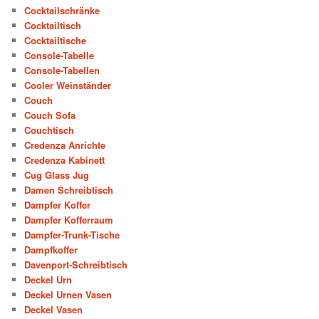
Cocktailschränke
Cocktailtisch
Cocktailtische
Console-Tabelle
Console-Tabellen
Cooler Weinständer
Couch
Couch Sofa
Couchtisch
Credenza Anrichte
Credenza Kabinett
Cug Glass Jug
Damen Schreibtisch
Dampfer Koffer
Dampfer Kofferraum
Dampfer-Trunk-Tische
Dampfkoffer
Davenport-Schreibtisch
Deckel Urn
Deckel Urnen Vasen
Deckel Vasen