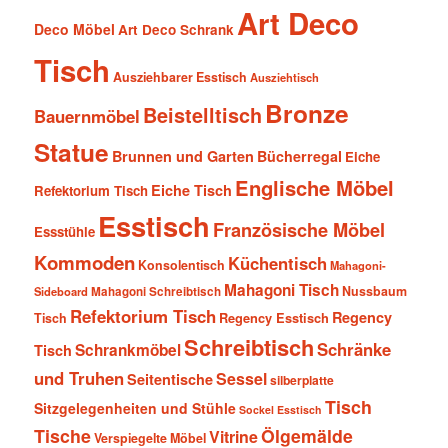
Art Deco
Deco Möbel
Art Deco Schrank
Tisch
Ausziehbarer Esstisch
Ausziehtisch
Bronze
Beistelltisch
Bauernmöbel
Statue
Brunnen und Garten
Bücherregal
Eiche
Englische Möbel
Eiche Tisch
Refektorium Tisch
Esstisch
Französische Möbel
Essstühle
Kommoden
Küchentisch
Konsolentisch
Mahagoni-
Mahagoni Tisch
Nussbaum
Sideboard
Mahagoni Schreibtisch
Refektorium Tisch
Regency
Tisch
Regency Esstisch
Schreibtisch
Schränke
Schrankmöbel
Tisch
und Truhen
Sessel
Seitentische
silberplatte
Tisch
Sitzgelegenheiten und Stühle
Sockel Esstisch
Tische
Ölgemälde
Vitrine
Verspiegelte Möbel