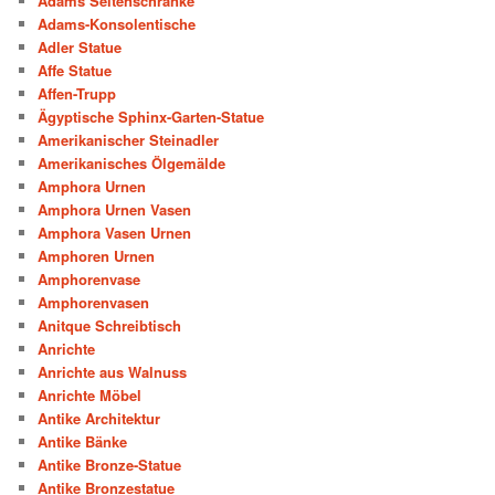
Adams Seitenschränke
Adams-Konsolentische
Adler Statue
Affe Statue
Affen-Trupp
Ägyptische Sphinx-Garten-Statue
Amerikanischer Steinadler
Amerikanisches Ölgemälde
Amphora Urnen
Amphora Urnen Vasen
Amphora Vasen Urnen
Amphoren Urnen
Amphorenvase
Amphorenvasen
Anitque Schreibtisch
Anrichte
Anrichte aus Walnuss
Anrichte Möbel
Antike Architektur
Antike Bänke
Antike Bronze-Statue
Antike Bronzestatue