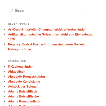
S
e
a
r
RECENT POSTS
c
Art-Deco-Silberteller-Champagnerkühler-Weinständer
h
Antiker viktorianischer Schreibtischstuhl aus Eichenleder,
1870
Regency Revival Esstisch mit ausziehbarem Sockel,
Mahagoni-Diner
CATEGORIES
5 Kuchenständer
Ablagetisch
Abstrakte Bronzeskulptur
Abstrakte Kunststatue
Achteckiger Spiegel
Adams Beistelltisch
Adams Beistelltische
Adams Konsolentisch