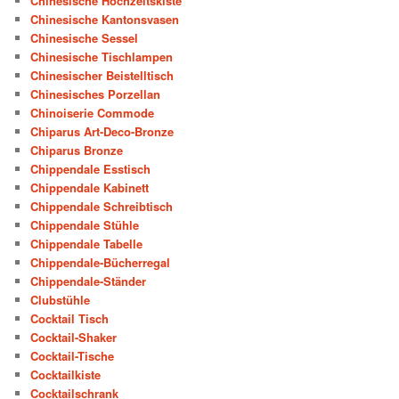
Chinesische Hochzeitskiste
Chinesische Kantonsvasen
Chinesische Sessel
Chinesische Tischlampen
Chinesischer Beistelltisch
Chinesisches Porzellan
Chinoiserie Commode
Chiparus Art-Deco-Bronze
Chiparus Bronze
Chippendale Esstisch
Chippendale Kabinett
Chippendale Schreibtisch
Chippendale Stühle
Chippendale Tabelle
Chippendale-Bücherregal
Chippendale-Ständer
Clubstühle
Cocktail Tisch
Cocktail-Shaker
Cocktail-Tische
Cocktailkiste
Cocktailschrank