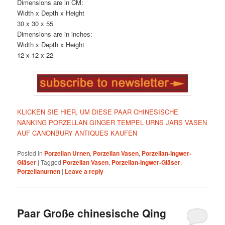
Dimensions are in CM:
Width x Depth x Height
30 x 30 x 55
Dimensions are in inches:
Width x Depth x Height
12 x 12 x 22
KLICKEN SIE HIER, UM DIESE PAAR CHINESISCHE
NANKING PORZELLAN GINGER TEMPEL URNS JARS VASEN
AUF CANONBURY ANTIQUES KAUFEN
Posted in
Porzellan Urnen
,
Porzellan Vasen
,
Porzellan-Ingwer-
Gläser
|
Tagged
Porzellan Vasen
,
Porzellan-Ingwer-Gläser
,
Porzellanurnen
|
Leave a reply
Paar Große chinesische Qing