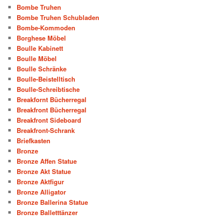
Bombe Truhen
Bombe Truhen Schubladen
Bombe-Kommoden
Borghese Möbel
Boulle Kabinett
Boulle Möbel
Boulle Schränke
Boulle-Beistelltisch
Boulle-Schreibtische
Breakfornt Bücherregal
Breakfront Bücherregal
Breakfront Sideboard
Breakfront-Schrank
Briefkasten
Bronze
Bronze Affen Statue
Bronze Akt Statue
Bronze Aktfigur
Bronze Alligator
Bronze Ballerina Statue
Bronze Balletttänzer