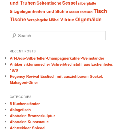
und Truhen
Sessel
Seitentische
silberplatte
Tisch
Sitzgelegenheiten und Stühle
Sockel Esstisch
Tische
Ölgemälde
Vitrine
Verspiegelte Möbel
S
e
a
r
RECENT POSTS
c
Art-Deco-Silberteller-Champagnerkühler-Weinständer
h
Antiker viktorianischer Schreibtischstuhl aus Eichenleder,
1870
Regency Revival Esstisch mit ausziehbarem Sockel,
Mahagoni-Diner
CATEGORIES
5 Kuchenständer
Ablagetisch
Abstrakte Bronzeskulptur
Abstrakte Kunststatue
Achteckiger Spiegel