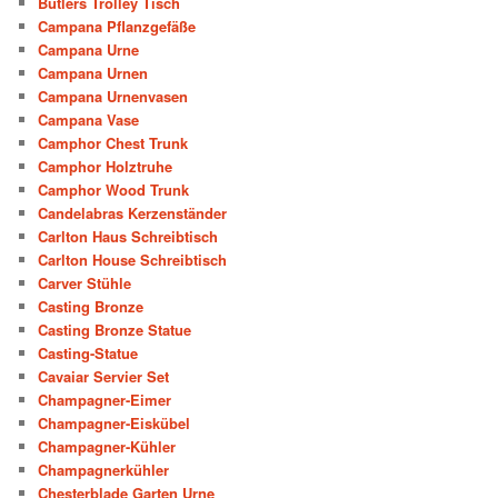
Butlers Trolley Tisch
Campana Pflanzgefäße
Campana Urne
Campana Urnen
Campana Urnenvasen
Campana Vase
Camphor Chest Trunk
Camphor Holztruhe
Camphor Wood Trunk
Candelabras Kerzenständer
Carlton Haus Schreibtisch
Carlton House Schreibtisch
Carver Stühle
Casting Bronze
Casting Bronze Statue
Casting-Statue
Cavaiar Servier Set
Champagner-Eimer
Champagner-Eiskübel
Champagner-Kühler
Champagnerkühler
Chesterblade Garten Urne