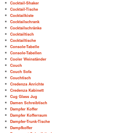
Cocktail-Shaker
Cocktail-Tische
Cocktailkiste
Cocktailschrank
Cocktailschränke
Cocktailtisch
Cocktailtische
Console-Tabelle
Console-Tabellen
Cooler Weinständer
Couch
Couch Sofa
Couchtisch
Credenza Anrichte
Credenza Kabinett
Cug Glass Jug
Damen Schreibtisch
Dampfer Koffer
Dampfer Kofferraum
Dampfer-Trunk-Tische
Dampfkoffer