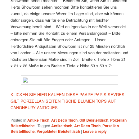
Showroom sehen möchten – Beachten Sie, wenn Sie in unserem
Herts Showroom sehen möchten Bitte kontaktieren Sie uns
zuerst, da einige unserer Waren im Lager sind, aber wir können
dafür sorgen, dass wir für eine Betrachtung mit leichter
Vorwarnung bereit sind – Wird an irgendwo in der Welt versendet
– bitte nehmen Sie Kontakt zu einem Versandangebot – Bitte
entsorgen Sie mit Alle Fragen oder Anfragen – Unser
Hertfordshire Antiquitäten Showroom ist nur 25 Minuten nördlich
von London – Alle unsere Messungen sind von der breitesten und
höchsten Dimension Maße sind in Zoll: Breite x Tiefe x Höhe 21
x 21 x 28 Maße in cm Breite x Tiefe x Höhe 53 x 53 x 71
KLICKEN SIE HIER KAUFEN DIESE PAARE PARIS SEVRES
GILT PORZELLAN SEITEN TISCHE BLUMEN TOPS AUF
CANONBURY ANTIQUES
Posted in
Antike Tisch
,
Art Deco Tisch
,
Gilt Beistelltisch
,
Porzellan
Beistelltische
|
Tagged
Antike tisch
,
Art Deco Tisch
,
Porzellan
Beistelltische
,
Vergoldeter Beistelltisch
|
Leave a reply