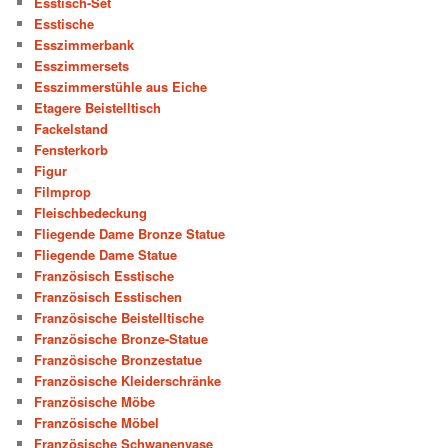
Esstisch-Set
Esstische
Esszimmerbank
Esszimmersets
Esszimmerstühle aus Eiche
Etagere Beistelltisch
Fackelstand
Fensterkorb
Figur
Filmprop
Fleischbedeckung
Fliegende Dame Bronze Statue
Fliegende Dame Statue
Französisch Esstische
Französisch Esstischen
Französische Beistelltische
Französische Bronze-Statue
Französische Bronzestatue
Französische Kleiderschränke
Französische Möbe
Französische Möbel
Französische Schwanenvase