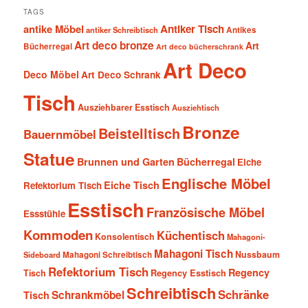
TAGS
antike Möbel
Antiker Tisch
antiker Schreibtisch
Antikes
Art deco bronze
Art
Bücherregal
Art deco bücherschrank
Art Deco
Deco Möbel
Art Deco Schrank
Tisch
Ausziehbarer Esstisch
Ausziehtisch
Bronze
Beistelltisch
Bauernmöbel
Statue
Brunnen und Garten
Bücherregal
Eiche
Englische Möbel
Eiche Tisch
Refektorium Tisch
Esstisch
Französische Möbel
Essstühle
Kommoden
Küchentisch
Konsolentisch
Mahagoni-
Mahagoni Tisch
Nussbaum
Sideboard
Mahagoni Schreibtisch
Refektorium Tisch
Regency
Tisch
Regency Esstisch
Schreibtisch
Schränke
Schrankmöbel
Tisch