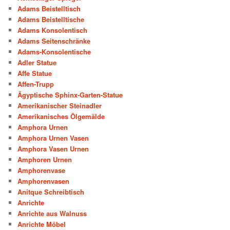
Adams Beistelltisch
Adams Beistelltische
Adams Konsolentisch
Adams Seitenschränke
Adams-Konsolentische
Adler Statue
Affe Statue
Affen-Trupp
Ägyptische Sphinx-Garten-Statue
Amerikanischer Steinadler
Amerikanisches Ölgemälde
Amphora Urnen
Amphora Urnen Vasen
Amphora Vasen Urnen
Amphoren Urnen
Amphorenvase
Amphorenvasen
Anitque Schreibtisch
Anrichte
Anrichte aus Walnuss
Anrichte Möbel