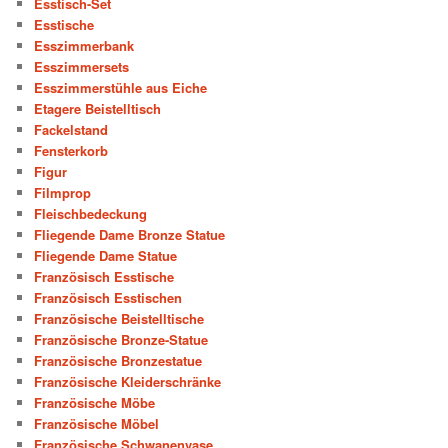
Esstisch-Set
Esstische
Esszimmerbank
Esszimmersets
Esszimmerstühle aus Eiche
Etagere Beistelltisch
Fackelstand
Fensterkorb
Figur
Filmprop
Fleischbedeckung
Fliegende Dame Bronze Statue
Fliegende Dame Statue
Französisch Esstische
Französisch Esstischen
Französische Beistelltische
Französische Bronze-Statue
Französische Bronzestatue
Französische Kleiderschränke
Französische Möbe
Französische Möbel
Französische Schwanenvase