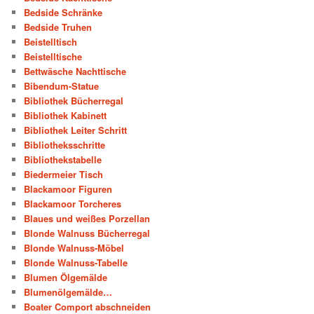
Bedside Schränke
Bedside Truhen
Beistelltisch
Beistelltische
Bettwäsche Nachttische
Bibendum-Statue
Bibliothek Bücherregal
Bibliothek Kabinett
Bibliothek Leiter Schritt
Bibliotheksschritte
Bibliothekstabelle
Biedermeier Tisch
Blackamoor Figuren
Blackamoor Torcheres
Blaues und weißes Porzellan
Blonde Walnuss Bücherregal
Blonde Walnuss-Möbel
Blonde Walnuss-Tabelle
Blumen Ölgemälde
Blumenölgemälde…
Boater Comport abschneiden