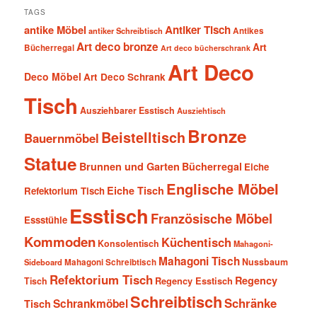
TAGS
antike Möbel
Antiker Tisch
antiker Schreibtisch
Antikes
Art deco bronze
Art
Bücherregal
Art deco bücherschrank
Art Deco
Deco Möbel
Art Deco Schrank
Tisch
Ausziehbarer Esstisch
Ausziehtisch
Bronze
Beistelltisch
Bauernmöbel
Statue
Brunnen und Garten
Bücherregal
Eiche
Englische Möbel
Eiche Tisch
Refektorium Tisch
Esstisch
Französische Möbel
Essstühle
Kommoden
Küchentisch
Konsolentisch
Mahagoni-
Mahagoni Tisch
Nussbaum
Sideboard
Mahagoni Schreibtisch
Refektorium Tisch
Regency
Tisch
Regency Esstisch
Schreibtisch
Schränke
Schrankmöbel
Tisch