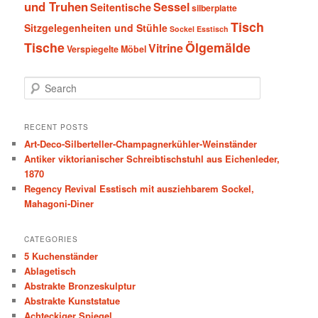
und Truhen
Sessel
Seitentische
silberplatte
Tisch
Sitzgelegenheiten und Stühle
Sockel Esstisch
Tische
Ölgemälde
Vitrine
Verspiegelte Möbel
S
e
a
r
RECENT POSTS
c
Art-Deco-Silberteller-Champagnerkühler-Weinständer
h
Antiker viktorianischer Schreibtischstuhl aus Eichenleder,
1870
Regency Revival Esstisch mit ausziehbarem Sockel,
Mahagoni-Diner
CATEGORIES
5 Kuchenständer
Ablagetisch
Abstrakte Bronzeskulptur
Abstrakte Kunststatue
Achteckiger Spiegel