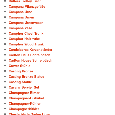
Butlers Trolley Tisch
Campana Pflanzgefäße
Campana Urne
Campana Urnen
Campana Urnenvasen
Campana Vase
Camphor Chest Trunk
Camphor Holztruhe
Camphor Wood Trunk
Candelabras Kerzenständer
Carlton Haus Schreibtisch
Carlton House Schreibtisch
Carver Stühle
Casting Bronze
Casting Bronze Statue
Casting-Statue
Cavaiar Servier Set
Champagner-Eimer
Champagner-Eiskübel
Champagner-Kühler
Champagnerkühler
Chesterblade Garten Urne