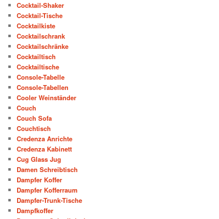
Cocktail-Shaker
Cocktail-Tische
Cocktailkiste
Cocktailschrank
Cocktailschränke
Cocktailtisch
Cocktailtische
Console-Tabelle
Console-Tabellen
Cooler Weinständer
Couch
Couch Sofa
Couchtisch
Credenza Anrichte
Credenza Kabinett
Cug Glass Jug
Damen Schreibtisch
Dampfer Koffer
Dampfer Kofferraum
Dampfer-Trunk-Tische
Dampfkoffer