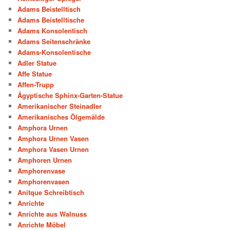
Adams Beistelltisch
Adams Beistelltische
Adams Konsolentisch
Adams Seitenschränke
Adams-Konsolentische
Adler Statue
Affe Statue
Affen-Trupp
Ägyptische Sphinx-Garten-Statue
Amerikanischer Steinadler
Amerikanisches Ölgemälde
Amphora Urnen
Amphora Urnen Vasen
Amphora Vasen Urnen
Amphoren Urnen
Amphorenvase
Amphorenvasen
Anitque Schreibtisch
Anrichte
Anrichte aus Walnuss
Anrichte Möbel