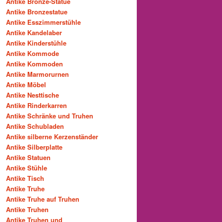
Antike Bronze-Statue
Antike Bronzestatue
Antike Esszimmerstühle
Antike Kandelaber
Antike Kinderstühle
Antike Kommode
Antike Kommoden
Antike Marmorurnen
Antike Möbel
Antike Nesttische
Antike Rinderkarren
Antike Schränke und Truhen
Antike Schubladen
Antike silberne Kerzenständer
Antike Silberplatte
Antike Statuen
Antike Stühle
Antike Tisch
Antike Truhe
Antike Truhe auf Truhen
Antike Truhen
Antike Truhen und