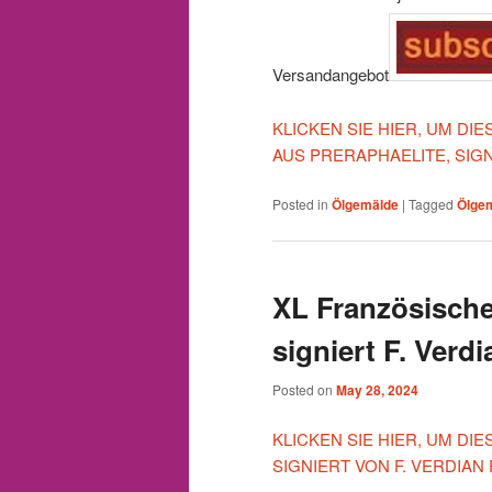
Versandangebot
KLICKEN SIE HIER, UM D
AUS PRERAPHAELITE, SIG
Posted in
Ölgemälde
|
Tagged
Ölge
XL Französische
signiert F. Verdi
Posted on
May 28, 2024
KLICKEN SIE HIER, UM DI
SIGNIERT VON F. VERDIAN