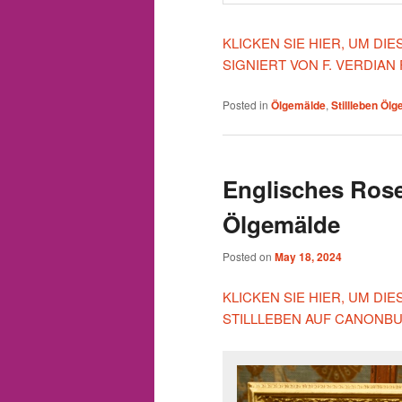
KLICKEN SIE HIER, UM DI
SIGNIERT VON F. VERDIAN
Posted in
Ölgemälde
,
Stillleben Öl
Englisches Rose
Ölgemälde
Posted on
May 18, 2024
KLICKEN SIE HIER, UM D
STILLLEBEN AUF CANONBU