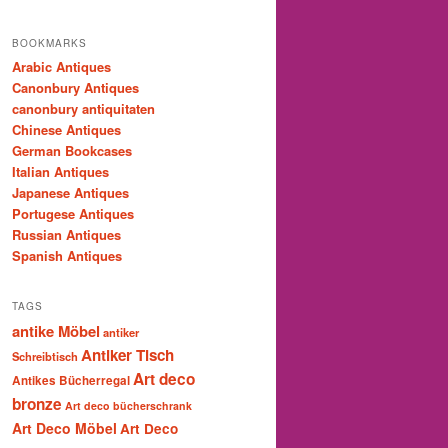
BOOKMARKS
Arabic Antiques
Canonbury Antiques
canonbury antiquitaten
Chinese Antiques
German Bookcases
Italian Antiques
Japanese Antiques
Portugese Antiques
Russian Antiques
Spanish Antiques
TAGS
antike Möbel
antiker
Antiker Tisch
Schreibtisch
Art deco
Antikes Bücherregal
bronze
Art deco bücherschrank
Art Deco Möbel
Art Deco