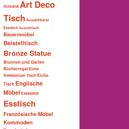
Art Deco
Schrank
Tisch
Ausziehbarer
Esstisch
Ausziehtisch
Bauernmöbel
Beistelltisch
Bronze Statue
Brunnen und Garten
Bücherregal
Eiche
Eiche
Refektorium Tisch
Englische
Tisch
Möbel
Essstühle
Esstisch
Französische Möbel
Kommoden