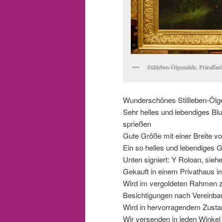
Stillleben-Ölgemälde, Präraffa
Wunderschönes Stillleben-Ölgem
Sehr helles und lebendiges Bl
sprießen
Gute Größe mit einer Breite v
Ein so helles und lebendiges 
Unten signiert: Y Roloan, si
Gekauft in einem Privathaus i
Wird im vergoldeten Rahmen z
Besichtigungen nach Vereinba
Wird in hervorragendem Zustan
Wir versenden in jeden Winkel d