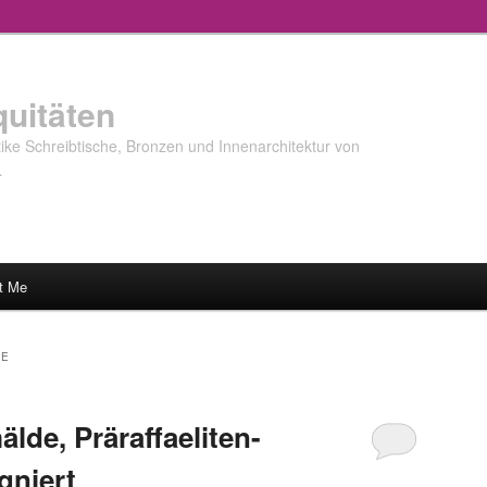
quitäten
ke Schreibtische, Bronzen und Innenarchitektur von
…
t Me
DE
älde, Präraffaeliten-
gniert