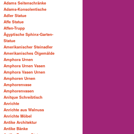
Adams Seitenschränke
Adams-Konsolentische
Adler Statue
Affe Statue
Affen-Trupp
Ägyptische Sphinx-Garten-
Statue
Amerikanischer Steinadler
Amerikanisches Ölgemälde
Amphora Urnen
Amphora Urnen Vasen
Amphora Vasen Urnen
Amphoren Urnen
Amphorenvase
Amphorenvasen
Anitque Schreibtisch
Anrichte
Anrichte aus Walnuss
Anrichte Möbel
Antike Architektur
Antike Bänke