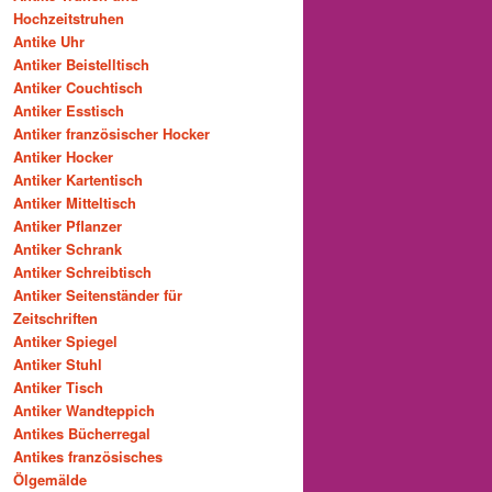
Hochzeitstruhen
Antike Uhr
Antiker Beistelltisch
Antiker Couchtisch
Antiker Esstisch
Antiker französischer Hocker
Antiker Hocker
Antiker Kartentisch
Antiker Mitteltisch
Antiker Pflanzer
Antiker Schrank
Antiker Schreibtisch
Antiker Seitenständer für
Zeitschriften
Antiker Spiegel
Antiker Stuhl
Antiker Tisch
Antiker Wandteppich
Antikes Bücherregal
Antikes französisches
Ölgemälde