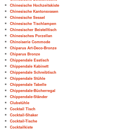
Chinesische Hochzeitskiste
Chinesische Kantonsvasen
Chinesische Sessel
Chinesische Tischlampen
Chinesischer Beistelltisch
Chinesisches Porzellan
Chinoiserie Commode
Chiparus Art-Deco-Bronze
Chiparus Bronze
Chippendale Esstisch
Chippendale Kabinett
Chippendale Schreibtisch
Chippendale Stühle
Chippendale Tabelle
Chippendale-Bücherregal
Chippendale-Ständer
Clubstühle
Cocktail Tisch
Cocktail-Shaker
Cocktail-Tische
Cocktailkiste