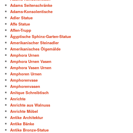
Adams Seitenschränke
Adams-Konsolentische
Adler Statue
Affe Statue
Affen-Trupp
Ägyptische Sphinx-Garten-Statue
Amerikanischer Steinadler
Amerikanisches Ölgemälde
Amphora Urnen
Amphora Urnen Vasen
Amphora Vasen Urnen
Amphoren Urnen
Amphorenvase
Amphorenvasen
Anitque Schreibtisch
Anrichte
Anrichte aus Walnuss
Anrichte Möbel
Antike Architektur
Antike Bänke
Antike Bronze-Statue