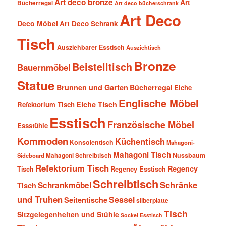
Art deco bronze
Art
Bücherregal
Art deco bücherschrank
Art Deco
Deco Möbel
Art Deco Schrank
Tisch
Ausziehbarer Esstisch
Ausziehtisch
Bronze
Beistelltisch
Bauernmöbel
Statue
Brunnen und Garten
Bücherregal
Eiche
Englische Möbel
Eiche Tisch
Refektorium Tisch
Esstisch
Französische Möbel
Essstühle
Kommoden
Küchentisch
Konsolentisch
Mahagoni-
Mahagoni Tisch
Nussbaum
Sideboard
Mahagoni Schreibtisch
Refektorium Tisch
Regency
Tisch
Regency Esstisch
Schreibtisch
Schränke
Schrankmöbel
Tisch
und Truhen
Sessel
Seitentische
silberplatte
Tisch
Sitzgelegenheiten und Stühle
Sockel Esstisch