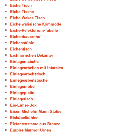
Eiche Tisch
Eiche Tische
Eiche Wakes Tisch
Eiche walisische Kommode
Eiche-Refektorium-Tabelle
Eichenbauernhof
Eichenstühle
Eichentisch
Eichhörnchen Dekanter
Einlagentabelle
Einlegearbeiten mit Intarsien
Einlegearbeitstisch
Einlegearbeitstische
Einlegemöbel
Einlegeplatte
Einlegetisch
Eis-Eimer-Box
Eisen Michelin Mann Statue
Eiskübelkühler
Elefantenstatue aus Bronze
Empire Marmor Urnen