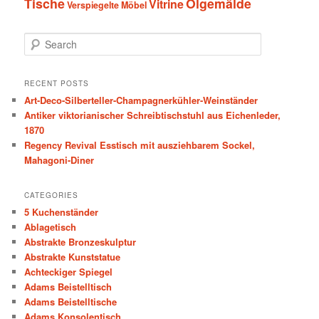
Tische
Ölgemälde
Vitrine
Verspiegelte Möbel
S
e
a
r
RECENT POSTS
c
Art-Deco-Silberteller-Champagnerkühler-Weinständer
h
Antiker viktorianischer Schreibtischstuhl aus Eichenleder,
1870
Regency Revival Esstisch mit ausziehbarem Sockel,
Mahagoni-Diner
CATEGORIES
5 Kuchenständer
Ablagetisch
Abstrakte Bronzeskulptur
Abstrakte Kunststatue
Achteckiger Spiegel
Adams Beistelltisch
Adams Beistelltische
Adams Konsolentisch