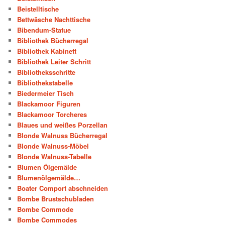
Beistelltische
Bettwäsche Nachttische
Bibendum-Statue
Bibliothek Bücherregal
Bibliothek Kabinett
Bibliothek Leiter Schritt
Bibliotheksschritte
Bibliothekstabelle
Biedermeier Tisch
Blackamoor Figuren
Blackamoor Torcheres
Blaues und weißes Porzellan
Blonde Walnuss Bücherregal
Blonde Walnuss-Möbel
Blonde Walnuss-Tabelle
Blumen Ölgemälde
Blumenölgemälde…
Boater Comport abschneiden
Bombe Brustschubladen
Bombe Commode
Bombe Commodes