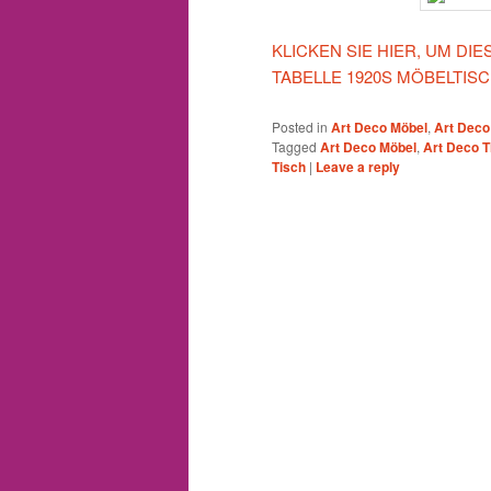
KLICKEN SIE HIER, UM D
TABELLE 1920S MÖBELTIS
Posted in
Art Deco Möbel
,
Art Deco
Tagged
Art Deco Möbel
,
Art Deco T
Tisch
|
Leave a reply