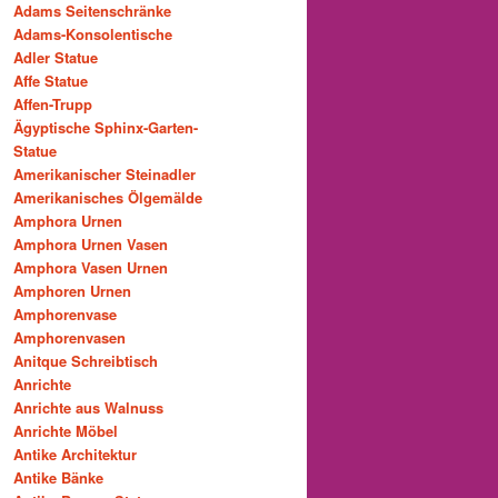
Adams Seitenschränke
Adams-Konsolentische
Adler Statue
Affe Statue
Affen-Trupp
Ägyptische Sphinx-Garten-
Statue
Amerikanischer Steinadler
Amerikanisches Ölgemälde
Amphora Urnen
Amphora Urnen Vasen
Amphora Vasen Urnen
Amphoren Urnen
Amphorenvase
Amphorenvasen
Anitque Schreibtisch
Anrichte
Anrichte aus Walnuss
Anrichte Möbel
Antike Architektur
Antike Bänke