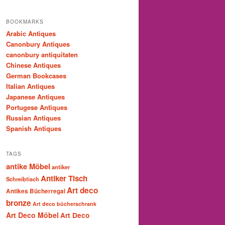
BOOKMARKS
Arabic Antiques
Canonbury Antiques
canonbury antiquitaten
Chinese Antiques
German Bookcases
Italian Antiques
Japanese Antiques
Portugese Antiques
Russian Antiques
Spanish Antiques
TAGS
antike Möbel
antiker
Antiker Tisch
Schreibtisch
Art deco
Antikes Bücherregal
bronze
Art deco bücherschrank
Art Deco Möbel
Art Deco