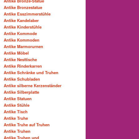
Antike Bronze-Statue
Antike Bronzestatue
Antike Esszimmerstühle
Antike Kandelaber
Antike Kinderstühle
Antike Kommode
Antike Kommoden
Antike Marmorurnen
Antike Möbel
Antike Nesttische
Antike Rinderkarren
Antike Schränke und Truhen
Antike Schubladen
Antike silberne Kerzenständer
Antike Silberplatte
Antike Statuen
Antike Stühle
Antike Tisch
Antike Truhe
Antike Truhe auf Truhen
Antike Truhen
Antike Truhen und