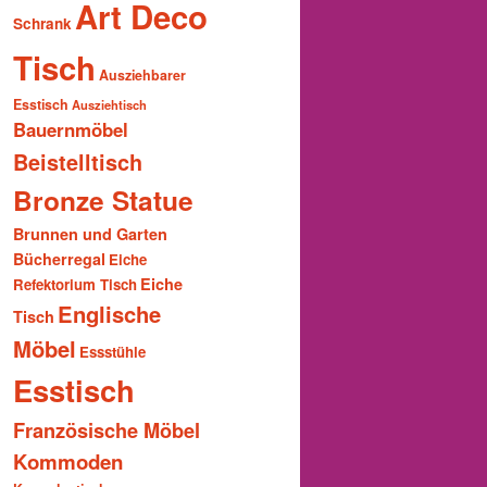
Art Deco
Schrank
Tisch
Ausziehbarer
Esstisch
Ausziehtisch
Bauernmöbel
Beistelltisch
Bronze Statue
Brunnen und Garten
Bücherregal
Eiche
Eiche
Refektorium Tisch
Englische
Tisch
Möbel
Essstühle
Esstisch
Französische Möbel
Kommoden