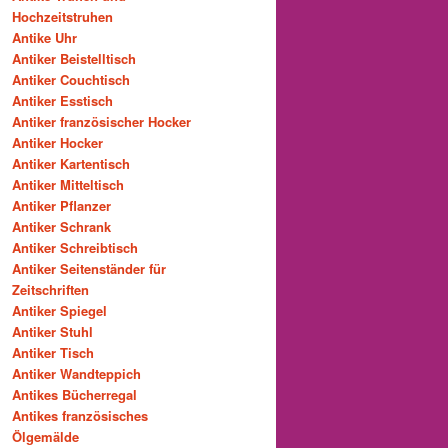
Hochzeitstruhen
Antike Uhr
Antiker Beistelltisch
Antiker Couchtisch
Antiker Esstisch
Antiker französischer Hocker
Antiker Hocker
Antiker Kartentisch
Antiker Mitteltisch
Antiker Pflanzer
Antiker Schrank
Antiker Schreibtisch
Antiker Seitenständer für
Zeitschriften
Antiker Spiegel
Antiker Stuhl
Antiker Tisch
Antiker Wandteppich
Antikes Bücherregal
Antikes französisches
Ölgemälde