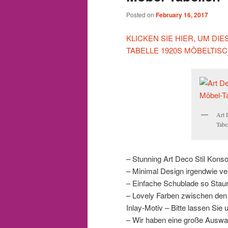
Posted on
February 16, 2017
KLICKEN SIE HIER, UM D
TABELLE 1920S MÖBELTIS
Art 
Tabe
– Stunning Art Deco Stil Kons
– Minimal Design irgendwie ver
– Einfache Schublade so Sta
– Lovely Farben zwischen den
Inlay-Motiv – Bitte lassen Sie
– Wir haben eine große Auswah