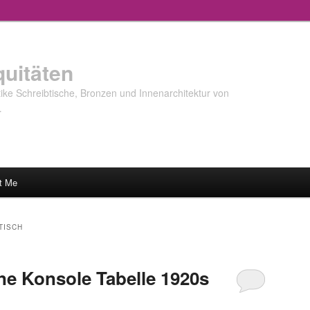
quitäten
ke Schreibtische, Bronzen und Innenarchitektur von
…
t Me
TISCH
e Konsole Tabelle 1920s