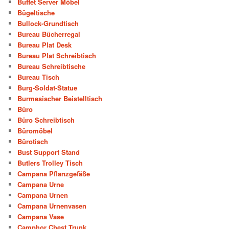
Buffet Server Möbel
Bügeltische
Bullock-Grundtisch
Bureau Bücherregal
Bureau Plat Desk
Bureau Plat Schreibtisch
Bureau Schreibtische
Bureau Tisch
Burg-Soldat-Statue
Burmesischer Beistelltisch
Büro
Büro Schreibtisch
Büromöbel
Bürotisch
Bust Support Stand
Butlers Trolley Tisch
Campana Pflanzgefäße
Campana Urne
Campana Urnen
Campana Urnenvasen
Campana Vase
Camphor Chest Trunk