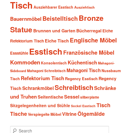
Tisch
Ausziehbarer Esstisch
Ausziehtisch
Bronze
Beistelltisch
Bauernmöbel
Statue
Brunnen und Garten
Bücherregal
Eiche
Englische Möbel
Eiche Tisch
Refektorium Tisch
Esstisch
Französische Möbel
Essstühle
Kommoden
Küchentisch
Konsolentisch
Mahagoni-
Mahagoni Tisch
Nussbaum
Sideboard
Mahagoni Schreibtisch
Refektorium Tisch
Regency
Tisch
Regency Esstisch
Schreibtisch
Schränke
Schrankmöbel
Tisch
und Truhen
Sessel
Seitentische
silberplatte
Tisch
Sitzgelegenheiten und Stühle
Sockel Esstisch
Tische
Ölgemälde
Vitrine
Verspiegelte Möbel
S