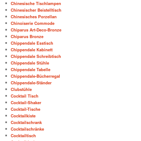
Chinesische Tischlampen
Chinesischer Beistelltisch
Chinesisches Porzellan
Chinoiserie Commode
Chiparus Art-Deco-Bronze
Chiparus Bronze
Chippendale Esstisch
Chippendale Kabinett
Chippendale Schreibtisch
Chippendale Stühle
Chippendale Tabelle
Chippendale-Bücherregal
Chippendale-Ständer
Clubstühle
Cocktail Tisch
Cocktail-Shaker
Cocktail-Tische
Cocktailkiste
Cocktailschrank
Cocktailschränke
Cocktailtisch