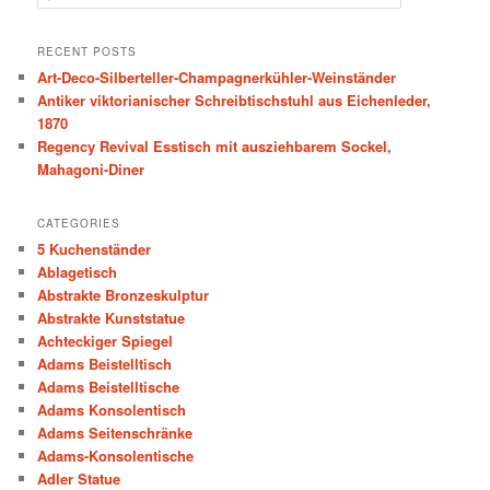
e
a
r
RECENT POSTS
c
Art-Deco-Silberteller-Champagnerkühler-Weinständer
h
Antiker viktorianischer Schreibtischstuhl aus Eichenleder,
1870
Regency Revival Esstisch mit ausziehbarem Sockel,
Mahagoni-Diner
CATEGORIES
5 Kuchenständer
Ablagetisch
Abstrakte Bronzeskulptur
Abstrakte Kunststatue
Achteckiger Spiegel
Adams Beistelltisch
Adams Beistelltische
Adams Konsolentisch
Adams Seitenschränke
Adams-Konsolentische
Adler Statue