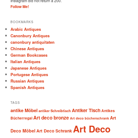
Instagram did not return a 200.
Follow Me!
BOOKMARKS
Arabic Antiques
Canonbury Antiques
canonbury antiquitaten
Chinese Antiques
German Bookcases
Italian Antiques
Japanese Antiques
Portugese Antiques
Russian Antiques
Spanish Antiques
TAGS
antike Möbel
Antiker Tisch
antiker Schreibtisch
Antikes
Art deco bronze
Art
Bücherregal
Art deco bücherschrank
Art Deco
Deco Möbel
Art Deco Schrank