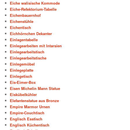
Eiche walisische Kommode
Eiche-Refektorium-Tabelle
Eichenbauernhof
Eichenstühle
Eichentisch
Eichhörnchen Dekanter
Einlagentabelle
Einlegearbeiten mit Intarsien
Einlegearbeitstisch
Einlegearbeitstische
Einlegemöbel
Einlegeplatte
Einlegetisch
Eis-Eimer-Box
Eisen Michelin Mann Statue
Eiskübelkühler
Elefantenstatue aus Bronze
Empire Marmor Urnen
Empire-Couchtisch
Englisch Esstisch
Englisch Küchentisch