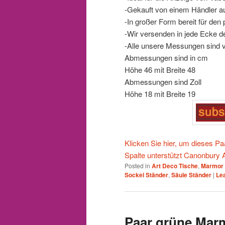
-Gekauft von einem Händler au
-In großer Form bereit für den
-Wir versenden in jede Ecke de
-Alle unsere Messungen sind 
Abmessungen sind in cm
Höhe 46 mit Breite 48
Abmessungen sind Zoll
Höhe 18 mit Breite 19
Klicken Sie hier, um dieses P
Spalte unterstützt Canonbury A
Posted in
Art Deco Tische
,
Marmor 
Sockel Ständer
,
Säule Ständer
|
Lea
Paar grüne Mar