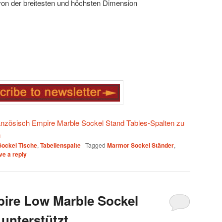
von der breitesten und höchsten Dimension
ranzösisch Empire Marble Sockel Stand Tables-Spalten zu
n
Sockel Tische
,
Tabellenspalte
|
Tagged
Marmor Sockel Ständer
,
ve a reply
ire Low Marble Sockel
 unterstützt