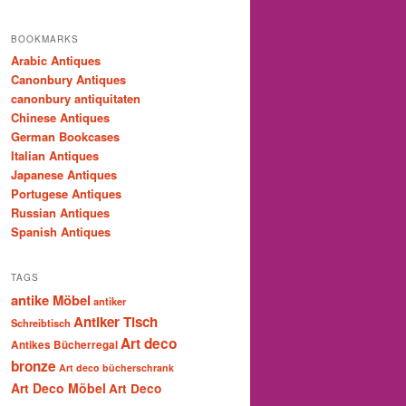
BOOKMARKS
Arabic Antiques
Canonbury Antiques
canonbury antiquitaten
Chinese Antiques
German Bookcases
Italian Antiques
Japanese Antiques
Portugese Antiques
Russian Antiques
Spanish Antiques
TAGS
antike Möbel
antiker
Antiker Tisch
Schreibtisch
Art deco
Antikes Bücherregal
bronze
Art deco bücherschrank
Art Deco Möbel
Art Deco