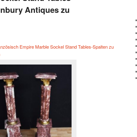
onbury Antiques zu
ranzösisch Empire Marble Sockel Stand Tables-Spalten zu
n