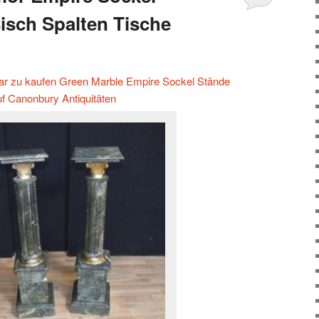
isch Spalten Tische
aar zu kaufen Green Marble Empire Sockel Stände
uf Canonbury Antiquitäten