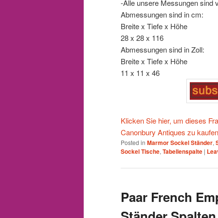
-Alle unsere Messungen sind 
Abmessungen sind in cm:
Breite x Tiefe x Höhe
28 x 28 x 116
Abmessungen sind in Zoll:
Breite x Tiefe x Höhe
11 x 11 x 46
Klicken Sie hier, um dieses F
Canonbury Antiques zu kaufe
Posted in
Marmor Sockel Ständer
,
Sockel Tische
,
Tabellenspalte
|
Lea
Paar French Emp
Ständer Spalten