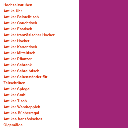
Hochzeitstruhen
Antike Uhr
Antiker Beistelltisch
Antiker Couchtisch
Antiker Esstisch
Antiker französischer Hocker
Antiker Hocker
Antiker Kartentisch
Antiker Mitteltisch
Antiker Pflanzer
Antiker Schrank
Antiker Schreibtisch
Antiker Seitenständer für
Zeitschriften
Antiker Spiegel
Antiker Stuhl
Antiker Tisch
Antiker Wandteppich
Antikes Bücherregal
Antikes französisches
Ölgemälde