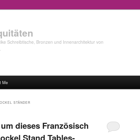
quitäten
ke Schreibtische, Bronzen und Innenarchitektur von
…
t Me
OCKEL STÄNDER
, um dieses Französisch
ockel Stand Tables-