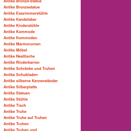
Antike Bronze-Statue
Antike Bronzestatue
Antike Esszimmerstühle
Antike Kandelaber
Antike Kinderstühle
Antike Kommode
Antike Kommoden
Antike Marmorurnen
Antike Möbel
Antike Nesttische
Antike Rinderkarren
Antike Schränke und Truhen
Antike Schubladen
Antike silberne Kerzenständer
Antike Silberplatte
Antike Statuen
Antike Stühle
Antike Tisch
Antike Truhe
Antike Truhe auf Truhen
Antike Truhen
Antike Truhen und