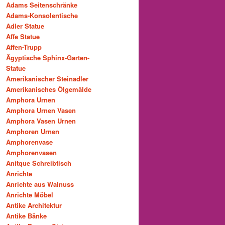
Adams Seitenschränke
Adams-Konsolentische
Adler Statue
Affe Statue
Affen-Trupp
Ägyptische Sphinx-Garten-
Statue
Amerikanischer Steinadler
Amerikanisches Ölgemälde
Amphora Urnen
Amphora Urnen Vasen
Amphora Vasen Urnen
Amphoren Urnen
Amphorenvase
Amphorenvasen
Anitque Schreibtisch
Anrichte
Anrichte aus Walnuss
Anrichte Möbel
Antike Architektur
Antike Bänke