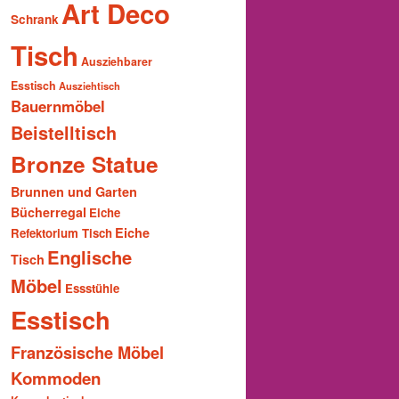
Art Deco
Schrank
Tisch
Ausziehbarer
Esstisch
Ausziehtisch
Bauernmöbel
Beistelltisch
Bronze Statue
Brunnen und Garten
Bücherregal
Eiche
Eiche
Refektorium Tisch
Englische
Tisch
Möbel
Essstühle
Esstisch
Französische Möbel
Kommoden