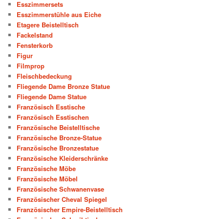
Esszimmersets
Esszimmerstühle aus Eiche
Etagere Beistelltisch
Fackelstand
Fensterkorb
Figur
Filmprop
Fleischbedeckung
Fliegende Dame Bronze Statue
Fliegende Dame Statue
Französisch Esstische
Französisch Esstischen
Französische Beistelltische
Französische Bronze-Statue
Französische Bronzestatue
Französische Kleiderschränke
Französische Möbe
Französische Möbel
Französische Schwanenvase
Französischer Cheval Spiegel
Französischer Empire-Beistelltisch