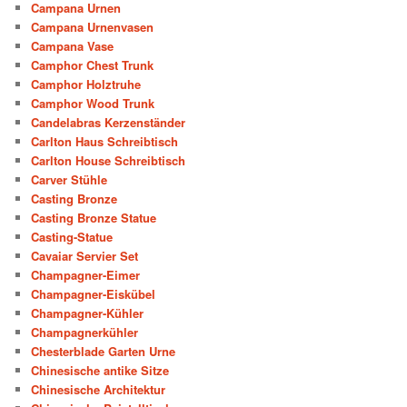
Campana Urnen
Campana Urnenvasen
Campana Vase
Camphor Chest Trunk
Camphor Holztruhe
Camphor Wood Trunk
Candelabras Kerzenständer
Carlton Haus Schreibtisch
Carlton House Schreibtisch
Carver Stühle
Casting Bronze
Casting Bronze Statue
Casting-Statue
Cavaiar Servier Set
Champagner-Eimer
Champagner-Eiskübel
Champagner-Kühler
Champagnerkühler
Chesterblade Garten Urne
Chinesische antike Sitze
Chinesische Architektur