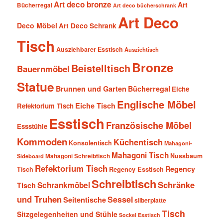
Art deco bronze
Art
Bücherregal
Art deco bücherschrank
Art Deco
Deco Möbel
Art Deco Schrank
Tisch
Ausziehbarer Esstisch
Ausziehtisch
Bronze
Beistelltisch
Bauernmöbel
Statue
Brunnen und Garten
Bücherregal
Eiche
Englische Möbel
Eiche Tisch
Refektorium Tisch
Esstisch
Französische Möbel
Essstühle
Kommoden
Küchentisch
Konsolentisch
Mahagoni-
Mahagoni Tisch
Nussbaum
Sideboard
Mahagoni Schreibtisch
Refektorium Tisch
Regency
Tisch
Regency Esstisch
Schreibtisch
Schränke
Schrankmöbel
Tisch
und Truhen
Sessel
Seitentische
silberplatte
Tisch
Sitzgelegenheiten und Stühle
Sockel Esstisch