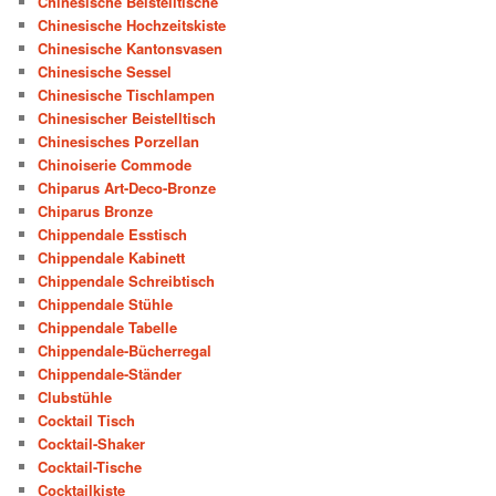
Chinesische Beistelltische
Chinesische Hochzeitskiste
Chinesische Kantonsvasen
Chinesische Sessel
Chinesische Tischlampen
Chinesischer Beistelltisch
Chinesisches Porzellan
Chinoiserie Commode
Chiparus Art-Deco-Bronze
Chiparus Bronze
Chippendale Esstisch
Chippendale Kabinett
Chippendale Schreibtisch
Chippendale Stühle
Chippendale Tabelle
Chippendale-Bücherregal
Chippendale-Ständer
Clubstühle
Cocktail Tisch
Cocktail-Shaker
Cocktail-Tische
Cocktailkiste