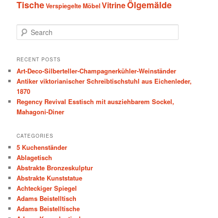
Tische
Ölgemälde
Vitrine
Verspiegelte Möbel
S
e
a
r
RECENT POSTS
c
Art-Deco-Silberteller-Champagnerkühler-Weinständer
h
Antiker viktorianischer Schreibtischstuhl aus Eichenleder,
1870
Regency Revival Esstisch mit ausziehbarem Sockel,
Mahagoni-Diner
CATEGORIES
5 Kuchenständer
Ablagetisch
Abstrakte Bronzeskulptur
Abstrakte Kunststatue
Achteckiger Spiegel
Adams Beistelltisch
Adams Beistelltische