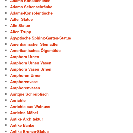
Adams Konsolentisch
Adams Seitenschränke
Adams-Konsolentische
Adler Statue
Affe Statue
Affen-Trupp
Ägyptische Sphinx-Garten-Statue
Amerikanischer Steinadler
Amerikanisches Ölgemälde
Amphora Urnen
Amphora Urnen Vasen
Amphora Vasen Urnen
Amphoren Urnen
Amphorenvase
Amphorenvasen
Anitque Schreibtisch
Anrichte
Anrichte aus Walnuss
Anrichte Möbel
Antike Architektur
Antike Bänke
Antike Bronze-Statue