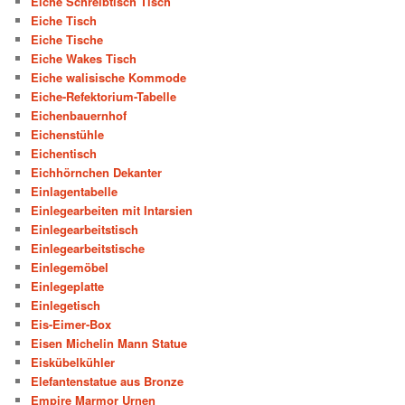
Eiche Schreibtisch Tisch
Eiche Tisch
Eiche Tische
Eiche Wakes Tisch
Eiche walisische Kommode
Eiche-Refektorium-Tabelle
Eichenbauernhof
Eichenstühle
Eichentisch
Eichhörnchen Dekanter
Einlagentabelle
Einlegearbeiten mit Intarsien
Einlegearbeitstisch
Einlegearbeitstische
Einlegemöbel
Einlegeplatte
Einlegetisch
Eis-Eimer-Box
Eisen Michelin Mann Statue
Eiskübelkühler
Elefantenstatue aus Bronze
Empire Marmor Urnen