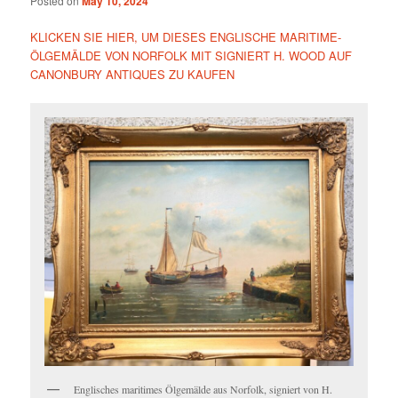
Posted on
May 10, 2024
KLICKEN SIE HIER, UM DIESES ENGLISCHE MARITIME-
ÖLGEMÄLDE VON NORFOLK MIT SIGNIERT H. WOOD AUF
CANONBURY ANTIQUES ZU KAUFEN
Englisches maritimes Ölgemälde aus Norfolk, signiert von H.