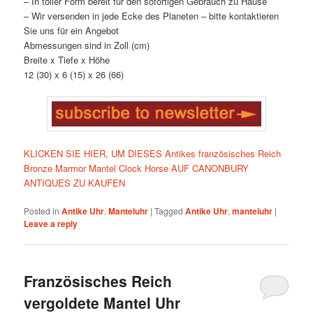
– In toller Form bereit für den sofortigen Gebrauch zu Hause
– Wir versenden in jede Ecke des Planeten – bitte kontaktieren
Sie uns für ein Angebot
Abmessungen sind in Zoll (cm)
Breite x Tiefe x Höhe
12 (30) x 6 (15) x 26 (66)
KLICKEN SIE HIER, UM DIESES Antikes französisches Reich
Bronze Marmor Mantel Clock Horse AUF CANONBURY
ANTIQUES ZU KAUFEN
Posted in
Antike Uhr
,
Manteluhr
|
Tagged
Antike Uhr
,
manteluhr
|
Leave a reply
Französisches Reich
vergoldete Mantel Uhr