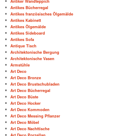
Antiker Wandteppich
Antikes Bücherregal
Antikes französisches Ölgemälde
Antikes Kabinett
Antikes Ölgemälde
Antikes Sideboard
Antikes Sofa
Antique Tisch
Architektonische Bergung
Architektonische Vasen
Armstühle
Art Deco
Art Deco Bronze
Art Deco Brustschubladen
Art Deco Bücherregal
Art Deco Büste
Art Deco Hocker
Art Deco Kommoden
Art Deco Messing Pflanzer
Art Deco Möbel
Art Deco Nachttische
Art Deco Porzellan