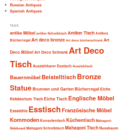
Russian Antiques
Spanish Antiques
TAGS
antike Möbel
Antiker Tisch
antiker Schreibtisch
Antikes
Art deco bronze
Art
Bücherregal
Art deco bücherschrank
Art Deco
Deco Möbel
Art Deco Schrank
Tisch
Ausziehbarer Esstisch
Ausziehtisch
Bronze
Beistelltisch
Bauernmöbel
Statue
Brunnen und Garten
Bücherregal
Eiche
Englische Möbel
Eiche Tisch
Refektorium Tisch
Esstisch
Französische Möbel
Essstühle
Kommoden
Küchentisch
Konsolentisch
Mahagoni-
Mahagoni Tisch
Nussbaum
Sideboard
Mahagoni Schreibtisch