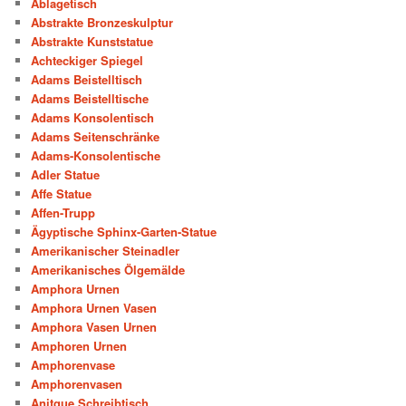
Ablagetisch
Abstrakte Bronzeskulptur
Abstrakte Kunststatue
Achteckiger Spiegel
Adams Beistelltisch
Adams Beistelltische
Adams Konsolentisch
Adams Seitenschränke
Adams-Konsolentische
Adler Statue
Affe Statue
Affen-Trupp
Ägyptische Sphinx-Garten-Statue
Amerikanischer Steinadler
Amerikanisches Ölgemälde
Amphora Urnen
Amphora Urnen Vasen
Amphora Vasen Urnen
Amphoren Urnen
Amphorenvase
Amphorenvasen
Anitque Schreibtisch