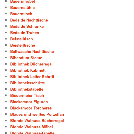
Bauernmöbel
Bauernstühle
Bauerntisch
Bedside Nachttische
Bedside Schränke
Bedside Truhen
Beistelltisch
Beistelltische
Bettwäsche Nachttische
Bibendum-Statue
Bibliothek Bücherregal
Bibliothek Kabinett
Bibliothek Leiter Schritt
Bibliotheksschritte
Bibliothekstabelle
Biedermeier Tisch
Blackamoor Figuren
Blackamoor Torcheres
Blaues und weißes Porzellan
Blonde Walnuss Bücherregal
Blonde Walnuss-Möbel
Blonde Walnuss-Tabelle