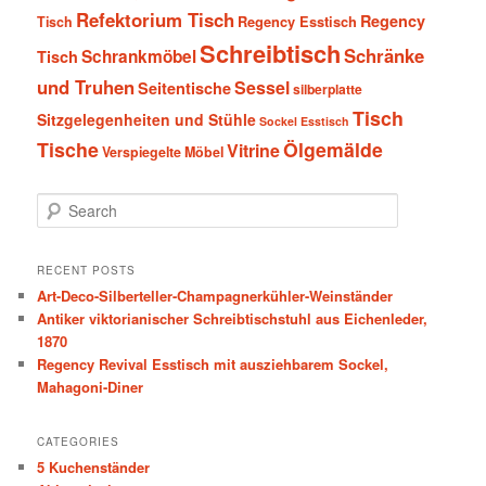
Refektorium Tisch
Regency
Tisch
Regency Esstisch
Schreibtisch
Schränke
Schrankmöbel
Tisch
und Truhen
Sessel
Seitentische
silberplatte
Tisch
Sitzgelegenheiten und Stühle
Sockel Esstisch
Tische
Ölgemälde
Vitrine
Verspiegelte Möbel
S
e
a
r
RECENT POSTS
c
Art-Deco-Silberteller-Champagnerkühler-Weinständer
h
Antiker viktorianischer Schreibtischstuhl aus Eichenleder,
1870
Regency Revival Esstisch mit ausziehbarem Sockel,
Mahagoni-Diner
CATEGORIES
5 Kuchenständer