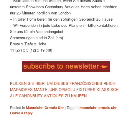
– Bitte lassen Sie uns wissen, wenn Sie dieses Stück in
unserem Showroom Canonbury Antiques Herts sehen möchten,
nur 25 Minuten nördlich von London
– In toller Form bereit für den sofortigen Gebrauch zu Hause
– Wir versenden in jede Ecke des Planeten – bitte kontaktieren
Sie uns für ein Versandangebot
Abmessungen sind in Zoll (cm)
Breite x Tiefe x Höhe
11 (27) x 5 (12) x 19 (48)
KLICKEN SIE HIER, UM DIESES FRANZÖSISCHES REICH
MARMORES MANTELUHR ORMOLU FIXTURES KLASSISCH
AUF CANONBURY ANTIQUES ZU KAUFEN
Posted in
Manteluhr
,
Ormolu Uhr
|
Tagged
manteluhr
,
ormolu uhr
|
Leave a reply