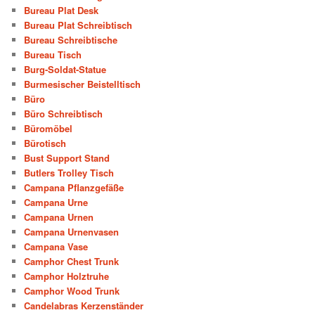
Bureau Plat Desk
Bureau Plat Schreibtisch
Bureau Schreibtische
Bureau Tisch
Burg-Soldat-Statue
Burmesischer Beistelltisch
Büro
Büro Schreibtisch
Büromöbel
Bürotisch
Bust Support Stand
Butlers Trolley Tisch
Campana Pflanzgefäße
Campana Urne
Campana Urnen
Campana Urnenvasen
Campana Vase
Camphor Chest Trunk
Camphor Holztruhe
Camphor Wood Trunk
Candelabras Kerzenständer