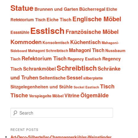
Statue
Brunnen und Garten
Bücherregal
Eiche
Englische Möbel
Eiche Tisch
Refektorium Tisch
Esstisch
Französische Möbel
Essstühle
Kommoden
Küchentisch
Konsolentisch
Mahagoni-
Mahagoni Tisch
Nussbaum
Sideboard
Mahagoni Schreibtisch
Refektorium Tisch
Regency
Tisch
Regency Esstisch
Schreibtisch
Schränke
Schrankmöbel
Tisch
und Truhen
Sessel
Seitentische
silberplatte
Tisch
Sitzgelegenheiten und Stühle
Sockel Esstisch
Tische
Ölgemälde
Vitrine
Verspiegelte Möbel
S
e
a
r
RECENT POSTS
c
Art-Deco-Silberteller-Champagnerkühler-Weinständer