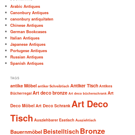
Arabic Antiques
Canonbury Antiques
canonbury antiquitaten
Chinese Antiques
German Bookcases
Italian Antiques
Japanese Antiques
Portugese Antiques
Russian Antiques
Spanish Antiques
TAGS
antike Möbel
Antiker Tisch
antiker Schreibtisch
Antikes
Art deco bronze
Art
Bücherregal
Art deco bücherschrank
Art Deco
Deco Möbel
Art Deco Schrank
Tisch
Ausziehbarer Esstisch
Ausziehtisch
Bronze
Beistelltisch
Bauernmöbel