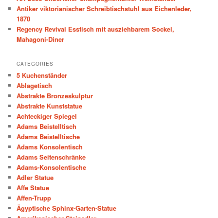
h
Antiker viktorianischer Schreibtischstuhl aus Eichenleder,
1870
Regency Revival Esstisch mit ausziehbarem Sockel,
Mahagoni-Diner
CATEGORIES
5 Kuchenständer
Ablagetisch
Abstrakte Bronzeskulptur
Abstrakte Kunststatue
Achteckiger Spiegel
Adams Beistelltisch
Adams Beistelltische
Adams Konsolentisch
Adams Seitenschränke
Adams-Konsolentische
Adler Statue
Affe Statue
Affen-Trupp
Ägyptische Sphinx-Garten-Statue