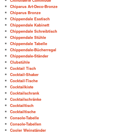
Chinoiserie Commode
Chiparus Art-Deco-Bronze
Chiparus Bronze
Chippendale Esstisch
Chippendale Kabinett
Chippendale Schreibtisch
Chippendale Stühle
Chippendale Tabelle
Chippendale-Bücherregal
Chippendale-Ständer
Clubstühle
Cocktail Tisch
Cocktail-Shaker
Cocktail-Tische
Cocktailkiste
Cocktailschrank
Cocktailschränke
Cocktailtisch
Cocktailtische
Console-Tabelle
Console-Tabellen
Cooler Weinständer