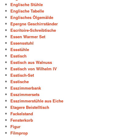
Englische Stühle
Englische Tabelle
Englisches Ölgemälde
Epergne Geschirrständer
Escritoire-Schreibtische
Essen Warmer Set
Essensstuhl
Essstühle
Esstisch
Esstisch aus Walnuss
Esstisch von Wilhelm IV
Esstisch-Set
Esstische
Esszimmerbank
Esszimmersets
Esszimmerstühle aus Eiche
Etagere Beistelltisch
Fackelstand
Fensterkorb
Figur
Filmprop